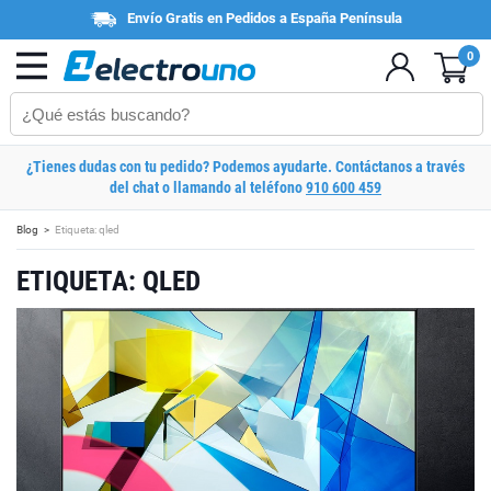
Envío Gratis en Pedidos a España Península
0
¿Tienes dudas con tu pedido? Podemos ayudarte. Contáctanos a través
del chat o llamando al teléfono
910 600 459
Blog
Etiqueta: qled
ETIQUETA: QLED