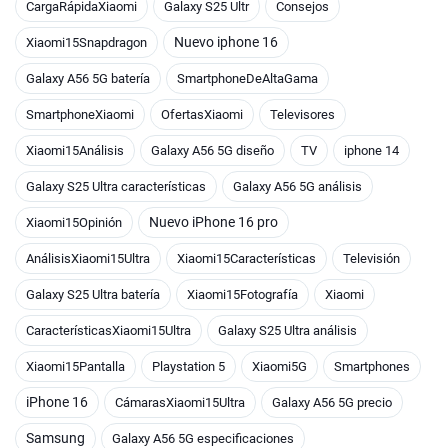
CargaRápidaXiaomi
Galaxy S25 Ultr
Consejos
Nuevo iphone 16
Xiaomi15Snapdragon
Galaxy A56 5G batería
SmartphoneDeAltaGama
SmartphoneXiaomi
OfertasXiaomi
Televisores
Xiaomi15Análisis
Galaxy A56 5G diseño
TV
iphone 14
Galaxy S25 Ultra características
Galaxy A56 5G análisis
Nuevo iPhone 16 pro
Xiaomi15Opinión
AnálisisXiaomi15Ultra
Xiaomi15Características
Televisión
Galaxy S25 Ultra batería
Xiaomi15Fotografía
Xiaomi
CaracterísticasXiaomi15Ultra
Galaxy S25 Ultra análisis
Xiaomi15Pantalla
Playstation 5
Xiaomi5G
Smartphones
iPhone 16
CámarasXiaomi15Ultra
Galaxy A56 5G precio
Samsung
Galaxy A56 5G especificaciones