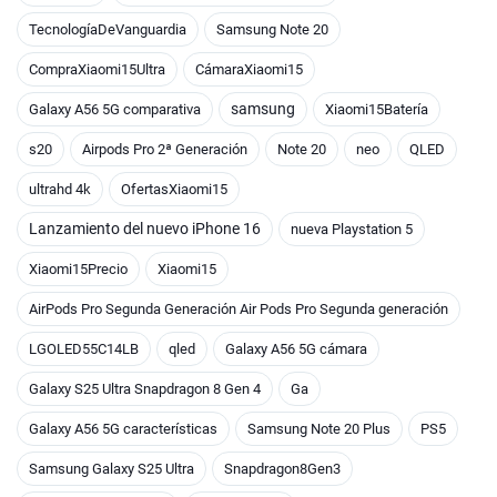
TecnologíaDeVanguardia
Samsung Note 20
CompraXiaomi15Ultra
CámaraXiaomi15
samsung
Galaxy A56 5G comparativa
Xiaomi15Batería
s20
Airpods Pro 2ª Generación
Note 20
neo
QLED
ultrahd 4k
OfertasXiaomi15
Lanzamiento del nuevo iPhone 16
nueva Playstation 5
Xiaomi15Precio
Xiaomi15
AirPods Pro Segunda Generación Air Pods Pro Segunda generación
LGOLED55C14LB
qled
Galaxy A56 5G cámara
Galaxy S25 Ultra Snapdragon 8 Gen 4
Ga
Galaxy A56 5G características
Samsung Note 20 Plus
PS5
Samsung Galaxy S25 Ultra
Snapdragon8Gen3