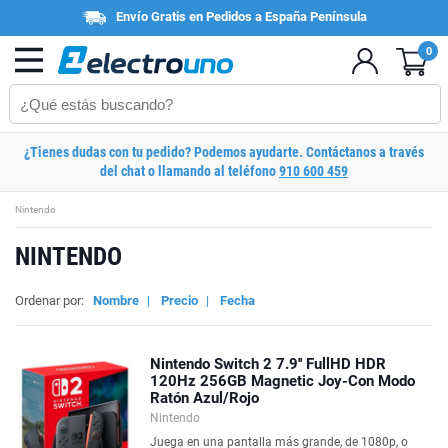
Envío Gratis en Pedidos a España Península
0
¿Tienes dudas con tu pedido? Podemos ayudarte. Contáctanos a través
del chat o llamando al teléfono
910 600 459
Nintendo
NINTENDO
Ordenar por:
Nombre
|
Precio
|
Fecha
Nintendo Switch 2 7.9'' FullHD HDR
120Hz 256GB Magnetic Joy-Con Modo
Ratón Azul/Rojo
Nintendo
Juega en una pantalla más grande, de 1080p, o