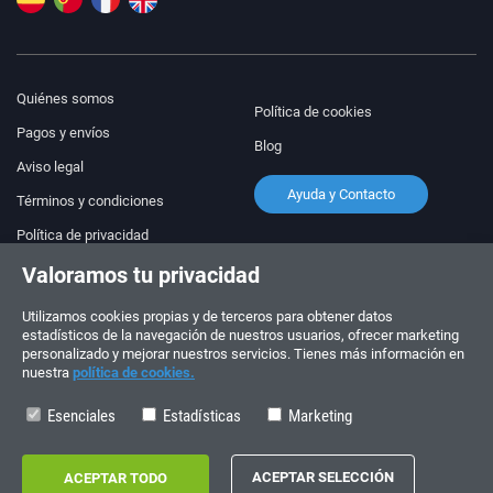
Quiénes somos
Política de cookies
Pagos y envíos
Blog
Aviso legal
Ayuda y Contacto
Términos y condiciones
Política de privacidad
Valoramos tu privacidad
¡Síguenos!
PEDIDOS Y CONSULTAS
+34 910 600 459
Utilizamos cookies propias y de terceros para obtener datos
+34 622 219 640
estadísticos de la navegación de nuestros usuarios, ofrecer marketing
personalizado y mejorar nuestros servicios. Tienes más información en
nuestra
política de cookies.
HORARIO DE VERANO
Lunes a viernes: 10:00 - 14:00
Esenciales
Estadísticas
Marketing
Copyright © 2026 - electrouno.es, propiedad de NoxSmart Trade, SLU - CIF: