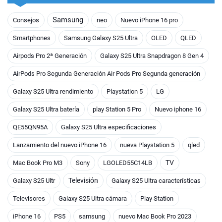
Samsung
Consejos
neo
Nuevo iPhone 16 pro
Smartphones
Samsung Galaxy S25 Ultra
OLED
QLED
Airpods Pro 2ª Generación
Galaxy S25 Ultra Snapdragon 8 Gen 4
AirPods Pro Segunda Generación Air Pods Pro Segunda generación
Galaxy S25 Ultra rendimiento
Playstation 5
LG
Galaxy S25 Ultra batería
play Station 5 Pro
Nuevo iphone 16
QE55QN95A
Galaxy S25 Ultra especificaciones
Lanzamiento del nuevo iPhone 16
nueva Playstation 5
qled
TV
Mac Book Pro M3
Sony
LGOLED55C14LB
Televisión
Galaxy S25 Ultr
Galaxy S25 Ultra características
Televisores
Galaxy S25 Ultra cámara
Play Station
iPhone 16
PS5
samsung
nuevo Mac Book Pro 2023