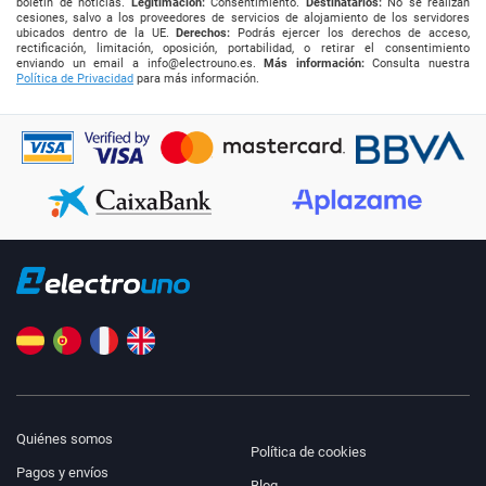
boletín de noticias.
Legitimación:
Consentimiento.
Destinatarios:
No se realizan
cesiones, salvo a los proveedores de servicios de alojamiento de los servidores
ubicados dentro de la UE.
Derechos:
Podrás ejercer los derechos de acceso,
rectificación, limitación, oposición, portabilidad, o retirar el consentimiento
enviando un email a
info@electrouno.es
.
Más información:
Consulta nuestra
Política de Privacidad
para más información.
Quiénes somos
Política de cookies
Pagos y envíos
Blog