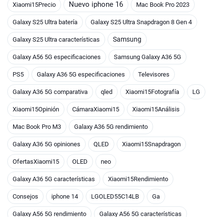
Nuevo iphone 16
Xiaomi15Precio
Mac Book Pro 2023
Galaxy S25 Ultra batería
Galaxy S25 Ultra Snapdragon 8 Gen 4
Samsung
Galaxy S25 Ultra características
Galaxy A56 5G especificaciones
Samsung Galaxy A36 5G
PS5
Galaxy A36 5G especificaciones
Televisores
Galaxy A36 5G comparativa
qled
Xiaomi15Fotografía
LG
Xiaomi15Opinión
CámaraXiaomi15
Xiaomi15Análisis
Mac Book Pro M3
Galaxy A36 5G rendimiento
Galaxy A36 5G opiniones
QLED
Xiaomi15Snapdragon
OfertasXiaomi15
OLED
neo
Galaxy A36 5G características
Xiaomi15Rendimiento
Consejos
iphone 14
LGOLED55C14LB
Ga
Galaxy A56 5G rendimiento
Galaxy A56 5G características