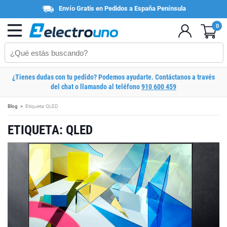
Envío Gratis en Pedidos a España Península
0
¿Tienes dudas con tu pedido? Podemos ayudarte. Contáctanos a través
del chat o llamando al teléfono
910 600 459
Blog
Etiqueta: QLED
ETIQUETA: QLED