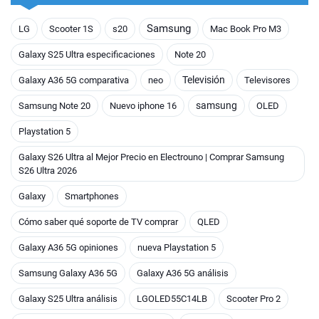
Samsung
LG
Scooter 1S
s20
Mac Book Pro M3
Galaxy S25 Ultra especificaciones
Note 20
Televisión
Galaxy A36 5G comparativa
neo
Televisores
samsung
Samsung Note 20
Nuevo iphone 16
OLED
Playstation 5
Galaxy S26 Ultra al Mejor Precio en Electrouno | Comprar Samsung
S26 Ultra 2026
Galaxy
Smartphones
Cómo saber qué soporte de TV comprar
QLED
Galaxy A36 5G opiniones
nueva Playstation 5
Samsung Galaxy A36 5G
Galaxy A36 5G análisis
Galaxy S25 Ultra análisis
LGOLED55C14LB
Scooter Pro 2