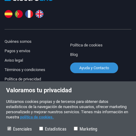
Quiénes somos
Política de cookies
Pagos y envíos
Blog
Aviso legal
Ayuda y Contacto
Términos y condiciones
Política de privacidad
Valoramos tu privacidad
¡Síguenos!
PEDIDOS Y CONSULTAS
+34 910 600 459
Utilizamos cookies propias y de terceros para obtener datos
+34 622 219 640
estadísticos de la navegación de nuestros usuarios, ofrecer marketing
personalizado y mejorar nuestros servicios. Tienes más información en
nuestra
política de cookies.
HORARIO DE VERANO
Lunes a viernes: 10:00 - 14:00
Esenciales
Estadísticas
Marketing