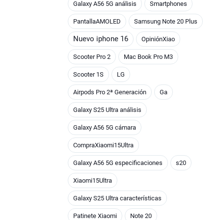
Galaxy A56 5G análisis
Smartphones
PantallaAMOLED
Samsung Note 20 Plus
Nuevo iphone 16
OpiniónXiao
Scooter Pro 2
Mac Book Pro M3
Scooter 1S
LG
Airpods Pro 2ª Generación
Ga
Galaxy S25 Ultra análisis
Galaxy A56 5G cámara
CompraXiaomi15Ultra
Galaxy A56 5G especificaciones
s20
Xiaomi15Ultra
Galaxy S25 Ultra características
Patinete Xiaomi
Note 20