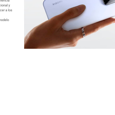
riencia
ional y
cer a los
modelo