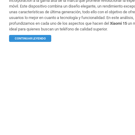
incorporación a la gama alta de la marca que promete revolucionar la expe
móvil. Este dispositivo combina un diseño elegante, un rendimiento excepc
unas características de última generación, todo ello con el objetivo de ofre
usuarios lo mejor en cuanto a tecnología y funcionalidad. En este análisis,
profundizamos en cada uno de los aspectos que hacen del
Xiaomi 15
un 
ideal para quienes buscan un teléfono de calidad superior.
CONTINUAR LEYENDO