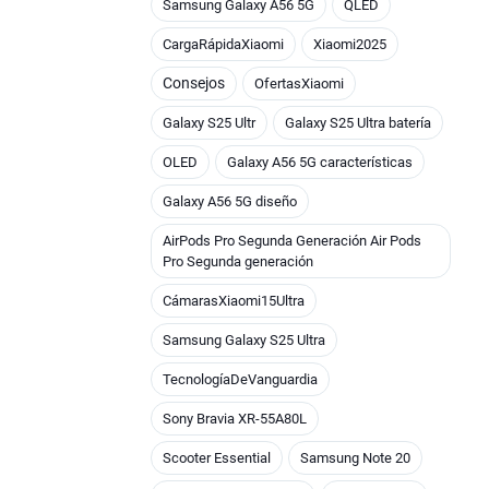
Samsung Galaxy A56 5G
QLED
CargaRápidaXiaomi
Xiaomi2025
Consejos
OfertasXiaomi
Galaxy S25 Ultr
Galaxy S25 Ultra batería
OLED
Galaxy A56 5G características
Galaxy A56 5G diseño
AirPods Pro Segunda Generación Air Pods
Pro Segunda generación
CámarasXiaomi15Ultra
Samsung Galaxy S25 Ultra
TecnologíaDeVanguardia
Sony Bravia XR-55A80L
Scooter Essential
Samsung Note 20