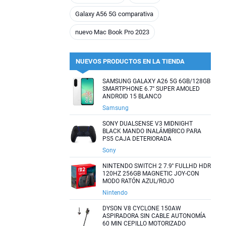
Galaxy A56 5G comparativa
nuevo Mac Book Pro 2023
NUEVOS PRODUCTOS EN LA TIENDA
SAMSUNG GALAXY A26 5G 6GB/128GB
SMARTPHONE 6.7'' SUPER AMOLED
ANDROID 15 BLANCO
Samsung
SONY DUALSENSE V3 MIDNIGHT
BLACK MANDO INALÁMBRICO PARA
PS5 CAJA DETERIORADA
Sony
NINTENDO SWITCH 2 7.9'' FULLHD HDR
120HZ 256GB MAGNETIC JOY-CON
MODO RATÓN AZUL/ROJO
Nintendo
DYSON V8 CYCLONE 150AW
ASPIRADORA SIN CABLE AUTONOMÍA
60 MIN CEPILLO MOTORIZADO