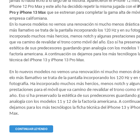
jamás lo había echo a lo largo de la historia. Aparecieron el iPhone 12 mini
iPhone 12 Pro Max y este año ha decidido repetir la misma jugada con el
i
Pro y iPhone 13 Max
que se estrenan para completar la gama alta de móvi
empresa californiana.
En lo nuevos modelos no vemos una renovación ni mucho menos drástica 
más llamativo se trata de la pantalla incorporando los 120 Hz y en su fotog
incorporado muchos más hercios, menos notch y algunas prestaciones par
que va camino de revalidar el trono como móvil del año. Eso sí ha preserva
estética de sus predecesores guardando gran analogía con los modelos 11
factoría americana. A continuación os dejamos para los más tecnólogos la
técnica del iPhone 13 y iPhone 13 Pro Max.
En lo nuevos modelos no vemos una renovación ni mucho menos drás
elo más llamativo se trata de la pantalla incorporando los 120 Hz y en 
fotografía. Ha incorporado muchos más hercios, menos notch y algun
prestaciones para el móvil que va camino de revalidar el trono como m
año. Eso sí ha preservado la estética de sus predecesores guardando 
analogía con los modelos 11 y 12 de la factoría americana. A continua
dejamos para los más tecnólogos la ficha técnica del iPhone 13 y iPho
Max.
CONTINUAR LEYENDO