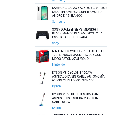
Samsung
SAMSUNG GALAXY A26 5G 6GB/128GB
SMARTPHONE 6.7'' SUPER AMOLED
ANDROID 15 BLANCO
Samsung
SONY DUALSENSE V3 MIDNIGHT
BLACK MANDO INALÁMBRICO PARA
PS5 CAJA DETERIORADA
Sony
NINTENDO SWITCH 2 7.9'' FULLHD HDR
120HZ 256GB MAGNETIC JOY-CON
MODO RATÓN AZUL/ROJO
Nintendo
DYSON V8 CYCLONE 150AW
ASPIRADORA SIN CABLE AUTONOMÍA
60 MIN CEPILLO MOTORIZADO
Dyson
DYSON V15S DETECT SUBMARINE
ASPIRADORA ESCOBA MANO SIN
CABLE 660W
Dyson