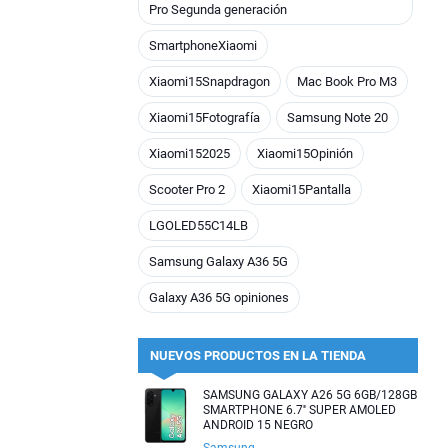
Pro Segunda generación
SmartphoneXiaomi
Xiaomi15Snapdragon
Mac Book Pro M3
Xiaomi15Fotografía
Samsung Note 20
Xiaomi152025
Xiaomi15Opinión
Scooter Pro 2
Xiaomi15Pantalla
LGOLED55C14LB
Samsung Galaxy A36 5G
Galaxy A36 5G opiniones
NUEVOS PRODUCTOS EN LA TIENDA
SAMSUNG GALAXY A26 5G 6GB/128GB
SMARTPHONE 6.7'' SUPER AMOLED
ANDROID 15 NEGRO