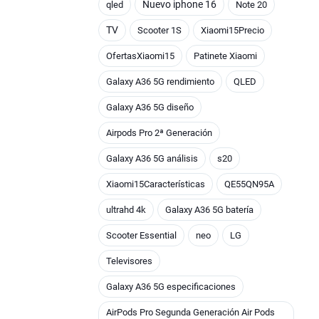
Nuevo iphone 16
qled
Note 20
TV
Scooter 1S
Xiaomi15Precio
OfertasXiaomi15
Patinete Xiaomi
Galaxy A36 5G rendimiento
QLED
Galaxy A36 5G diseño
Airpods Pro 2ª Generación
Galaxy A36 5G análisis
s20
Xiaomi15Características
QE55QN95A
ultrahd 4k
Galaxy A36 5G batería
Scooter Essential
neo
LG
Televisores
Galaxy A36 5G especificaciones
AirPods Pro Segunda Generación Air Pods