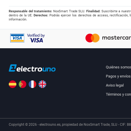
Responsable del tratamiento:
NoxSmart Trade SLU.
Finalidad:
Suscribirte a nuestr
dentro de la UE.
Derechos:
Podrás ejercer los derechos de acceso, rectificación, l
información.
Quiénes somo
Pagos y envíos
Aviso legal
Términos y con
Copyright © 2026 - electrouno.es, propiedad de NoxSmart Trade, SLU - CIF: B8