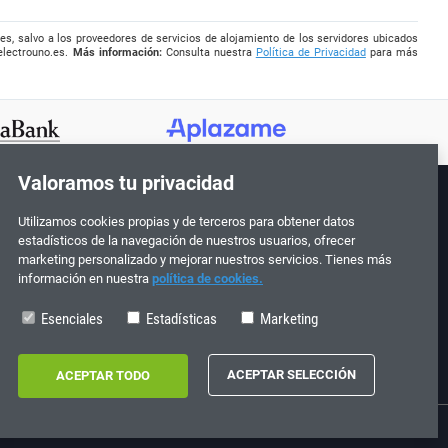
es, salvo a los proveedores de servicios de alojamiento de los servidores ubicados
electrouno.es
.
Más información:
Consulta nuestra
Política de Privacidad
para más
Valoramos tu privacidad
Utilizamos cookies propias y de terceros para obtener datos
¡Síguenos!
estadísticos de la navegación de nuestros usuarios, ofrecer
marketing personalizado y mejorar nuestros servicios. Tienes más
información en nuestra
política de cookies.
Esenciales
Estadísticas
Marketing
0
713198