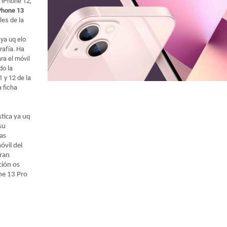
, iPhone 12,
Phone 13
les de la
ya uq elo
rafía. Ha
a el móvil
do la
 y 12 de la
 ficha
tica ya uq
su
as
óvil del
gran
ción os
ne 13 Pro