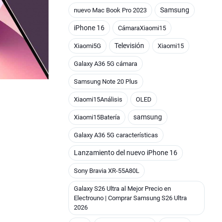
Samsung
nuevo Mac Book Pro 2023
iPhone 16
CámaraXiaomi15
Televisión
Xiaomi5G
Xiaomi15
Galaxy A36 5G cámara
Samsung Note 20 Plus
Xiaomi15Análisis
OLED
samsung
Xiaomi15Batería
Galaxy A36 5G características
Lanzamiento del nuevo iPhone 16
Sony Bravia XR-55A80L
Galaxy S26 Ultra al Mejor Precio en
Electrouno | Comprar Samsung S26 Ultra
2026