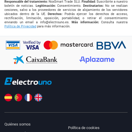
Responsable del tratamiento:
NoxSmart Trade SLU.
Finalidad:
Suscribirte a nuestro
boletín de noticias.
Legitimación:
Consentimiento.
Destinatarios:
No se realizan
cesiones, salvo a los proveedores de servicios de alojamiento de los servidores
ubicados dentro de la UE.
Derechos:
Podrás ejercer los derechos de acceso,
rectificación, limitación, oposición, portabilidad, o retirar el consentimiento
enviando un email a
info@electrouno.es
.
Más información:
Consulta nuestra
Política de Privacidad
para más información.
Quiénes somos
Política de cookies