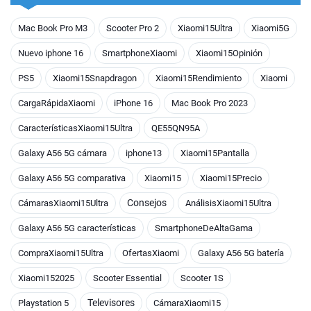
Mac Book Pro M3
Scooter Pro 2
Xiaomi15Ultra
Xiaomi5G
Nuevo iphone 16
SmartphoneXiaomi
Xiaomi15Opinión
PS5
Xiaomi15Snapdragon
Xiaomi15Rendimiento
Xiaomi
CargaRápidaXiaomi
iPhone 16
Mac Book Pro 2023
CaracterísticasXiaomi15Ultra
QE55QN95A
Galaxy A56 5G cámara
iphone13
Xiaomi15Pantalla
Galaxy A56 5G comparativa
Xiaomi15
Xiaomi15Precio
Consejos
CámarasXiaomi15Ultra
AnálisisXiaomi15Ultra
Galaxy A56 5G características
SmartphoneDeAltaGama
CompraXiaomi15Ultra
OfertasXiaomi
Galaxy A56 5G batería
Xiaomi152025
Scooter Essential
Scooter 1S
Televisores
Playstation 5
CámaraXiaomi15