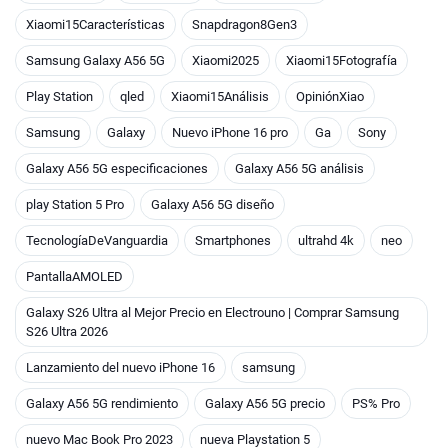
Xiaomi15Características
Snapdragon8Gen3
Samsung Galaxy A56 5G
Xiaomi2025
Xiaomi15Fotografía
Play Station
qled
Xiaomi15Análisis
OpiniónXiao
Samsung
Galaxy
Nuevo iPhone 16 pro
Ga
Sony
Galaxy A56 5G especificaciones
Galaxy A56 5G análisis
play Station 5 Pro
Galaxy A56 5G diseño
TecnologíaDeVanguardia
Smartphones
ultrahd 4k
neo
PantallaAMOLED
Galaxy S26 Ultra al Mejor Precio en Electrouno | Comprar Samsung
S26 Ultra 2026
Lanzamiento del nuevo iPhone 16
samsung
Galaxy A56 5G rendimiento
Galaxy A56 5G precio
PS% Pro
nuevo Mac Book Pro 2023
nueva Playstation 5