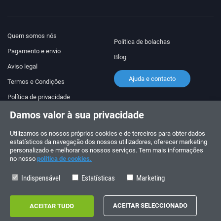
Quem somos nós
Política de bolachas
Pagamento e envio
Blog
Aviso legal
Ajuda e contacto
Termos e Condições
Política de privacidade
Damos valor à sua privacidade
Siga-nos!
ENCOMENDAS E CONSULTAS
+34 910 600 459
Utilizamos os nossos próprios cookies e de terceiros para obter dados
+34 622 219 640
estatísticos da navegação dos nossos utilizadores, oferecer marketing
personalizado e melhorar os nossos serviços. Tem mais informações
no nosso
política de cookies.
HORÁRIO DE VERÃO
Segunda a sexta-feira: 10:00 - 14:00
Indispensável
Estatísticas
Marketing
Copyright © 2026 - electrouno.es, propiedad de NoxSmart Trade, SLU - CIF:
B88595210. Registro mercantil: Tomo: 40133, Folio: 172, Sección: 8, Hoja