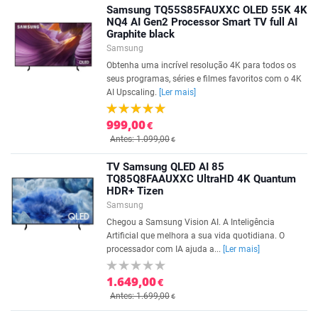
Samsung TQ55S85FAUXXC OLED 55K 4K
NQ4 AI Gen2 Processor Smart TV full AI
Graphite black
Samsung
Obtenha uma incrível resolução 4K para todos os
seus programas, séries e filmes favoritos com o 4K
AI Upscaling.
[Ler mais]
999,00
€
Antes: 1.099,00
€
TV Samsung QLED AI 85
TQ85Q8FAAUXXC UltraHD 4K Quantum
HDR+ Tizen
Samsung
Chegou a Samsung Vision AI. A Inteligência
Artificial que melhora a sua vida quotidiana. O
processador com IA ajuda a...
[Ler mais]
1.649,00
€
Antes: 1.699,00
€