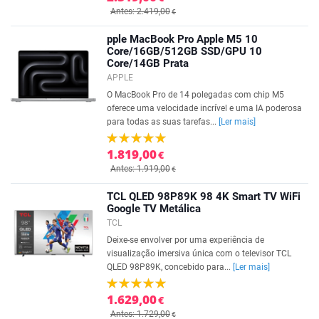
Antes: 2.419,00
€
pple MacBook Pro Apple M5 10
Core/16GB/512GB SSD/GPU 10
Core/14GB Prata
APPLE
O MacBook Pro de 14 polegadas com chip M5
oferece uma velocidade incrível e uma IA poderosa
para todas as suas tarefas...
[Ler mais]
1.819,00
€
Antes: 1.919,00
€
TCL QLED 98P89K 98 4K Smart TV WiFi
Google TV Metálica
TCL
Deixe-se envolver por uma experiência de
visualização imersiva única com o televisor TCL
QLED 98P89K, concebido para...
[Ler mais]
1.629,00
€
Antes: 1.729,00
€