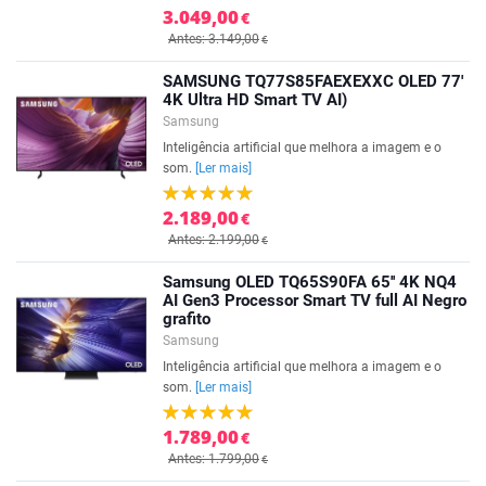
3.049,00
€
Antes: 3.149,00
€
SAMSUNG TQ77S85FAEXEXXC OLED 77'
4K Ultra HD Smart TV AI)
Samsung
Inteligência artificial que melhora a imagem e o
som.
[Ler mais]
2.189,00
€
Antes: 2.199,00
€
Samsung OLED TQ65S90FA 65'' 4K NQ4
AI Gen3 Processor Smart TV full AI Negro
grafito
Samsung
Inteligência artificial que melhora a imagem e o
som.
[Ler mais]
1.789,00
€
Antes: 1.799,00
€