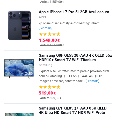
Antes: 1.559,00
€
Apple iPhone 17 Pro 512GB Azul escuro
APPLE
<p open="" sans="" style="box-sizing: inherit
[Ler mais]
1.549,00
€
Antes: 1.559,00
€
Samsung Q8F QE55Q8FAAU 4K QLED 55x
HDR10+ Smart TV WiFi Titanium
Samsung
Explore o seu entretenimento para o próximo nível
com o Samsung Q8F QE55Q8FAAU 4K QLED:
imagens precisas, conetividade...
[Ler mais]
519,00
€
Antes: 599,00
€
Samsung Q7F QE85Q7FAAU 85K QLED
4K Ultra HD Smart TV HDR WiFi Preto