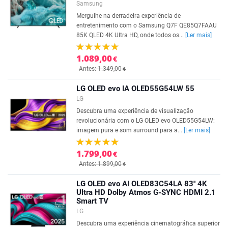
Samsung
Mergulhe na derradeira experiência de
entretenimento com o Samsung Q7F QE85Q7FAAU
85K QLED 4K Ultra HD, onde todos os...
[Ler mais]
1.089,00
€
Antes: 1.349,00
€
LG OLED evo IA OLED55G54LW 55
LG
Descubra uma experiência de visualização
revolucionária com o LG OLED evo OLED55G54LW:
imagem pura e som surround para a...
[Ler mais]
1.799,00
€
Antes: 1.899,00
€
LG OLED evo AI OLED83C54LA 83'' 4K
Ultra HD Dolby Atmos G-SYNC HDMI 2.1
Smart TV
LG
Descubra uma experiência cinematográfica superior