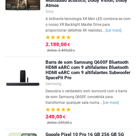
Multiáudio acústico, Dolby Vision, Dolby
Atmos
Sony
A brilhante tecnologia XR Mini LED combina-se com
o nosso XR Backlight Master Drive para
proporcionar detalhes 4K realistas...
[Ler mais]
2.189,00
€
Antes: 2.499,00
€
Barra de som Samsung Q600F Bluetooth
HDMI eARC com 9 altifalantes Bluetooth
HDMI eARC com 9 altifalantes Subwoofer
SpaceFit Pro
Samsung
Descubra o verdadeiro som surround com a barra
de som Samsung Q600F, concebida para
transformar qualquer sala numa...
[Ler mais]
249,00
€
Antes: 259,00
€
Google Pixel 10 Pro 16 GB 256 GB 5G