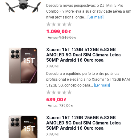
Descubra novas perspectivas: o DJI Mini 5 Pro
Combo Fly More leva a sua criatividade aérea a um
nível profissional onde...
[Ler mais]
1.099,00
€
Antes: 1.219,00
€
Xiaomi 15T 12GB 512GB 6.83GB
AMOLED 5G Dual SIM Câmara Leica
50MP Android 16 Ouro rosa
XIAOMI
Descubra o equilíbrio perfeito entre potência
profissional e elegância no Xiaomi 15T 12GB RAM
512GB 5G, concebido para...
[Ler mais]
689,00
€
Antes: 789,00
€
Xiaomi 15T 12GB 256GB 6.83GB
AMOLED 5G Dual SIM Câmara Leica
50MP Android 16 Ouro rosa
XIAOMI