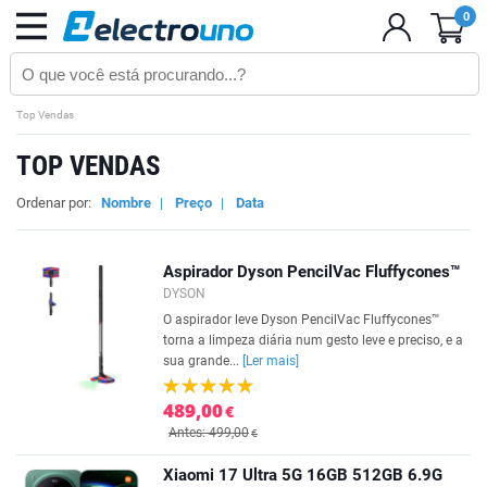
0
Top Vendas
TOP VENDAS
Ordenar por:
Nombre
|
Preço
|
Data
Aspirador Dyson PencilVac Fluffycones™
DYSON
O aspirador leve Dyson PencilVac Fluffycones™
torna a limpeza diária num gesto leve e preciso, e a
sua grande...
[Ler mais]
489,00
€
Antes: 499,00
€
Xiaomi 17 Ultra 5G 16GB 512GB 6.9G