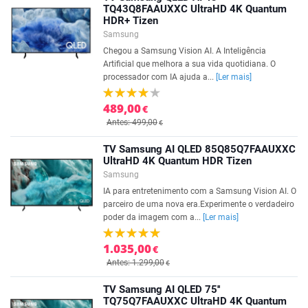
TQ43Q8FAAUXXC UltraHD 4K Quantum
HDR+ Tizen
Samsung
Chegou a Samsung Vision AI. A Inteligência
Artificial que melhora a sua vida quotidiana. O
processador com IA ajuda a...
[Ler mais]
489,00
€
Antes: 499,00
€
TV Samsung AI QLED 85Q85Q7FAAUXXC
UltraHD 4K Quantum HDR Tizen
Samsung
IA para entretenimento com a Samsung Vision AI. O
parceiro de uma nova era.Experimente o verdadeiro
poder da imagem com a...
[Ler mais]
1.035,00
€
Antes: 1.299,00
€
TV Samsung AI QLED 75''
TQ75Q7FAAUXXC UltraHD 4K Quantum