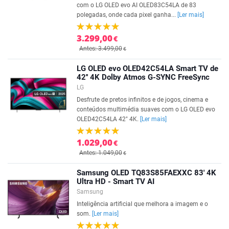
com o LG OLED evo AI OLED83C54LA de 83
polegadas, onde cada pixel ganha...
[Ler mais]
3.299,00
€
Antes: 3.499,00
€
LG OLED evo OLED42C54LA Smart TV de
42'' 4K Dolby Atmos G-SYNC FreeSync
LG
Desfrute de pretos infinitos e de jogos, cinema e
conteúdos multimédia suaves com o LG OLED evo
OLED42C54LA 42" 4K.
[Ler mais]
1.029,00
€
Antes: 1.049,00
€
Samsung OLED TQ83S85FAEXXC 83' 4K
Ultra HD - Smart TV AI
Samsung
Inteligência artificial que melhora a imagem e o
som.
[Ler mais]