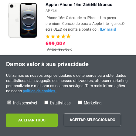
Apple iPhone 16e 256GB Branco
APPLE
iPhone 16e: O derradeiro iPhone. Um preço
premium. Concebido para a Apple Intelligence.O
ecrã OLED de ponta a ponta do...
[Ler mais]
699,00
€
Antes: 839,00
€
Samsung Galaxy S25 Ultra IA 512GB
Damos valor à sua privacidade
Preto titânio
Samsung
Utilizamos os nossos próprios cookies e de terceiros para obter dados
IA que rompe barreiras. O Galaxy S25 Ultra leva a IA
estatísticos da navegação dos nossos utilizadores, oferecer marketing
personalizado e melhorar os nossos serviços. Tem mais informações
do smartphone a uma dimensão totalmente nova.
no nosso
política de cookies.
O seu...
[Ler mais]
Indispensável
Estatísticas
Marketing
1.449,00
€
Antes: 1.549,00
€
LG OLED evo 65'' 4K Ultra HD Smart TV
WebOS Dolby Vision Gaming 120Hz
eARC AirPlay