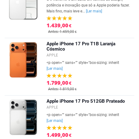
potência e inovação que só a Apple poderia fazer.
Mais fino, mais leve e...
[Ler mais]
1.439,00
€
Antes: 1.459,00
€
Apple iPhone 17 Pro T1B Laranja
Cósmico
APPLE
<p open="" sans="" style="box-sizing: inherit
[Ler mais]
1.799,00
€
Antes: 1.819,00
€
Apple iPhone 17 Pro 512GB Prateado
APPLE
<p open="" sans="" style="box-sizing: inherit
[Ler mais]
1.499,00
€