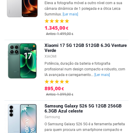
Eleva a fotografia móvel a outro nível com a sua
câmara dinâmica de 1 polegada e a ótica Leica
Summilux.
[Ler mais]
1.345,00
€
Antes: 1.499,00
€
Xiaomi 17 5G 12GB 512GB 6.3G Venture
Verde
XIAOMI
Potência, duração da bateria e fotografia
profissional num design compacto e robusto, com
IA avançada e carregamento...
[Ler mais]
895,00
€
Antes: 1.099,00
€
Samsung Galaxy S26 5G 12GB 256GB
6.3GB Azul celeste
Samsung
O Samsung Galaxy S26 5G é a ferramenta perfeita
para quem procura um smartphone compacto e