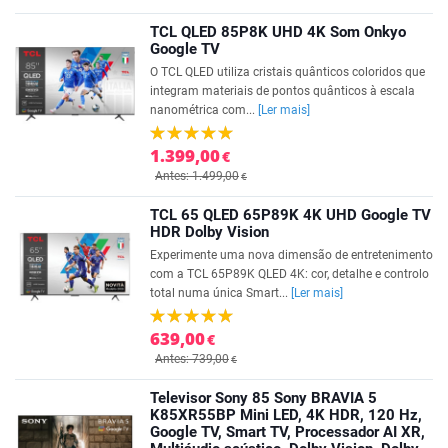
TCL QLED 85P8K UHD 4K Som Onkyo
Google TV
O TCL QLED utiliza cristais quânticos coloridos que
integram materiais de pontos quânticos à escala
nanométrica com...
[Ler mais]
1.399,00
€
Antes: 1.499,00
€
TCL 65 QLED 65P89K 4K UHD Google TV
HDR Dolby Vision
Experimente uma nova dimensão de entretenimento
com a TCL 65P89K QLED 4K: cor, detalhe e controlo
total numa única Smart...
[Ler mais]
639,00
€
Antes: 739,00
€
Televisor Sony 85 Sony BRAVIA 5
K85XR55BP Mini LED, 4K HDR, 120 Hz,
Google TV, Smart TV, Processador AI XR,