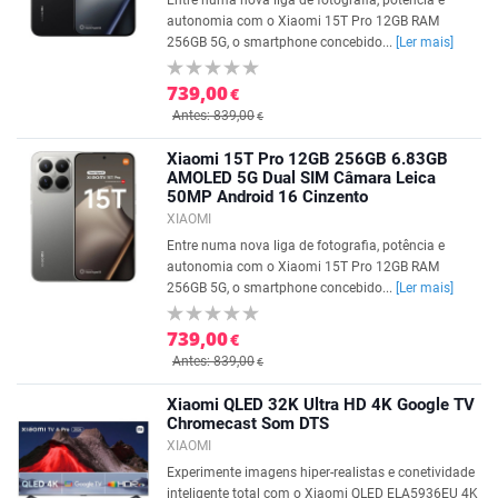
Entre numa nova liga de fotografia, potência e
autonomia com o Xiaomi 15T Pro 12GB RAM
256GB 5G, o smartphone concebido...
[Ler mais]
739,00
€
Antes: 839,00
€
Xiaomi 15T Pro 12GB 256GB 6.83GB
AMOLED 5G Dual SIM Câmara Leica
50MP Android 16 Cinzento
XIAOMI
Entre numa nova liga de fotografia, potência e
autonomia com o Xiaomi 15T Pro 12GB RAM
256GB 5G, o smartphone concebido...
[Ler mais]
739,00
€
Antes: 839,00
€
Xiaomi QLED 32K Ultra HD 4K Google TV
Chromecast Som DTS
XIAOMI
Experimente imagens hiper-realistas e conetividade
inteligente total com o Xiaomi QLED ELA5936EU 4K