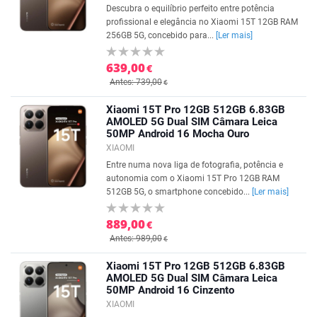
Descubra o equilíbrio perfeito entre potência
profissional e elegância no Xiaomi 15T 12GB RAM
256GB 5G, concebido para...
[Ler mais]
639,00
€
Antes: 739,00
€
Xiaomi 15T Pro 12GB 512GB 6.83GB
AMOLED 5G Dual SIM Câmara Leica
50MP Android 16 Mocha Ouro
XIAOMI
Entre numa nova liga de fotografia, potência e
autonomia com o Xiaomi 15T Pro 12GB RAM
512GB 5G, o smartphone concebido...
[Ler mais]
889,00
€
Antes: 989,00
€
Xiaomi 15T Pro 12GB 512GB 6.83GB
AMOLED 5G Dual SIM Câmara Leica
50MP Android 16 Cinzento
XIAOMI