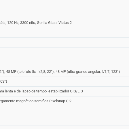
is, 120 Hz, 3300 nits, Gorilla Glass Victus 2
2°), 48 MP (telefoto 5x, f/2,8, 22°), 48 MP (ultra grande angular, f/1,7, 123°)
103°)
a lenta e de lapso de tempo, estabilizador OIS/EIS
egamento magnético sem fios Pixelsnap Qi2