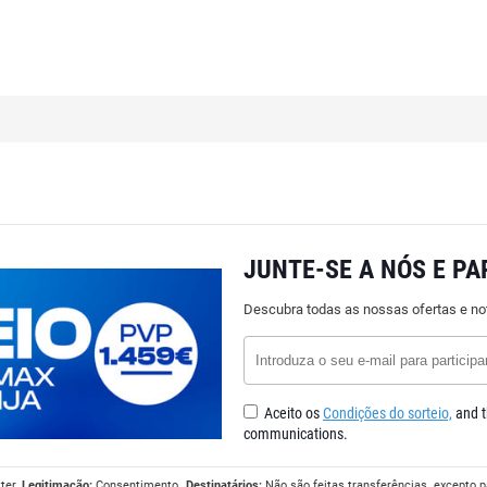
JUNTE-SE A NÓS E PA
Descubra todas as nossas ofertas e no
Aceito os
Condições do sorteio,
and t
communications.
ter.
Legitimação:
Consentimento.
Destinatários:
Não são feitas transferências, excepto p