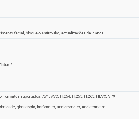
cimento facial, bloqueio antirroubo, actualizações de 7 anos
Victus 2
do, formatos suportados: AV1, AVC, H.264, H.265, H.265, HEVC, VP9
ximidade, giroscópio, barómetro, acelerómetro, acelerómetro