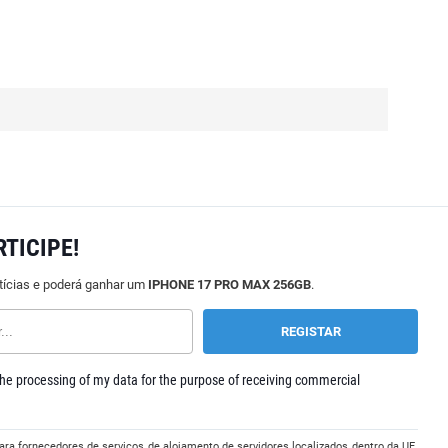
RTICIPE!
tícias e poderá ganhar um
IPHONE 17 PRO MAX 256GB
.
he processing of my data for the purpose of receiving commercial
ara fornecedores de serviços de alojamento de servidores localizados dentro da UE.