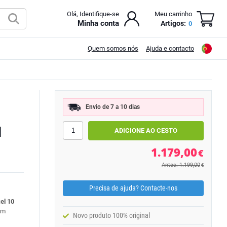
Olá, Identifique-se
Meu carrinho
Minha conta
Artigos:
0
Quem somos nós
Ajuda e contacto
Envio de 7 a 10 dias
N
1.179,00
€
Antes: 1.199,00
€
Precisa de ajuda? Contacte-nos
el 10
 um
Novo produto 100% original