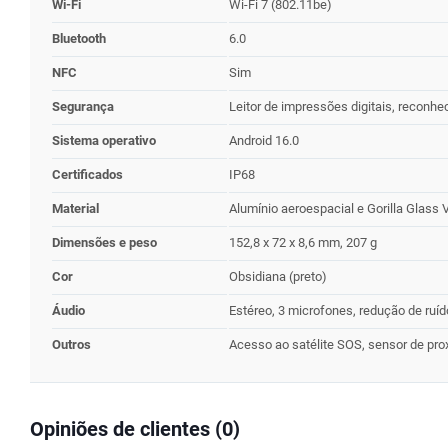
Wi-Fi
Wi-Fi 7 (802.11be)
Bluetooth
6.0
NFC
Sim
Segurança
Leitor de impressões digitais, reconhe
Sistema operativo
Android 16.0
Certificados
IP68
Material
Alumínio aeroespacial e Gorilla Glass 
Dimensões e peso
152,8 x 72 x 8,6 mm, 207 g
Cor
Obsidiana (preto)
Áudio
Estéreo, 3 microfones, redução de ruí
Outros
Acesso ao satélite SOS, sensor de pro
Opiniões de clientes (0)