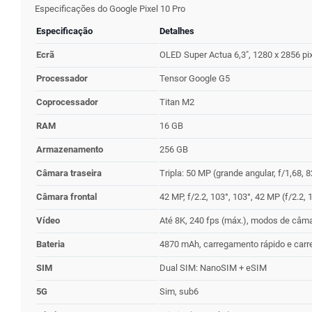
Especificações do Google Pixel 10 Pro
Especificação
Detalhes
Ecrã
OLED Super Actua 6,3", 1280 x 2856 pixé
Processador
Tensor Google G5
Coprocessador
Titan M2
RAM
16 GB
Armazenamento
256 GB
Câmara traseira
Tripla: 50 MP (grande angular, f/1,68, 8
Câmara frontal
42 MP, f/2.2, 103°, 103°, 42 MP (f/2.2, 
Vídeo
Até 8K, 240 fps (máx.), modos de câmar
Bateria
4870 mAh, carregamento rápido e carr
SIM
Dual SIM: NanoSIM + eSIM
5G
Sim, sub6