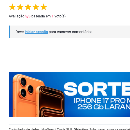
Avaliação
5
/5
baseada em
1
voto(s)
Deve
iniciar sessão
para escrever comentários
Controlador de dados:
NoxSmart Trade SLU.
Objectivo:
Subscrever a nossa newslet