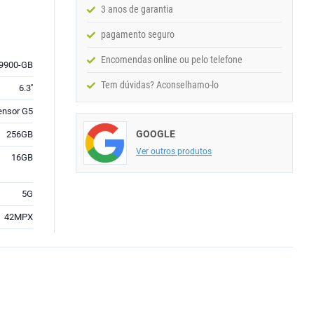
3 anos de garantia
pagamento seguro
Encomendas online ou pelo telefone
9900-GB
Tem dúvidas? Aconselhamo-lo
6.3''
ensor G5
GOOGLE
256GB
Ver outros produtos
16GB
5G
42MPX