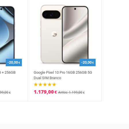
-20,00
-20,00
€
€
B + 256GB
Google Pixel 10 Pro 16GB 256GB 5G
Dual SIM Branco
1.179,00
€
199,00
Antes: 1.199,00
€
€