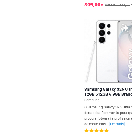
895,00
€
Antes: 1.099,00
€
Samsung Galaxy S26 Ultr
12GB 512GB 6.9GB Bran
Samsung
O Samsung Galaxy S26 Ultra 
derradeira ferramenta para 
procura fotografia profissiona
de conteúdos...
[Ler mais]