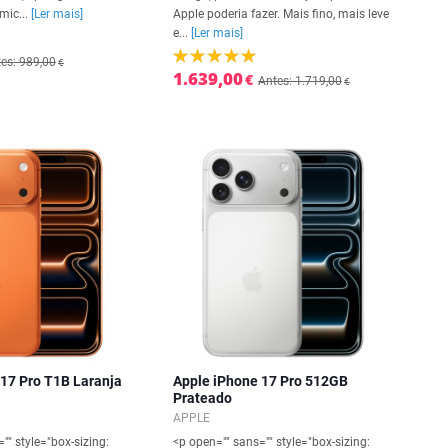
mic...
[Ler mais]
Apple poderia fazer. Mais fino, mais leve
e...
[Ler mais]
es: 989,00
€
1.639,00
€
Antes: 1.719,00
€
 17 Pro T1B Laranja
Apple iPhone 17 Pro 512GB
Prateado
APPLE
"" style="box-sizing:
<p open="" sans="" style="box-sizing: