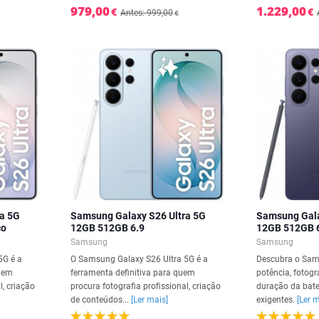
979,00
1.229,00
€
€
Antes: 999,00
€
a 5G
Samsung Galaxy S26 Ultra 5G
Samsung Gala
co
12GB 512GB 6.9
12GB 512GB 
Samsung
Samsung
5G é a
O Samsung Galaxy S26 Ultra 5G é a
Descubra o Sam
quem
ferramenta definitiva para quem
potência, fotogr
l, criação
procura fotografia profissional, criação
duração da bater
de conteúdos...
[Ler mais]
exigentes.
[Ler 