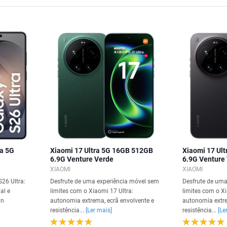
a 5G
Xiaomi 17 Ultra 5G 16GB 512GB
Xiaomi 17 Ul
6.9G Venture Verde
6.9G Venture
XIAOMI
XIAOMI
26 Ultra:
Desfrute de uma experiência móvel sem
Desfrute de uma
al e
limites com o Xiaomi 17 Ultra:
limites com o Xi
gn
autonomia extrema, ecrã envolvente e
autonomia extre
resistência...
[Ler mais]
resistência...
[Le