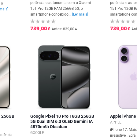
potência e autonomia com o Xiaomi
potência e aut
 o
15T Pro 12GB RAM 256GB 5G, o
15T Pro 12GB R
 mais]
smartphone concebido...
[Ler mais]
smartphone con
739,00
739,00
€
€
Antes: 839,00
Ant
€
B 256GB
Google Pixel 10 Pro 16GB 256GB
Apple iPhone
5G Dual SIM 6.3 OLED Gemini IA
APPLE
4870mAh Obsidian
iPhone 17. Mais 
GOOGLE
potência
irresistível. Ec