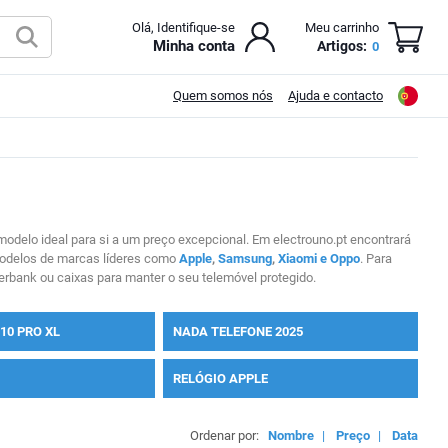
Olá, Identifique-se
Meu carrinho
Minha conta
Artigos:
0
Quem somos nós
Ajuda e contacto
delo ideal para si a um preço excepcional. Em electrouno.pt encontrará
modelos de marcas líderes como
Apple
,
Samsung
,
Xiaomi e
Oppo
. Para
erbank ou caixas para manter o seu telemóvel protegido.
10 PRO XL
NADA TELEFONE 2025
RELÓGIO APPLE
Ordenar por:
Nombre
|
Preço
|
Data