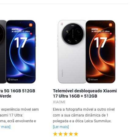
tra 5G 16GB 512GB
Telemóvel desbloqueado Xiaomi
 Verde
17 Ultra 16GB + 512GB
XIAOMI
 experiência móvel sem
Eleva a fotografia móvel a outro nível
aomi 17 Ultra:
com a sua câmara dinâmica de 1
ma, ecrã envolvente e
polegada e a ótica Leica Summilux.
r mais]
[Ler mais]