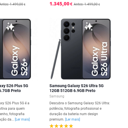
1.345,00
€
Antes: 1.499,00
Antes: 1.499,00
€
€
xy S26 Plus 5G
Samsung Galaxy S26 Ultra 5G
.7GB Preto
12GB 512GB 6.9GB Preto
Samsung
xy S26 Plus 5G é a
Descubra o Samsung Galaxy S26 Ultra:
nitiva para quem
potência, fotografia profissional e
nho, fotografia
duração da bateria num design
ção da...
[Ler mais]
premium.
[Ler mais]