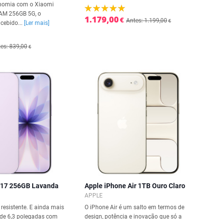
onomia com o Xiaomi
AM 256GB 5G, o
1.179,00
€
Antes: 1.199,00
€
cebido...
[Ler mais]
es: 839,00
€
 17 256GB Lavanda
Apple iPhone Air 1TB Ouro Claro
APPLE
resistente. E ainda mais
O iPhone Air é um salto em termos de
rã de 6,3 polegadas com
design, potência e inovação que só a