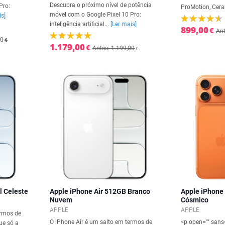
Descubra o próximo nível de potência
Pro:
ProMotion, Cera
móvel com o Google Pixel 10 Pro:
is]
inteligência artificial...
[Ler mais]
899,00
€
Ant
00
€
1.179,00
€
Antes: 1.199,00
€
l Celeste
Apple iPhone Air 512GB Branco
Apple iPhone
Nuvem
Cósmico
APPLE
APPLE
ermos de
O iPhone Air é um salto em termos de
<p open="" sans=
ue só a