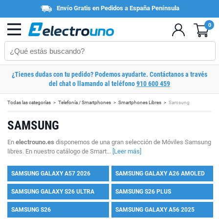
Envío Gratis en Pedidos a España Península
0
¿Tienes dudas con tu pedido? Podemos ayudarte. Contáctanos a través
del chat o llamando al teléfono
910 600 459
Todas las categorías
Telefonía / Smartphones
Smartphones Libres
Samsung
SAMSUNG
En
electrouno.es
disponemos de una gran selección de Móviles Samsung
libres. En nuestro catálogo de Smart...
[Leer más]
SAMSUNG GALAXY A57 2026
SAMSUNG GALAXY A26 AMOLED
SAMSUNG GALAXY S26 ULTRA
SAMSUNG S26 PLUS
SAMSUNG S26
SAMSUNG GALAXY A56 2025