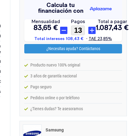
B
3
s
¿Necesitas ayuda? Contáctanos
e
B
Producto nuevo 100% original
B
3 años de garantía nacional
C
Pago seguro
s
Pedidos online o por teléfono
¿Tienes dudas? Te asesoramos
Samsung