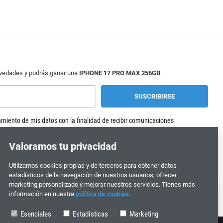
ovedades y podrás ganar una
IPHONE 17 PRO MAX 256GB
.
tamiento de mis datos con la finalidad de recibir comunicaciones
Valoramos tu privacidad
es, salvo a los proveedores de servicios de alojamiento de los servidores ubicados
electrouno.es
.
Más información:
Consulta nuestra
Política de Privacidad
para más
Utilizamos cookies propias y de terceros para obtener datos
estadísticos de la navegación de nuestros usuarios, ofrecer
marketing personalizado y mejorar nuestros servicios. Tienes más
información en nuestra
política de cookies.
Esenciales
Estadísticas
Marketing