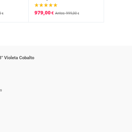
979,00
€
0
Antes: 999,00
€
€
 Violeta Cobalto
ts