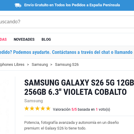
Envío Gratuito en Todos los Pedidos a España Península
ADAS
NOVEDADES
BLOG
edido? Podemos ayudarte. Contáctanos a través del chat o llamando 
phones Libres
Samsung
Samsung S26
SAMSUNG GALAXY S26 5G 12G
256GB 6.3'' VIOLETA COBALTO
Samsung
Valoración
5
/5
basada en
1
voto(s)
Potencia, fotografía avanzada y autonomía en un diseño
premium: el Galaxy S26 lo tiene todo.