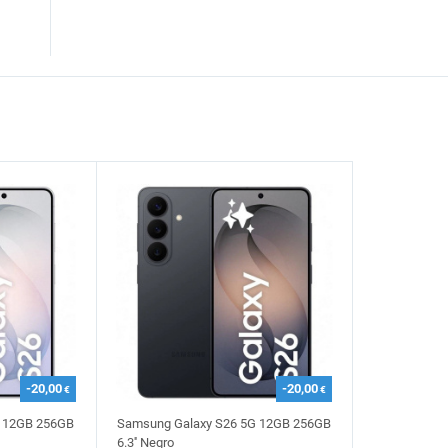
-20,00
-20,00
€
€
G 12GB 256GB
Samsung Galaxy S26 5G 12GB 256GB
6.3'' Negro