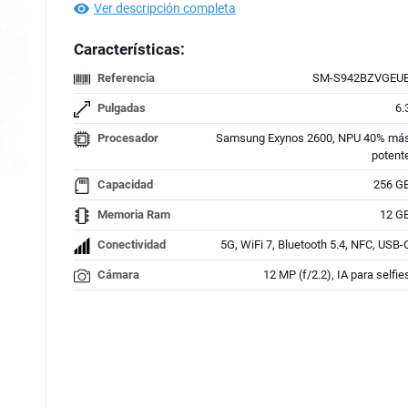
Ver descripción completa
Características:
Referencia
SM-S942BZVGEU
Pulgadas
6.
Procesador
Samsung Exynos 2600, NPU 40% má
potent
Capacidad
256 G
Memoria Ram
12 G
Conectividad
5G, WiFi 7, Bluetooth 5.4, NFC, USB-
Cámara
12 MP (f/2.2), IA para selfie