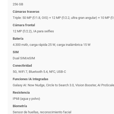
256 GB
Cámaras traseras
Triple: 50 MP (f/1.8, OIS) + 12 MP (f/2.2, ultra gran angular) + 10 MP (f/
Cámara frontal
12 MP (f/2.2), IA para selfies
Batería
4.300 mAh, carga rápida 25 W, carga inalámbrica 15 W
SIM
Dual SIM/eSIM
Conectividad
5G, WiFi 7, Bluetooth 5.4, NFC, USB-C
Funciones IA Integradas
Galaxy AI: Now Nudge, Circle to Search 3.0, Vision Booster, AI ProScale
Resistencia
IP68 (agua y polvo)
Biometría
Sensor de huellas, reconocimiento facial