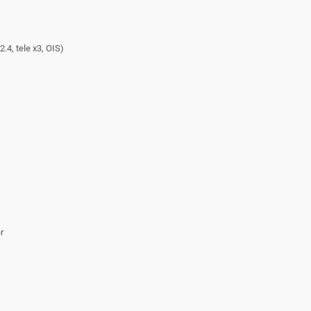
2.4, tele x3, OIS)
r