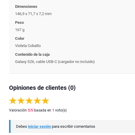
Dimensiones
146,9 x 71,7 x 7,2 mm
Peso
167 g
Color
Violeta Cobalto
Contenido de la caja
Galaxy S26, cable USB-C (cargador no incluido)
Opiniones de clientes (0)
Valoración
5
/5
basada en
1
voto(s)
Debes
iniciar sesión
para escribir comentarios