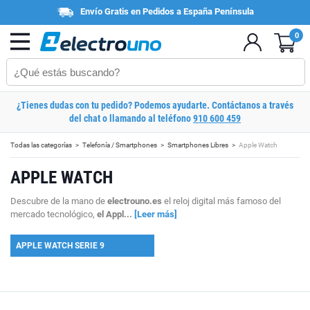
Envío Gratis en Pedidos a España Península
0
¿Tienes dudas con tu pedido? Podemos ayudarte. Contáctanos a través
del chat o llamando al teléfono
910 600 459
Todas las categorías
Telefonía / Smartphones
Smartphones Libres
Apple Watch
APPLE WATCH
Descubre de la mano de
electrouno.es
el reloj digital más famoso del
mercado tecnológico,
el Appl...
[Leer más]
APPLE WATCH SERIE 9