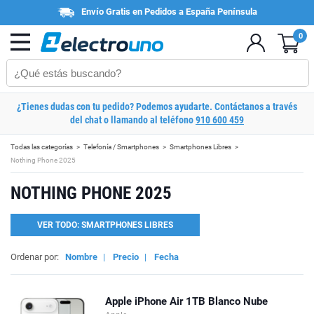
Envío Gratis en Pedidos a España Península
0
¿Tienes dudas con tu pedido? Podemos ayudarte. Contáctanos a través
del chat o llamando al teléfono
910 600 459
Todas las categorías
Telefonía / Smartphones
Smartphones Libres
Nothing Phone 2025
NOTHING PHONE 2025
VER TODO: SMARTPHONES LIBRES
Ordenar por:
Nombre
|
Precio
|
Fecha
Apple iPhone Air 1TB Blanco Nube