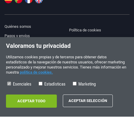
Quiénes somos
Política de cookies
Pagos y envíos
Blog
Valoramos tu privacidad
Aviso legal
Ayuda y Contacto
Términos y condiciones
Utilizamos cookies propias y de terceros para obtener datos
estadísticos de la navegación de nuestros usuarios, ofrecer marketing
Política de privacidad
personalizado y mejorar nuestros servicios. Tienes más información en
nuestra
política de cookies.
¡Síguenos!
PEDIDOS Y CONSULTAS
+34 910 600 459
Esenciales
Estadísticas
Marketing
+34 622 219 640
HORARIO DE VERANO
Lunes a viernes: 10:00 - 14:00
Copyright © 2026 - electrouno.es, propiedad de NoxSmart Trade, SLU - CIF:
B88595210. Registro mercantil: Tomo: 40133, Folio: 172, Sección: 8, Hoja