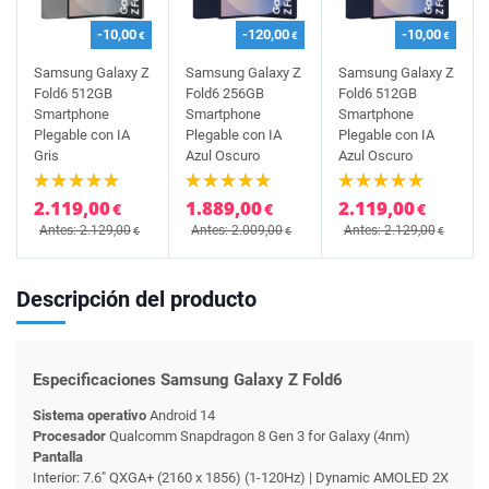
-10,00
-120,00
-10,00
€
€
€
Samsung Galaxy Z
Samsung Galaxy Z
Samsung Galaxy Z
Fold6 512GB
Fold6 256GB
Fold6 512GB
Smartphone
Smartphone
Smartphone
Plegable con IA
Plegable con IA
Plegable con IA
Gris
Azul Oscuro
Azul Oscuro
2.119,00
1.889,00
2.119,00
€
€
€
Antes: 2.129,00
Antes: 2.009,00
Antes: 2.129,00
€
€
€
Descripción del producto
Especificaciones Samsung Galaxy Z Fold6
Sistema operativo
Android 14
Procesador
Qualcomm Snapdragon 8 Gen 3 for Galaxy (4nm)
Pantalla
Interior: 7.6" QXGA+ (2160 x 1856) (1-120Hz) | Dynamic AMOLED 2X