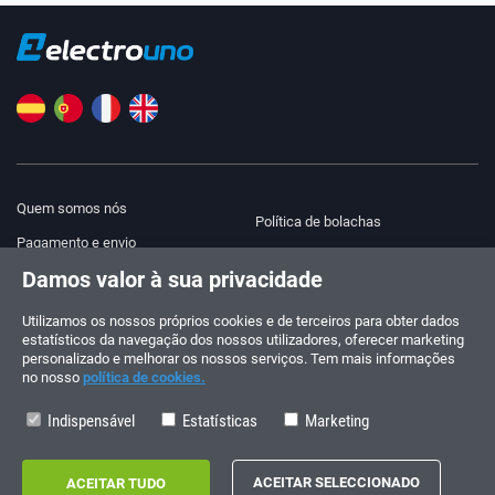
Quem somos nós
Política de bolachas
Pagamento e envio
Blog
Damos valor à sua privacidade
Aviso legal
Ajuda e contacto
Termos e Condições
Utilizamos os nossos próprios cookies e de terceiros para obter dados
estatísticos da navegação dos nossos utilizadores, oferecer marketing
Política de privacidade
personalizado e melhorar os nossos serviços. Tem mais informações
no nosso
política de cookies.
Siga-nos!
ENCOMENDAS E CONSULTAS
+34 910 600 459
Indispensável
Estatísticas
Marketing
+34 622 219 640
HORÁRIO DE VERÃO