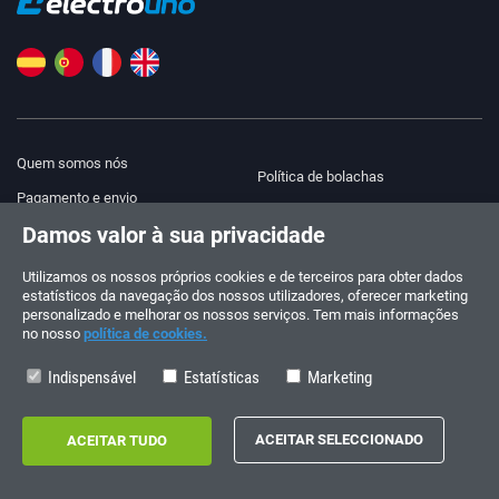
Quem somos nós
Política de bolachas
Pagamento e envio
Blog
Damos valor à sua privacidade
Aviso legal
Ajuda e contacto
Termos e Condições
Utilizamos os nossos próprios cookies e de terceiros para obter dados
estatísticos da navegação dos nossos utilizadores, oferecer marketing
Política de privacidade
personalizado e melhorar os nossos serviços. Tem mais informações
no nosso
política de cookies.
Siga-nos!
ENCOMENDAS E CONSULTAS
+34 910 600 459
Indispensável
Estatísticas
Marketing
+34 622 219 640
HORÁRIO DE VERÃO
Segunda a sexta-feira: 10:00 - 14:00