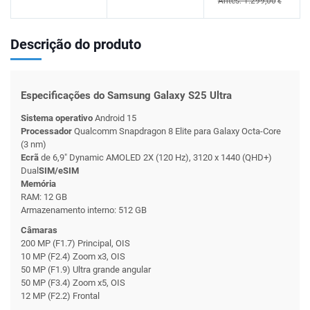
Antes: 1.299,00
€
Descrição do produto
Especificações do Samsung Galaxy S25 Ultra
Sistema operativo
Android 15
Processador
Qualcomm Snapdragon 8 Elite para Galaxy Octa-Core
(3 nm)
Ecrã
de 6,9" Dynamic AMOLED 2X (120 Hz), 3120 x 1440 (QHD+)
Dual
SIM/eSIM
Memória
RAM: 12 GB
Armazenamento interno: 512 GB
Câmaras
200 MP (F1.7) Principal, OIS
10 MP (F2.4) Zoom x3, OIS
50 MP (F1.9) Ultra grande angular
50 MP (F3.4) Zoom x5, OIS
12 MP (F2.2) Frontal