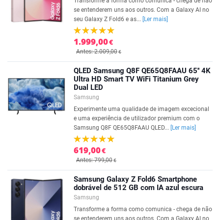
Transforme a forma como comunica - chega de não
se entenderem uns aos outros. Com a Galaxy AI no
seu Galaxy Z Fold6 e as...
[Ler mais]
1.999,00
€
Antes: 2.009,00
€
QLED Samsung Q8F QE65Q8FAAU 65'' 4K
Ultra HD Smart TV WiFi Titanium Grey
Dual LED
Samsung
Experimente uma qualidade de imagem excecional
e uma experiência de utilizador premium com o
Samsung Q8F QE65Q8FAAU QLED...
[Ler mais]
619,00
€
Antes: 799,00
€
Samsung Galaxy Z Fold6 Smartphone
dobrável de 512 GB com IA azul escura
Samsung
Transforme a forma como comunica - chega de não
se entenderem uns aos outros. Com a Galaxy AI no