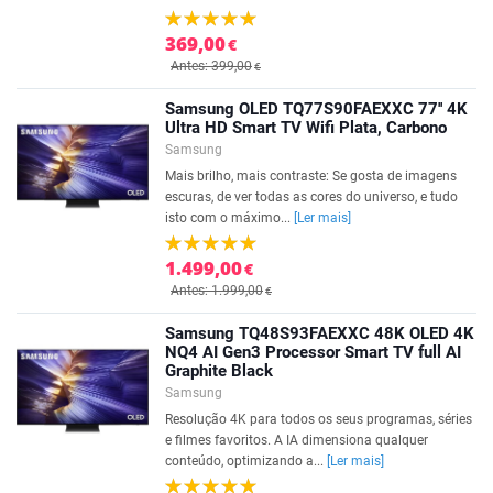
369,00
€
Antes: 399,00
€
Samsung OLED TQ77S90FAEXXC 77'' 4K
Ultra HD Smart TV Wifi Plata, Carbono
Samsung
Mais brilho, mais contraste: Se gosta de imagens
escuras, de ver todas as cores do universo, e tudo
isto com o máximo...
[Ler mais]
1.499,00
€
Antes: 1.999,00
€
Samsung TQ48S93FAEXXC 48K OLED 4K
NQ4 AI Gen3 Processor Smart TV full AI
Graphite Black
Samsung
Resolução 4K para todos os seus programas, séries
e filmes favoritos. A IA dimensiona qualquer
conteúdo, optimizando a...
[Ler mais]