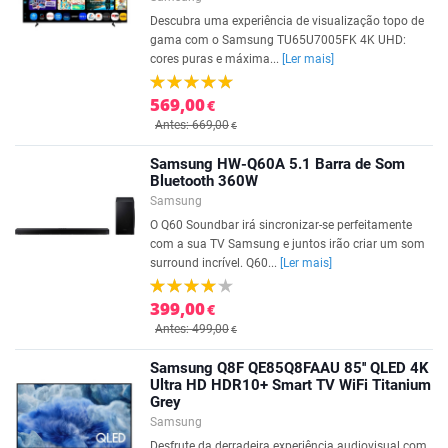
Descubra uma experiência de visualização topo de
gama com o Samsung TU65U7005FK 4K UHD:
cores puras e máxima...
[Ler mais]
569,00
€
Antes: 669,00
€
Samsung HW-Q60A 5.1 Barra de Som
Bluetooth 360W
Samsung
O Q60 Soundbar irá sincronizar-se perfeitamente
com a sua TV Samsung e juntos irão criar um som
surround incrível. Q60...
[Ler mais]
399,00
€
Antes: 499,00
€
Samsung Q8F QE85Q8FAAU 85'' QLED 4K
Ultra HD HDR10+ Smart TV WiFi Titanium
Grey
Samsung
Desfrute da derradeira experiência audiovisual com