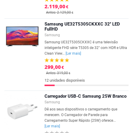
2.119,00
€
Antes: 2.129,00
€
Samsung UE32T5305CKXXC 32'' LED
FullHD
Samsung
Samsung UE32T5305CKXXC é uma televisão
inteligente FHD série T5305 de 32" com HDR e Ultra
Clean View...
[Ler mais]
299,00
€
Antes: 319,00
€
12 unidades disponíveis
Carregador USB-C Samsung 25W Branco
Samsung
Dê aos seus dispositivos o carregamento que
merecem. O Carregador de Parede para
Carregamento Super Rápido (25W) oferece...
[Ler mais]