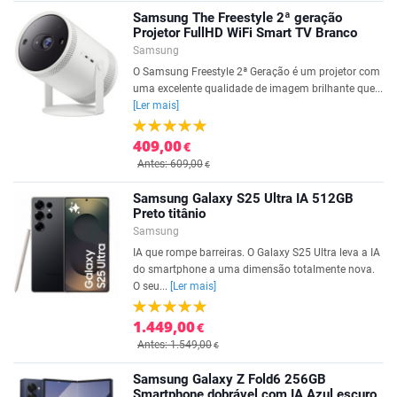
Samsung The Freestyle 2ª geração
Projetor FullHD WiFi Smart TV Branco
Samsung
O Samsung Freestyle 2ª Geração é um projetor com
uma excelente qualidade de imagem brilhante que...
[Ler mais]
409,00
€
Antes: 609,00
€
Samsung Galaxy S25 Ultra IA 512GB
Preto titânio
Samsung
IA que rompe barreiras. O Galaxy S25 Ultra leva a IA
do smartphone a uma dimensão totalmente nova.
O seu...
[Ler mais]
1.449,00
€
Antes: 1.549,00
€
Samsung Galaxy Z Fold6 256GB
Smartphone dobrável com IA Azul escuro