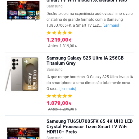
Smart TV WiFi Motion Xcelerator Preto
Samsung
Desfrute de uma experiência audiovisual imersiva e
cristalina de grande formato com a Samsung
TU85U7005FK, a Smart TV LED...
[Ler mais]
1.219,00
€
Antes: 1.319,00
€
Samsung Galaxy S25 Ultra IA 256GB
Titanium Grey
Samsung
IA que rompe barreiras. O Galaxy S25 Ultra leva a IA
do smartphone a uma dimensão totalmente nova.
O seu...
[Ler mais]
1.079,00
€
Antes: 1.299,00
€
Samsung TU65U7005FK 65 4K UHD LED
Crystal Processor Tizen Smart TV WiFi
HDR10+ Preto
Samsung