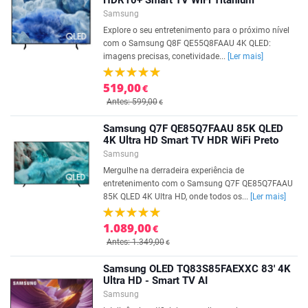
HDR10+ Smart TV WiFi Titanium
Samsung
Explore o seu entretenimento para o próximo nível
com o Samsung Q8F QE55Q8FAAU 4K QLED:
imagens precisas, conetividade...
[Ler mais]
519,00
€
Antes: 599,00
€
Samsung Q7F QE85Q7FAAU 85K QLED
4K Ultra HD Smart TV HDR WiFi Preto
Samsung
Mergulhe na derradeira experiência de
entretenimento com o Samsung Q7F QE85Q7FAAU
85K QLED 4K Ultra HD, onde todos os...
[Ler mais]
1.089,00
€
Antes: 1.349,00
€
Samsung OLED TQ83S85FAEXXC 83' 4K
Ultra HD - Smart TV AI
Samsung