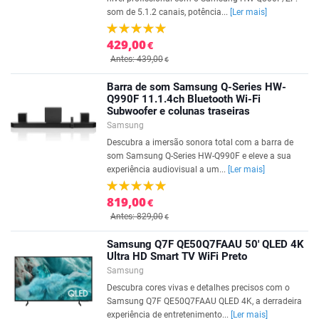
som de 5.1.2 canais, potência...
[Ler mais]
429,00
€
Antes: 439,00
€
Barra de som Samsung Q-Series HW-
Q990F 11.1.4ch Bluetooth Wi-Fi
Subwoofer e colunas traseiras
Samsung
Descubra a imersão sonora total com a barra de
som Samsung Q-Series HW-Q990F e eleve a sua
experiência audiovisual a um...
[Ler mais]
819,00
€
Antes: 829,00
€
Samsung Q7F QE50Q7FAAU 50' QLED 4K
Ultra HD Smart TV WiFi Preto
Samsung
Descubra cores vivas e detalhes precisos com o
Samsung Q7F QE50Q7FAAU QLED 4K, a derradeira
experiência de entretenimento...
[Ler mais]