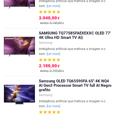
Inteligência artificial que melhora a imagem e o
som.
[Ler mais]
3.049,00
€
Antes: 3.149,00
€
SAMSUNG TQ77S85FAEXEXXC OLED 77'
4K Ultra HD Smart TV AI)
Samsung
Inteligência artificial que melhora a imagem e o
som.
[Ler mais]
2.189,00
€
Antes: 2.199,00
€
Samsung OLED TQ65S90FA 65'' 4K NQ4
AI Gen3 Processor Smart TV full AI Negro
grafito
Samsung
Inteligência artificial que melhora a imagem e o
som.
[Ler mais]