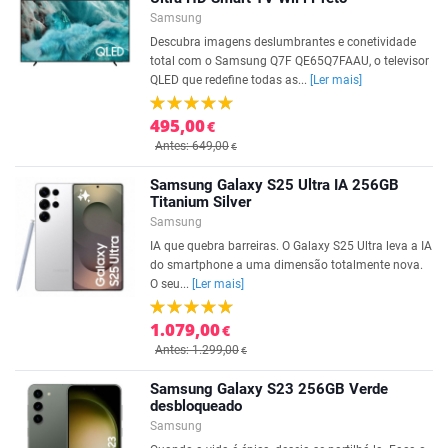
Samsung
Descubra imagens deslumbrantes e conetividade
total com o Samsung Q7F QE65Q7FAAU, o televisor
QLED que redefine todas as...
[Ler mais]
495,00
€
Antes: 649,00
€
Samsung Galaxy S25 Ultra IA 256GB
Titanium Silver
Samsung
IA que quebra barreiras. O Galaxy S25 Ultra leva a IA
do smartphone a uma dimensão totalmente nova.
O seu...
[Ler mais]
1.079,00
€
Antes: 1.299,00
€
Samsung Galaxy S23 256GB Verde
desbloqueado
Samsung