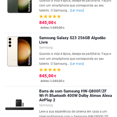
Quando a vida é épica, deseja-se partilhá-la. Faça-o
com um smartphone que corresponda ao seu
talento. O Samsung...
[Ler mais]
845,00
€
Antes: 1.049,00
€
Samsung Galaxy S23 256GB Algodão
Livre
Samsung
Quando a vida é épica, deseja-se partilhá-la. Faça-o
com um smartphone que corresponda ao seu
talento. O Samsung...
[Ler mais]
845,00
€
Antes: 1.049,00
€
Barra de som Samsung HW-Q800F/ZF
Wi-Fi Bluetooth 400W Dolby Atmos Alexa
AirPlay 2
Samsung
Leve a sua experiência de cinema em casa a um
nível profissional com o Samsung HW-Q800F/ZF: