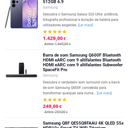
512GB 6.9
Samsung
Descubra o Samsung Galaxy S26 Ultra: potência,
fotografia profissional e duração da bateria para
utilizadores exigentes.
[Ler mais]
1.429,00
€
Antes: 1.449,00
€
Barra de som Samsung Q600F Bluetooth
HDMI eARC com 9 altifalantes Bluetooth
HDMI eARC com 9 altifalantes Subwoofer
SpaceFit Pro
Samsung
Descubra o verdadeiro som surround com a barra
de som Samsung Q600F, concebida para
transformar qualquer sala numa...
[Ler mais]
249,00
€
Antes: 259,00
€
Samsung Q8F QE55Q8FAAU 4K QLED 55x