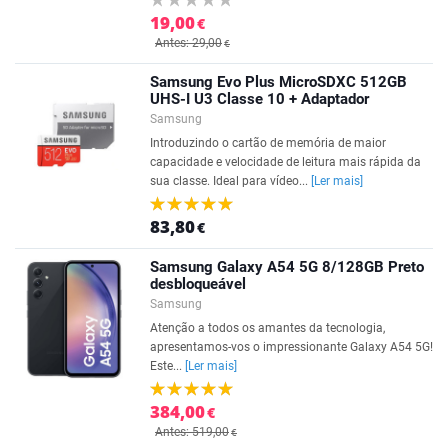
19,00
€
Antes: 29,00
€
Samsung Evo Plus MicroSDXC 512GB
UHS-I U3 Classe 10 + Adaptador
Samsung
Introduzindo o cartão de memória de maior
capacidade e velocidade de leitura mais rápida da
sua classe. Ideal para vídeo...
[Ler mais]
83,80
€
Samsung Galaxy A54 5G 8/128GB Preto
desbloqueável
Samsung
Atenção a todos os amantes da tecnologia,
apresentamos-vos o impressionante Galaxy A54 5G!
Este...
[Ler mais]
384,00
€
Antes: 519,00
€