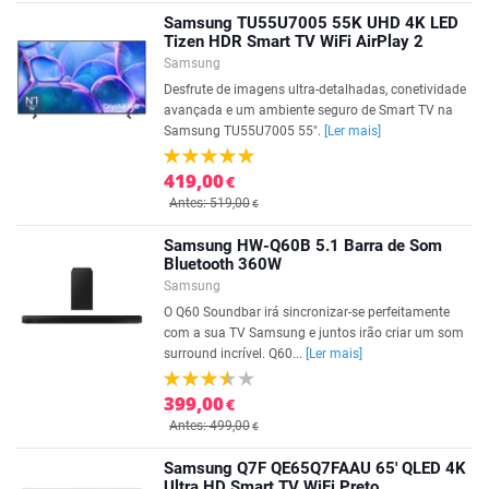
Samsung TU55U7005 55K UHD 4K LED
Tizen HDR Smart TV WiFi AirPlay 2
Samsung
Desfrute de imagens ultra-detalhadas, conetividade
avançada e um ambiente seguro de Smart TV na
Samsung TU55U7005 55".
[Ler mais]
419,00
€
Antes: 519,00
€
Samsung HW-Q60B 5.1 Barra de Som
Bluetooth 360W
Samsung
O Q60 Soundbar irá sincronizar-se perfeitamente
com a sua TV Samsung e juntos irão criar um som
surround incrível. Q60...
[Ler mais]
399,00
€
Antes: 499,00
€
Samsung Q7F QE65Q7FAAU 65' QLED 4K
Ultra HD Smart TV WiFi Preto