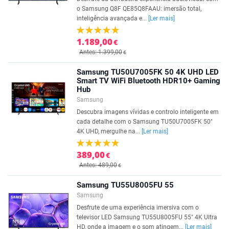
o Samsung Q8F QE85Q8FAAU: imersão total,
inteligência avançada e...
[Ler mais]
1.189,00
€
Antes: 1.399,00
€
Samsung TU50U7005FK 50 4K UHD LED
Smart TV WiFi Bluetooth HDR10+ Gaming
Hub
Samsung
Descubra imagens vívidas e controlo inteligente em
cada detalhe com o Samsung TU50U7005FK 50"
4K UHD, mergulhe na...
[Ler mais]
389,00
€
Antes: 489,00
€
Samsung TU55U8005FU 55
Samsung
Desfrute de uma experiência imersiva com o
televisor LED Samsung TU55U8005FU 55" 4K Ultra
HD, onde a imagem e o som atingem...
[Ler mais]