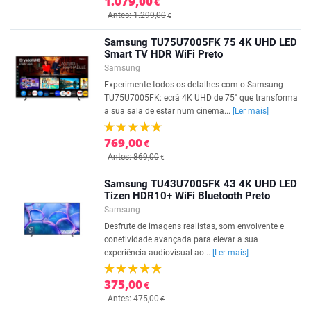
1.079,00
€
Antes: 1.299,00
€
Samsung TU75U7005FK 75 4K UHD LED
Smart TV HDR WiFi Preto
Samsung
Experimente todos os detalhes com o Samsung
TU75U7005FK: ecrã 4K UHD de 75" que transforma
a sua sala de estar num cinema...
[Ler mais]
769,00
€
Antes: 869,00
€
Samsung TU43U7005FK 43 4K UHD LED
Tizen HDR10+ WiFi Bluetooth Preto
Samsung
Desfrute de imagens realistas, som envolvente e
conetividade avançada para elevar a sua
experiência audiovisual ao...
[Ler mais]
375,00
€
Antes: 475,00
€