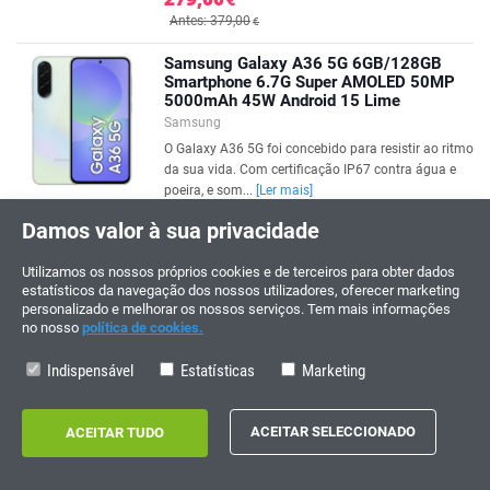
Antes: 379,00
€
Samsung Galaxy A36 5G 6GB/128GB
Smartphone 6.7G Super AMOLED 50MP
5000mAh 45W Android 15 Lime
Samsung
O Galaxy A36 5G foi concebido para resistir ao ritmo
da sua vida. Com certificação IP67 contra água e
poeira, e som...
[Ler mais]
Damos valor à sua privacidade
227,00
€
Antes: 327,00
€
Utilizamos os nossos próprios cookies e de terceiros para obter dados
estatísticos da navegação dos nossos utilizadores, oferecer marketing
Samsung Galaxy A36 5G 6GB/128GB
personalizado e melhorar os nossos serviços. Tem mais informações
Smartphone 6.7
no nosso
política de cookies.
Samsung
Indispensável
Estatísticas
Marketing
O Galaxy A36 5G foi concebido para resistir ao ritmo
da sua vida. Com certificação IP67 contra água e
poeira, e som...
[Ler mais]
249,00
€
Antes: 329,00
€