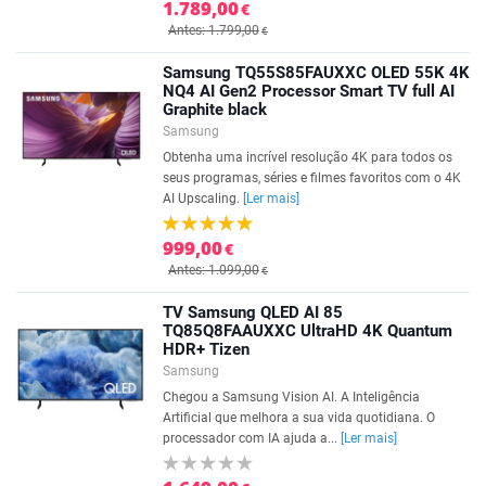
1.789,00
€
Antes: 1.799,00
€
Samsung TQ55S85FAUXXC OLED 55K 4K
NQ4 AI Gen2 Processor Smart TV full AI
Graphite black
Samsung
Obtenha uma incrível resolução 4K para todos os
seus programas, séries e filmes favoritos com o 4K
AI Upscaling.
[Ler mais]
999,00
€
Antes: 1.099,00
€
TV Samsung QLED AI 85
TQ85Q8FAAUXXC UltraHD 4K Quantum
HDR+ Tizen
Samsung
Chegou a Samsung Vision AI. A Inteligência
Artificial que melhora a sua vida quotidiana. O
processador com IA ajuda a...
[Ler mais]