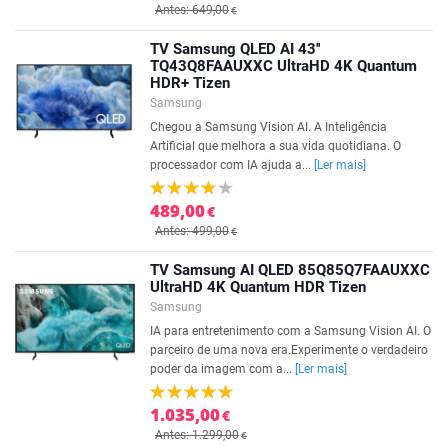
Antes: 649,00
€
TV Samsung QLED AI 43''
TQ43Q8FAAUXXC UltraHD 4K Quantum
HDR+ Tizen
Samsung
Chegou a Samsung Vision AI. A Inteligência
Artificial que melhora a sua vida quotidiana. O
processador com IA ajuda a...
[Ler mais]
489,00
€
Antes: 499,00
€
TV Samsung AI QLED 85Q85Q7FAAUXXC
UltraHD 4K Quantum HDR Tizen
Samsung
IA para entretenimento com a Samsung Vision AI. O
parceiro de uma nova era.Experimente o verdadeiro
poder da imagem com a...
[Ler mais]
1.035,00
€
Antes: 1.299,00
€