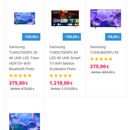
-100,00
-100,00
-94,00
€
€
€
Samsung
Samsung
Samsung
TU43U7005FK 43
TU85U7005FK 85
TU55U8005FU 55
4K UHD LED Tizen
LED 4K UHD Smart
HDR10+ WiFi
TV WiFi Motion
375,00
€
Bluetooth Preto
Xcelerator Preto
Antes: 469,00
€
375,00
1.219,00
€
€
Antes: 475,00
Antes: 1.319,00
€
€