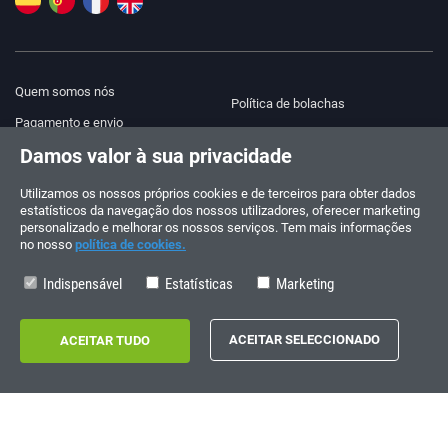
Quem somos nós
Política de bolachas
Pagamento e envio
Blog
Damos valor à sua privacidade
Aviso legal
Ajuda e contacto
Termos e Condições
Utilizamos os nossos próprios cookies e de terceiros para obter dados
estatísticos da navegação dos nossos utilizadores, oferecer marketing
Política de privacidade
personalizado e melhorar os nossos serviços. Tem mais informações
no nosso
política de cookies.
Siga-nos!
ENCOMENDAS E CONSULTAS
+34 910 600 459
Indispensável
Estatísticas
Marketing
+34 622 219 640
HORÁRIO DE VERÃO
Segunda a sexta-feira: 10:00 - 14:00
Copyright © 2026 - electrouno.es, propiedad de NoxSmart Trade, SLU - CIF: