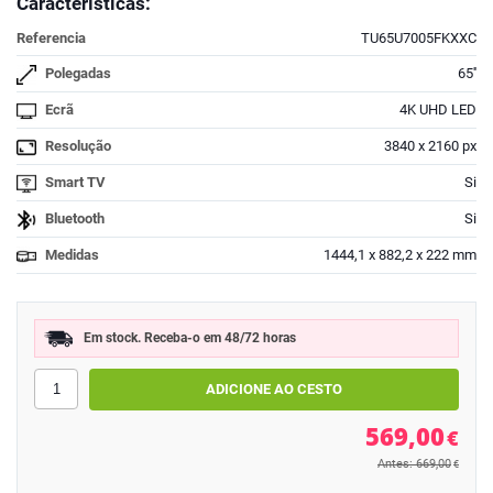
Características:
Referencia
TU65U7005FKXXC
Polegadas
65''
Ecrã
4K UHD LED
Resolução
3840 x 2160 px
Smart TV
Si
Bluetooth
Si
Medidas
1444,1 x 882,2 x 222 mm
Em stock. Receba-o em 48/72 horas
569,00
€
Antes: 669,00
€