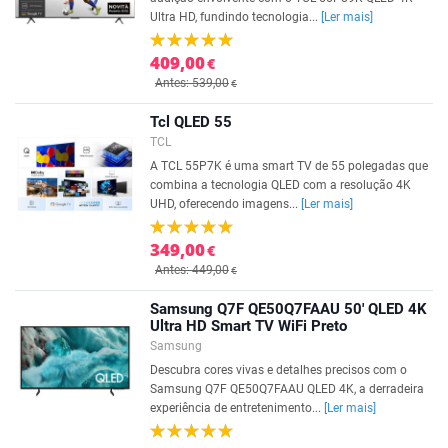
Ultra HD, fundindo tecnologia...
[Ler mais]
409,00
€
Antes: 539,00
€
Tcl QLED 55
TCL
A TCL 55P7K é uma smart TV de 55 polegadas que
combina a tecnologia QLED com a resolução 4K
UHD, oferecendo imagens...
[Ler mais]
349,00
€
Antes: 449,00
€
Samsung Q7F QE50Q7FAAU 50' QLED 4K
Ultra HD Smart TV WiFi Preto
Samsung
Descubra cores vivas e detalhes precisos com o
Samsung Q7F QE50Q7FAAU QLED 4K, a derradeira
experiência de entretenimento...
[Ler mais]