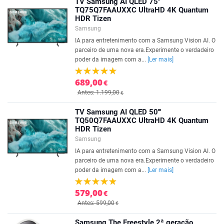
TV Samsung AI QLED 75''
TQ75Q7FAAUXXC UltraHD 4K Quantum
HDR Tizen
Samsung
IA para entretenimento com a Samsung Vision AI. O
parceiro de uma nova era.Experimente o verdadeiro
poder da imagem com a...
[Ler mais]
689,00
€
Antes: 1.199,00
€
TV Samsung AI QLED 50'''
TQ50Q7FAAUXXC UltraHD 4K Quantum
HDR Tizen
Samsung
IA para entretenimento com a Samsung Vision AI. O
parceiro de uma nova era.Experimente o verdadeiro
poder da imagem com a...
[Ler mais]
579,00
€
Antes: 599,00
€
Samsung The Freestyle 2ª geração