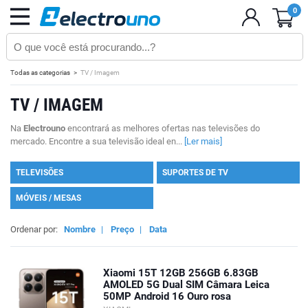
0
Todas as categorias
TV / Imagem
TV / IMAGEM
Na
Electrouno
encontrará as melhores ofertas nas televisões do
mercado. Encontre a sua televisão ideal en...
[Ler mais]
TELEVISÕES
SUPORTES DE TV
MÓVEIS / MESAS
Ordenar por:
Nombre
|
Preço
|
Data
Xiaomi 15T 12GB 256GB 6.83GB
AMOLED 5G Dual SIM Câmara Leica
50MP Android 16 Ouro rosa