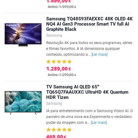
1.499,00
€
Antes: 1.999,00
€
Samsung TQ48S93FAEXXC 48K OLED 4K
NQ4 AI Gen3 Processor Smart TV full AI
Graphite Black
Samsung
Resolução 4K para todos os seus programas, séries
e filmes favoritos. A IA dimensiona qualquer
conteúdo, optimizando a...
[Ler mais]
1.289,00
€
Antes: 1.299,00
€
TV Samsung AI QLED 65'''
TQ65Q7FAAUXXC UltraHD 4K Quantum
HDR Tizen
Samsung
IA para entretenimento com a Samsung Vision AI. O
parceiro de uma nova era.Experimente o verdadeiro
poder da imagem com a...
[Ler mais]
469,00
€