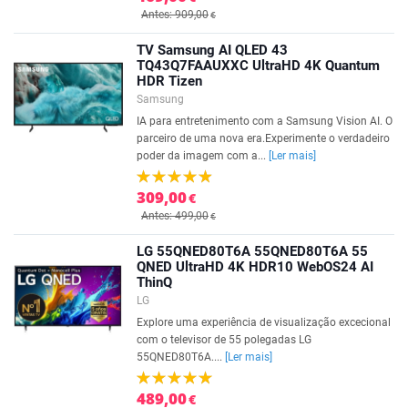
Antes: 909,00
€
TV Samsung AI QLED 43
TQ43Q7FAAUXXC UltraHD 4K Quantum
HDR Tizen
Samsung
IA para entretenimento com a Samsung Vision AI. O
parceiro de uma nova era.Experimente o verdadeiro
poder da imagem com a...
[Ler mais]
309,00
€
Antes: 499,00
€
LG 55QNED80T6A 55QNED80T6A 55
QNED UltraHD 4K HDR10 WebOS24 AI
ThinQ
LG
Explore uma experiência de visualização excecional
com o televisor de 55 polegadas LG
55QNED80T6A....
[Ler mais]
489,00
€