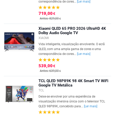
correspondência de cores...
[Ler mais]
719,00
€
Antes: 829,00
€
Xiaomi QLED 65 PRO 2026 UltraHD 4K
Dolby Audio Google TV
XIAOMI
Vida inteligente, visualização envolvente. O ecrã
QLED, com uma ampla gama de cores e uma
correspondência de cores...
[Ler mais]
539,00
€
Antes: 639,00
€
TCL QLED 98P89K 98 4K Smart TV WiFi
Google TV Metálica
TCL
Deixe-se envolver por uma experiência de
visualização imersiva única com o televisor TCL
QLED 98P89K, concebido para...
[Ler mais]