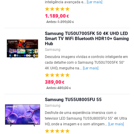
inteligência avançada e...
[Ler mais]
1.189,00
€
Antes: 1.399,00
€
Samsung TU50U7005FK 50 4K UHD LED
Smart TV WiFi Bluetooth HDR10+ Gaming
Hub
Samsung
Descubra imagens vívidas e controlo inteligente em
cada detalhe com o Samsung TU50U7005FK 50"
4K UHD, mergulhe na...
[Ler mais]
389,00
€
Antes: 489,00
€
Samsung TU55U8005FU 55
Samsung
Desfrute de uma experiência imersiva com o
televisor LED Samsung TU55U8005FU 55" 4K Ultra
HD, onde a imagem e o som atingem...
[Ler mais]