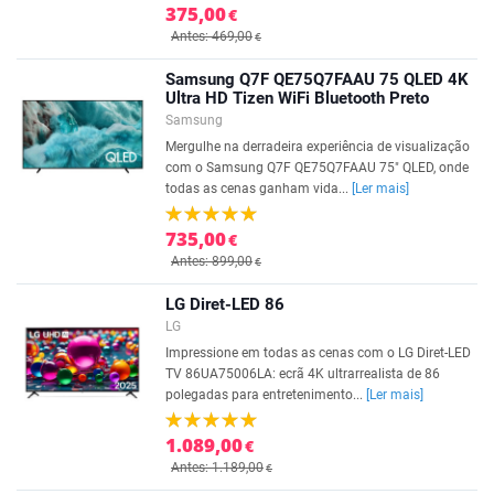
375,00
€
Antes: 469,00
€
Samsung Q7F QE75Q7FAAU 75 QLED 4K
Ultra HD Tizen WiFi Bluetooth Preto
Samsung
Mergulhe na derradeira experiência de visualização
com o Samsung Q7F QE75Q7FAAU 75" QLED, onde
todas as cenas ganham vida...
[Ler mais]
735,00
€
Antes: 899,00
€
LG Diret-LED 86
LG
Impressione em todas as cenas com o LG Diret-LED
TV 86UA75006LA: ecrã 4K ultrarrealista de 86
polegadas para entretenimento...
[Ler mais]
1.089,00
€
Antes: 1.189,00
€