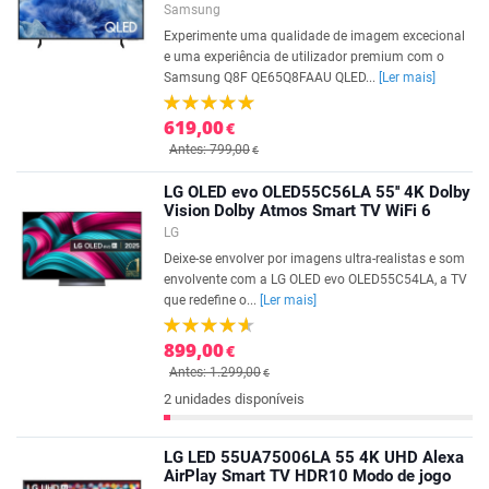
Samsung
Experimente uma qualidade de imagem excecional
e uma experiência de utilizador premium com o
Samsung Q8F QE65Q8FAAU QLED...
[Ler mais]
619,00
€
Antes: 799,00
€
LG OLED evo OLED55C56LA 55'' 4K Dolby
Vision Dolby Atmos Smart TV WiFi 6
LG
Deixe-se envolver por imagens ultra-realistas e som
envolvente com a LG OLED evo OLED55C54LA, a TV
que redefine o...
[Ler mais]
899,00
€
Antes: 1.299,00
€
2 unidades disponíveis
LG LED 55UA75006LA 55 4K UHD Alexa
AirPlay Smart TV HDR10 Modo de jogo