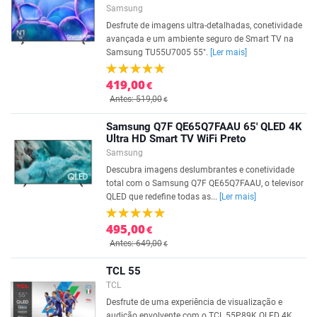
Samsung
Desfrute de imagens ultra-detalhadas, conetividade
avançada e um ambiente seguro de Smart TV na
Samsung TU55U7005 55".
[Ler mais]
419,00
€
Antes: 519,00
€
Samsung Q7F QE65Q7FAAU 65' QLED 4K
Ultra HD Smart TV WiFi Preto
Samsung
Descubra imagens deslumbrantes e conetividade
total com o Samsung Q7F QE65Q7FAAU, o televisor
QLED que redefine todas as...
[Ler mais]
495,00
€
Antes: 649,00
€
TCL 55
TCL
Desfrute de uma experiência de visualização e
audição envolvente com o TCL 55P89K QLED 4K