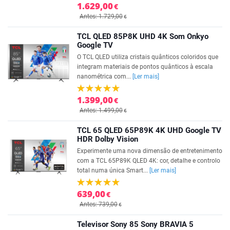
1.629,00
€
Antes: 1.729,00
€
TCL QLED 85P8K UHD 4K Som Onkyo
Google TV
O TCL QLED utiliza cristais quânticos coloridos que
integram materiais de pontos quânticos à escala
nanométrica com...
[Ler mais]
1.399,00
€
Antes: 1.499,00
€
TCL 65 QLED 65P89K 4K UHD Google TV
HDR Dolby Vision
Experimente uma nova dimensão de entretenimento
com a TCL 65P89K QLED 4K: cor, detalhe e controlo
total numa única Smart...
[Ler mais]
639,00
€
Antes: 739,00
€
Televisor Sony 85 Sony BRAVIA 5