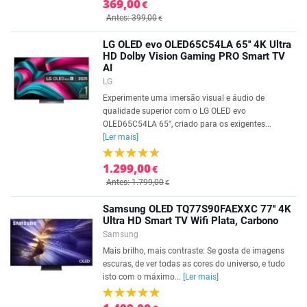
369,00
€
Antes: 399,00
€
LG OLED evo OLED65C54LA 65'' 4K Ultra
HD Dolby Vision Gaming PRO Smart TV
AI
LG
Experimente uma imersão visual e áudio de
qualidade superior com o LG OLED evo
OLED65C54LA 65", criado para os exigentes...
[Ler mais]
1.299,00
€
Antes: 1.799,00
€
Samsung OLED TQ77S90FAEXXC 77'' 4K
Ultra HD Smart TV Wifi Plata, Carbono
Samsung
Mais brilho, mais contraste: Se gosta de imagens
escuras, de ver todas as cores do universo, e tudo
isto com o máximo...
[Ler mais]