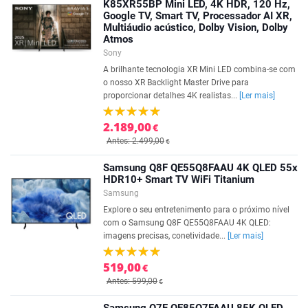
K85XR55BP Mini LED, 4K HDR, 120 Hz,
Google TV, Smart TV, Processador AI XR,
Multiáudio acústico, Dolby Vision, Dolby
Atmos
Sony
A brilhante tecnologia XR Mini LED combina-se com
o nosso XR Backlight Master Drive para
proporcionar detalhes 4K realistas...
[Ler mais]
2.189,00
€
Antes: 2.499,00
€
Samsung Q8F QE55Q8FAAU 4K QLED 55x
HDR10+ Smart TV WiFi Titanium
Samsung
Explore o seu entretenimento para o próximo nível
com o Samsung Q8F QE55Q8FAAU 4K QLED:
imagens precisas, conetividade...
[Ler mais]
519,00
€
Antes: 599,00
€