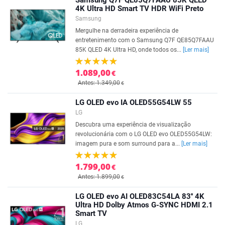
Samsung Q7F QE85Q7FAAU 85K QLED
4K Ultra HD Smart TV HDR WiFi Preto
Samsung
Mergulhe na derradeira experiência de
entretenimento com o Samsung Q7F QE85Q7FAAU
85K QLED 4K Ultra HD, onde todos os...
[Ler mais]
1.089,00
€
Antes: 1.349,00
€
LG OLED evo IA OLED55G54LW 55
LG
Descubra uma experiência de visualização
revolucionária com o LG OLED evo OLED55G54LW:
imagem pura e som surround para a...
[Ler mais]
1.799,00
€
Antes: 1.899,00
€
LG OLED evo AI OLED83C54LA 83'' 4K
Ultra HD Dolby Atmos G-SYNC HDMI 2.1
Smart TV
LG