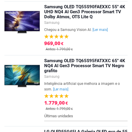
Samsung OLED TQ55S90FAEXXC 55'' 4K
UHD NQ4 AI Gen3 Processor Smart TV
Dolby Atmos, OTS Lite Q
Samsung
Chegou a Samsung Vision AI.
[Ler mais]
969,00
€
Antes: 1.799,00
€
Samsung OLED TQ65S95FATXXC 65'' 4K
NQ4 AI Gen3 Processor Smart TV Negro
grafito
Samsung
Inteligência artificial que melhora a imagem e o
som.
[Ler mais]
1.779,00
€
Antes: 1.799,00
€
Últimas unidades
LG OLED55G45LA Galeria OLED evo de 55