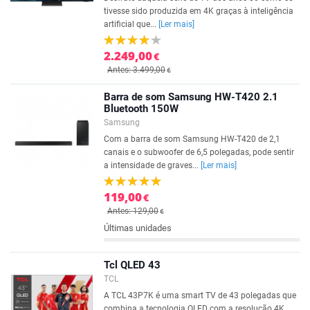
tivesse sido produzida em 4K graças à inteligência
artificial que...
[Ler mais]
2.249,00
€
Antes: 3.499,00
€
Barra de som Samsung HW-T420 2.1
Bluetooth 150W
Samsung
Com a barra de som Samsung HW-T420 de 2,1
canais e o subwoofer de 6,5 polegadas, pode sentir
a intensidade de graves...
[Ler mais]
119,00
€
Antes: 129,00
€
Últimas unidades
Tcl QLED 43
TCL
A TCL 43P7K é uma smart TV de 43 polegadas que
combina a tecnologia QLED com a resolução 4K