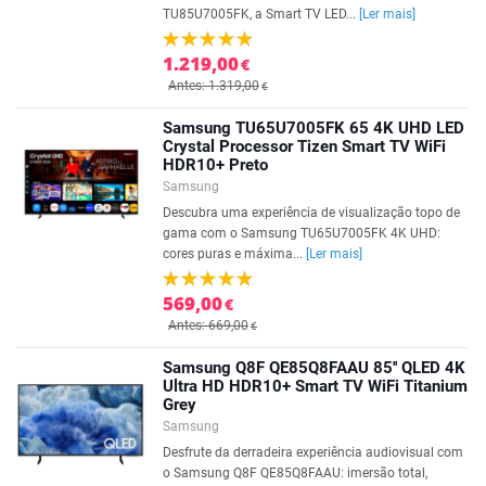
TU85U7005FK, a Smart TV LED...
[Ler mais]
1.219,00
€
Antes: 1.319,00
€
Samsung TU65U7005FK 65 4K UHD LED
Crystal Processor Tizen Smart TV WiFi
HDR10+ Preto
Samsung
Descubra uma experiência de visualização topo de
gama com o Samsung TU65U7005FK 4K UHD:
cores puras e máxima...
[Ler mais]
569,00
€
Antes: 669,00
€
Samsung Q8F QE85Q8FAAU 85'' QLED 4K
Ultra HD HDR10+ Smart TV WiFi Titanium
Grey
Samsung
Desfrute da derradeira experiência audiovisual com
o Samsung Q8F QE85Q8FAAU: imersão total,