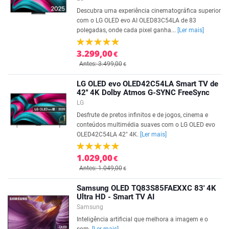
Descubra uma experiência cinematográfica superior
com o LG OLED evo AI OLED83C54LA de 83
polegadas, onde cada pixel ganha...
[Ler mais]
3.299,00
€
Antes: 3.499,00
€
LG OLED evo OLED42C54LA Smart TV de
42'' 4K Dolby Atmos G-SYNC FreeSync
LG
Desfrute de pretos infinitos e de jogos, cinema e
conteúdos multimédia suaves com o LG OLED evo
OLED42C54LA 42" 4K.
[Ler mais]
1.029,00
€
Antes: 1.049,00
€
Samsung OLED TQ83S85FAEXXC 83' 4K
Ultra HD - Smart TV AI
Samsung
Inteligência artificial que melhora a imagem e o