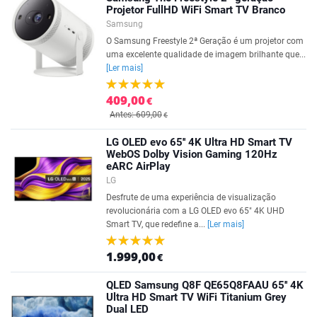
Projetor FullHD WiFi Smart TV Branco
Samsung
O Samsung Freestyle 2ª Geração é um projetor com
uma excelente qualidade de imagem brilhante que...
[Ler mais]
409,00
€
Antes: 609,00
€
LG OLED evo 65'' 4K Ultra HD Smart TV
WebOS Dolby Vision Gaming 120Hz
eARC AirPlay
LG
Desfrute de uma experiência de visualização
revolucionária com a LG OLED evo 65" 4K UHD
Smart TV, que redefine a...
[Ler mais]
1.999,00
€
QLED Samsung Q8F QE65Q8FAAU 65'' 4K
Ultra HD Smart TV WiFi Titanium Grey
Dual LED