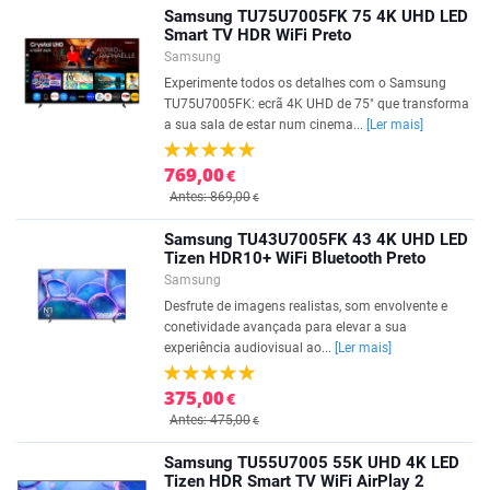
Samsung TU75U7005FK 75 4K UHD LED
Smart TV HDR WiFi Preto
Samsung
Experimente todos os detalhes com o Samsung
TU75U7005FK: ecrã 4K UHD de 75" que transforma
a sua sala de estar num cinema...
[Ler mais]
769,00
€
Antes: 869,00
€
Samsung TU43U7005FK 43 4K UHD LED
Tizen HDR10+ WiFi Bluetooth Preto
Samsung
Desfrute de imagens realistas, som envolvente e
conetividade avançada para elevar a sua
experiência audiovisual ao...
[Ler mais]
375,00
€
Antes: 475,00
€
Samsung TU55U7005 55K UHD 4K LED
Tizen HDR Smart TV WiFi AirPlay 2