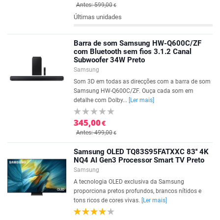
Antes: 599,00
€
Últimas unidades
Barra de som Samsung HW-Q600C/ZF
com Bluetooth sem fios 3.1.2 Canal
Subwoofer 34W Preto
Samsung
Som 3D em todas as direcções com a barra de som
Samsung HW-Q600C/ZF. Ouça cada som em
detalhe com Dolby...
[Ler mais]
345,00
€
Antes: 499,00
€
Samsung OLED TQ83S95FATXXC 83'' 4K
NQ4 AI Gen3 Processor Smart TV Preto
Samsung
A tecnologia OLED exclusiva da Samsung
proporciona pretos profundos, brancos nítidos e
tons ricos de cores vivas.
[Ler mais]