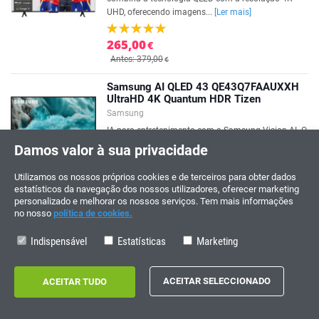
UHD, oferecendo imagens...
[Ler mais]
265,00
€
Antes: 379,00
€
Samsung AI QLED 43 QE43Q7FAAUXXH
UltraHD 4K Quantum HDR Tizen
Samsung
IA para entretenimento com a Samsung Vision AI. O
parceiro de uma nova era.Experimente o verdadeiro
Damos valor à sua privacidade
poder da imagem com a...
[Ler mais]
Utilizamos os nossos próprios cookies e de terceiros para obter dados
285,00
estatísticos da navegação dos nossos utilizadores, oferecer marketing
€
personalizado e melhorar os nossos serviços. Tem mais informações
Antes: 499,00
€
no nosso
política de cookies.
TV Samsung AI QLED 55'''
Indispensável
Estatísticas
Marketing
TQ55Q7FAAUXXC UltraHD 4K Quantum
HDR Tizen
Samsung
IA para entretenimento com a Samsung Vision AI. O
parceiro de uma nova era.Experimente o verdadeiro
poder da imagem com a...
[Ler mais]