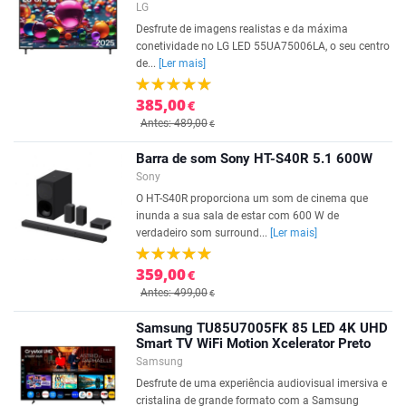
LG
Desfrute de imagens realistas e da máxima
conetividade no LG LED 55UA75006LA, o seu centro
de...
[Ler mais]
385,00
€
Antes: 489,00
€
Barra de som Sony HT-S40R 5.1 600W
Sony
O HT-S40R proporciona um som de cinema que
inunda a sua sala de estar com 600 W de
verdadeiro som surround...
[Ler mais]
359,00
€
Antes: 499,00
€
Samsung TU85U7005FK 85 LED 4K UHD
Smart TV WiFi Motion Xcelerator Preto
Samsung
Desfrute de uma experiência audiovisual imersiva e
cristalina de grande formato com a Samsung