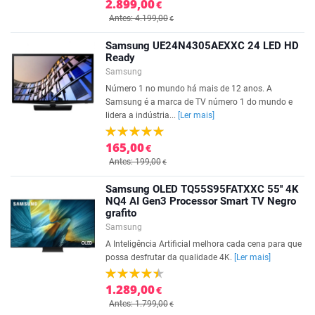
2.899,00
€
Antes: 4.199,00
€
Samsung UE24N4305AEXXC 24 LED HD
Ready
Samsung
Número 1 no mundo há mais de 12 anos. A
Samsung é a marca de TV número 1 do mundo e
lidera a indústria...
[Ler mais]
165,00
€
Antes: 199,00
€
Samsung OLED TQ55S95FATXXC 55'' 4K
NQ4 AI Gen3 Processor Smart TV Negro
grafito
Samsung
A Inteligência Artificial melhora cada cena para que
possa desfrutar da qualidade 4K.
[Ler mais]
1.289,00
€
Antes: 1.799,00
€