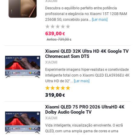
XIAOMI
Descubra o equilíbrio perfeito entre potência
profissional e elegância no Xiaomi 15T 12GB RAM
256GB 5G, concebido para...
[Ler mais]
639,00
€
Antes: 739,00
€
Xiaomi QLED 32K Ultra HD 4K Google TV
Chromecast Som DTS
XIAOMI
Experimente imagens hiper-realistas e conetividade
inteligente total com o Xiaomi QLED ELA5936EU 4K
Ultra HD de 32"...
[Ler mais]
319,00
€
Xiaomi QLED 75 PRO 2026 UltraHD 4K
Dolby Audio Google TV
XIAOMI
Vida inteligente, visualização envolvente. O ecrã
QLED, com uma ampla gama de cores e uma