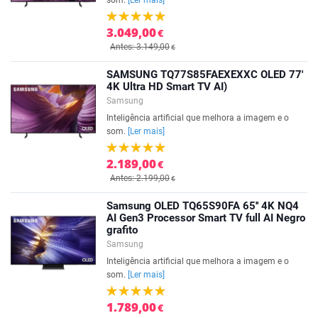
som.
[Ler mais]
3.049,00
€
Antes: 3.149,00
€
SAMSUNG TQ77S85FAEXEXXC OLED 77'
4K Ultra HD Smart TV AI)
Samsung
Inteligência artificial que melhora a imagem e o
som.
[Ler mais]
2.189,00
€
Antes: 2.199,00
€
Samsung OLED TQ65S90FA 65'' 4K NQ4
AI Gen3 Processor Smart TV full AI Negro
grafito
Samsung
Inteligência artificial que melhora a imagem e o
som.
[Ler mais]
1.789,00
€