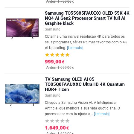
Antes: 1.799,00
€
Samsung TQ55S85FAUXXC OLED 55K 4K
NQ4 AI Gen2 Processor Smart TV full AI
Graphite black
Samsung
Obtenha uma incrível resolução 4K para todos os
seus programas, séries e filmes favoritos com o 4K
AI Upscaling.
[Ler mais]
999,00
€
Antes: 1.099,00
€
TV Samsung QLED AI 85
TQ85Q8FAAUXXC UltraHD 4K Quantum
HDR+ Tizen
Samsung
Chegou a Samsung Vision AI. A Inteligência
Artificial que melhora a sua vida quotidiana. O
processador com IA ajuda a...
[Ler mais]
1.649,00
€
Antes: 1.699,00
€