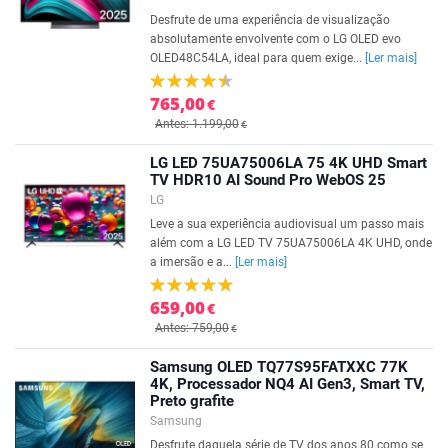
Desfrute de uma experiência de visualização
absolutamente envolvente com o LG OLED evo
OLED48C54LA, ideal para quem exige...
[Ler mais]
765,00
€
Antes: 1.199,00
€
LG LED 75UA75006LA 75 4K UHD Smart
TV HDR10 AI Sound Pro WebOS 25
LG
Leve a sua experiência audiovisual um passo mais
além com a LG LED TV 75UA75006LA 4K UHD, onde
a imersão e a...
[Ler mais]
659,00
€
Antes: 759,00
€
Samsung OLED TQ77S95FATXXC 77K
4K, Processador NQ4 AI Gen3, Smart TV,
Preto grafite
Samsung
Desfrute daquela série de TV dos anos 80 como se