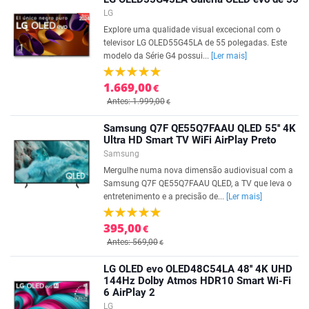
LG
Explore uma qualidade visual excecional com o
televisor LG OLED55G45LA de 55 polegadas. Este
modelo da Série G4 possui...
[Ler mais]
1.669,00
€
Antes: 1.999,00
€
Samsung Q7F QE55Q7FAAU QLED 55'' 4K
Ultra HD Smart TV WiFi AirPlay Preto
Samsung
Mergulhe numa nova dimensão audiovisual com a
Samsung Q7F QE55Q7FAAU QLED, a TV que leva o
entretenimento e a precisão de...
[Ler mais]
395,00
€
Antes: 569,00
€
LG OLED evo OLED48C54LA 48'' 4K UHD
144Hz Dolby Atmos HDR10 Smart Wi-Fi
6 AirPlay 2
LG