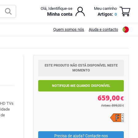
Olá, Identifique-se
Meu carrinho
Minha conta
Artigos:
0
Quem somos nós
Ajuda e contacto
ESTE PRODUTO NÃO ESTÁ DISPONÍVEL NESTE
MOMENTO
NOTIFIQUE-ME QUANDO DISPONÍVEL
659,00
€
 UHD TVs
Antes: 899,00
€
lidade
 de
Precisa de ajuda? Contacte-nos