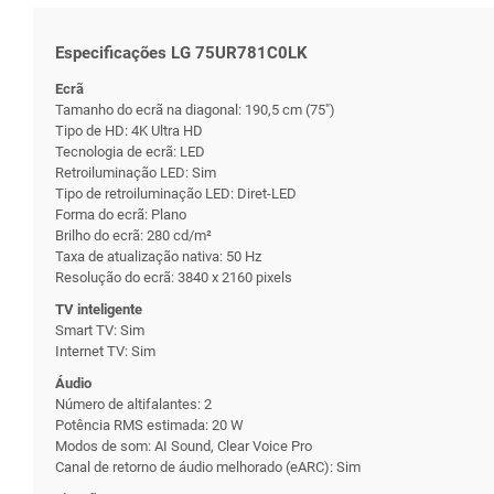
Especificações LG 75UR781C0LK
Ecrã
Tamanho do ecrã na diagonal: 190,5 cm (75")
Tipo de HD: 4K Ultra HD
Tecnologia de ecrã: LED
Retroiluminação LED: Sim
Tipo de retroiluminação LED: Diret-LED
Forma do ecrã: Plano
Brilho do ecrã: 280 cd/m²
Taxa de atualização nativa: 50 Hz
Resolução do ecrã: 3840 x 2160 pixels
TV inteligente
Smart TV: Sim
Internet TV: Sim
Áudio
Número de altifalantes: 2
Potência RMS estimada: 20 W
Modos de som: AI Sound, Clear Voice Pro
Canal de retorno de áudio melhorado (eARC): Sim