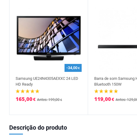
-34,00
€
Samsung UE24N4305AEXXC 24 LED
Barra de som Samsung 
HD Ready
Bluetooth 150W
165,00
119,00
€
€
Antes: 199,00
Antes: 129,0
€
Descrição do produto