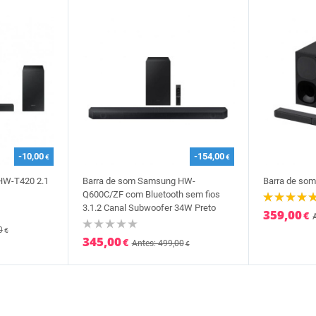
-10,00
-154,00
€
€
HW-T420 2.1
Barra de som Samsung HW-
Barra de so
Q600C/ZF com Bluetooth sem fios
3.1.2 Canal Subwoofer 34W Preto
359,00
€
0
€
345,00
€
Antes: 499,00
€