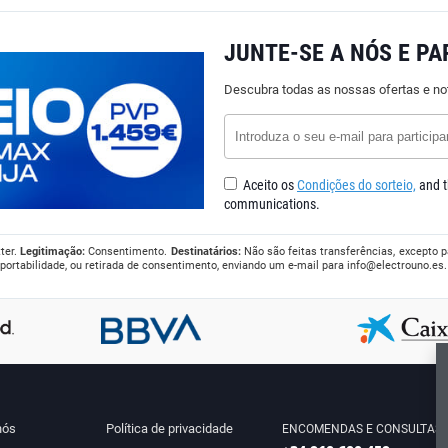
JUNTE-SE A NÓS E PA
Descubra todas as nossas ofertas e no
Aceito os
Condições do sorteio,
and t
communications.
ter.
Legitimação:
Consentimento.
Destinatários:
Não são feitas transferências, excepto p
, portabilidade, ou retirada de consentimento, enviando um e-mail para
info@electrouno.es
nós
Política de privacidade
ENCOMENDAS E CONSULTAS