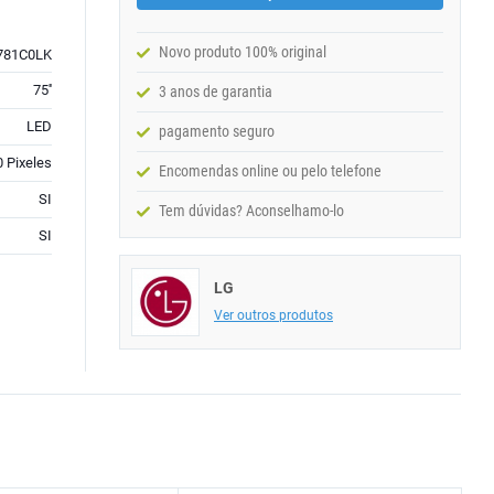
Novo produto 100% original
781C0LK
75''
3 anos de garantia
LED
pagamento seguro
 Pixeles
Encomendas online ou pelo telefone
SI
Tem dúvidas? Aconselhamo-lo
SI
LG
Ver outros produtos