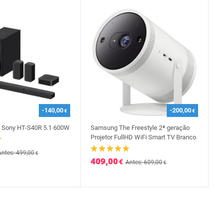
-140,00
-200,00
€
€
m Sony HT-S40R 5.1 600W
Samsung The Freestyle 2ª geração
Projetor FullHD WiFi Smart TV Branco
Antes: 499,00
€
409,00
€
Antes: 609,00
€