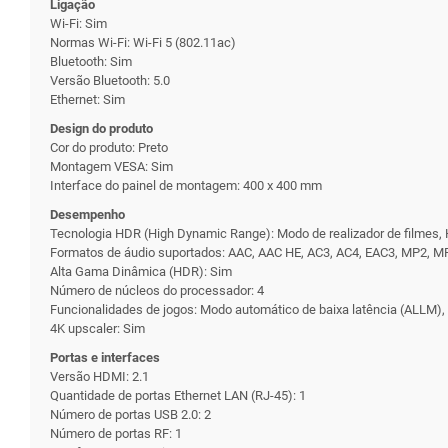
Ligação
Wi-Fi: Sim
Normas Wi-Fi: Wi-Fi 5 (802.11ac)
Bluetooth: Sim
Versão Bluetooth: 5.0
Ethernet: Sim
Design do produto
Cor do produto: Preto
Montagem VESA: Sim
Interface do painel de montagem: 400 x 400 mm
Desempenho
Tecnologia HDR (High Dynamic Range): Modo de realizador de filmes
Formatos de áudio suportados: AAC, AAC HE, AC3, AC4, EAC3, MP2,
Alta Gama Dinâmica (HDR): Sim
Número de núcleos do processador: 4
Funcionalidades de jogos: Modo automático de baixa latência (ALLM), 
4K upscaler: Sim
Portas e interfaces
Versão HDMI: 2.1
Quantidade de portas Ethernet LAN (RJ-45): 1
Número de portas USB 2.0: 2
Número de portas RF: 1