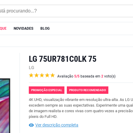
AQUE
NOVIDADES
BLOG
LG 75UR781C0LK 75
LG
Avaliação
5
/5
baseada em
2
voto(s)
PROMOÇÃO ESPECIAL
PRODUTO RECOMENDADO
4K UHD, visualização vibrante em resolução ultra-alta. As LG
excedem sempre as suas expectativas. Experimente uma qua
de imagem realista e cores vivas com quatro vezes a precisão
píxeis do Full HD.
Ver descrição completa