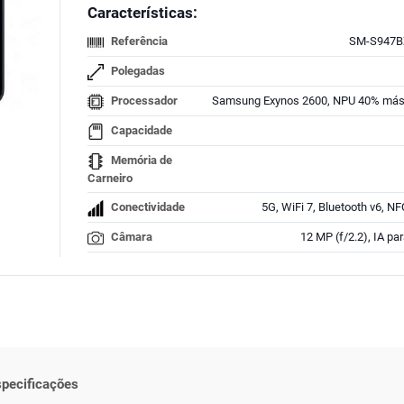
Características:
Referência
SM-S947
Polegadas
Processador
Samsung Exynos 2600, NPU 40% más
Capacidade
Memória de
Carneiro
Conectividade
5G, WiFi 7, Bluetooth v6, N
Câmara
12 MP (f/2.2), IA par
pecificações