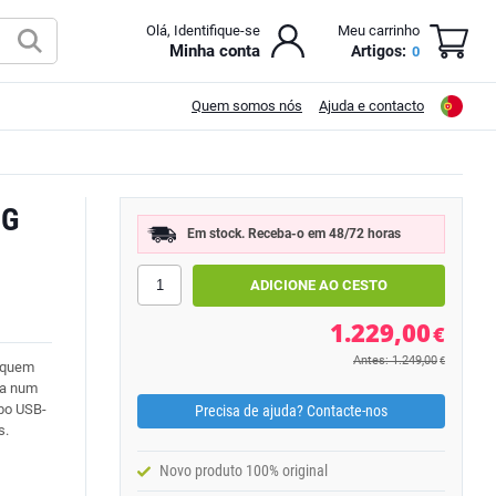
Olá, Identifique-se
Meu carrinho
Minha conta
Artigos:
0
Quem somos nós
Ajuda e contacto
5G
Em stock. Receba-o em 48/72 horas
1.229,00
€
Antes: 1.249,00
€
a quem
ia num
abo USB-
Precisa de ajuda? Contacte-nos
s.
Novo produto 100% original