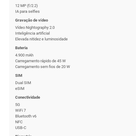
12 MP (f/2.2)
IA para selfies
Gravação de vídeo
Vídeo Nightography 2.0
Inteligência artificial
Elevada nitidez e luminosidade
Bateria
4.900 mAh
Carregamento rápido de 45 W
Carregamento sem fios de 20 W
SIM
Dual SIM
eSIM
Conectividade
5G
WiFi 7
Bluetooth v6
NFC
USB-C