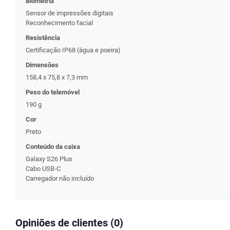
Biometria
Sensor de impressões digitais
Reconhecimento facial
Resistência
Certificação IP68 (água e poeira)
Dimensões
158,4 x 75,8 x 7,3 mm
Peso do telemóvel
190 g
Cor
Preto
Conteúdo da caixa
Galaxy S26 Plus
Cabo USB-C
Carregador não incluído
Opiniões de clientes (0)