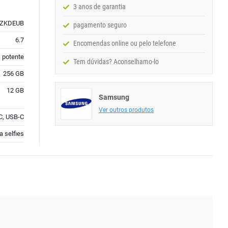
3 anos de garantia
BZKDEUB
pagamento seguro
6.7
Encomendas online ou pelo telefone
 potente
Tem dúvidas? Aconselhamo-lo
256 GB
12 GB
Samsung
Ver outros produtos
FC, USB-C
a selfies