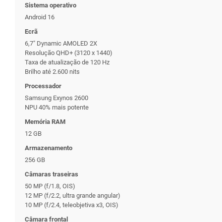
Sistema operativo
Android 16
Ecrã
6,7" Dynamic AMOLED 2X
Resolução QHD+ (3120 x 1440)
Taxa de atualização de 120 Hz
Brilho até 2.600 nits
Processador
Samsung Exynos 2600
NPU 40% mais potente
Memória RAM
12 GB
Armazenamento
256 GB
Câmaras traseiras
50 MP (f/1.8, OIS)
12 MP (f/2.2, ultra grande angular)
10 MP (f/2.4, teleobjetiva x3, OIS)
Câmara frontal