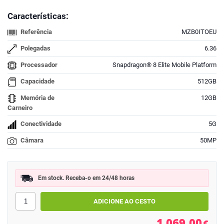
Características:
Referência
MZB0ITOEU
Polegadas
6.36
Processador
Snapdragon® 8 Elite Mobile Platform
Capacidade
512GB
Memória de
12GB
Carneiro
Conectividade
5G
Câmara
50MP
Em stock. Receba-o em 24/48 horas
1.069,00
€