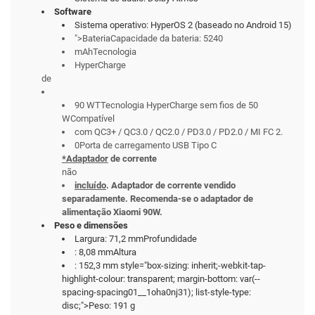
Software
Sistema operativo: HyperOS 2 (baseado no Android 15)
">BateriaCapacidade da bateria: 5240
mAhTecnologia
HyperCharge
de
90 WTTecnologia HyperCharge sem fios de 50
WCompatível
com QC3+ / QC3.0 / QC2.0 / PD3.0 / PD2.0 / MI FC 2.
0Porta de carregamento USB Tipo C
*Adaptador
de corrente
não
incluído
. Adaptador de corrente vendido
separadamente. Recomenda-se o adaptador de
alimentação Xiaomi 90W.
Peso e dimensões
Largura: 71,2 mmProfundidade
: 8,08 mmAltura
: 152,3 mm
style="box-sizing: inherit;-webkit-tap-
highlight-colour: transparent; margin-bottom: var(--
spacing-spacing01__1oha0nj31); list-style-type:
disc;">Peso: 191 g