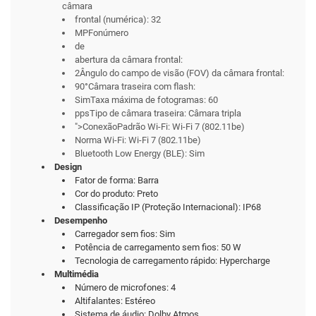
câmara
frontal (numérica): 32
MPFonúmero
de
abertura da câmara frontal:
2Ângulo do campo de visão (FOV) da câmara frontal:
90°Câmara traseira com flash:
SimTaxa máxima de fotogramas: 60
ppsTipo de câmara traseira: Câmara tripla
">ConexãoPadrão Wi-Fi: Wi-Fi 7 (802.11be)
Norma Wi-Fi: Wi-Fi 7 (802.11be)
Bluetooth Low Energy (BLE): Sim
Design
Fator de forma: Barra
Cor do produto: Preto
Classificação IP (Proteção Internacional): IP68
Desempenho
Carregador sem fios: Sim
Potência de carregamento sem fios: 50 W
Tecnologia de carregamento rápido: Hypercharge
Multimédia
Número de microfones: 4
Altifalantes: Estéreo
Sistema de áudio: Dolby Atmos