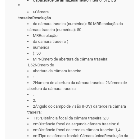
Capacidade de armazenamento interno: 512 GB
"
>Câmara
traseiraResolução
da câmara traseira (numérica): 50 MRResolução da
câmara traseira (numérica): 50
MRResolução
da câmara traseira (
numérica
): 50
MPNúmero de abertura da câmara traseira:
1,62Número de
abertura da câmara traseira
:
2Número de abertura da câmara traseira: 2Número de
abertura da câmara traseira
:
2.
2Ângulo do campo de visão (FOV) da terceira câmara
traseira:
115°Distância focal da câmara traseira: 2,3
cmDistância focal da segunda câmara traseira: 6
cmDistância focal da terceira câmara traseira: 1,4
cmTipo de câmara frontal: Câmara únicaResolução da