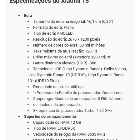
Especificações do Xiaomi 15
Ecrã
Tamanho do ecrã na diagonal: 16,1 cm (6,36")
Formato do ecrã: Plano
Tipo de ecrã: AMOLED
Resolução do ecrã: 2670 x 1200 pixels
Número de cores do ecrã: 68 mil milhões
Taxa máxima de atualização: 120 Hz
Brilho máximo do ecrã (exterior): 3200 cd/m²
Gama dinâmica elevada (HDR): Sim
Tecnologia HDR (High Dynamic Range): Dolby Vision,
High Dynamic Range 10 (HDR10), High Dynamic Range
10+ (HDR10 Plus)
Densidade de pixels: 460 dpi
">ProcessadorFamília do processador: Qualcomm
SnapdragonModelo do processador: 8 EliteNúmero
de núcleos do processador:
8Frequência do processador Turbo: 4,32 GHz
Suportes de armazenamento
Capacidade da RAM: 12 GB
Tipo de RAM: LPDDR5X
Velocidade do relógio da RAM: 8533 MHz