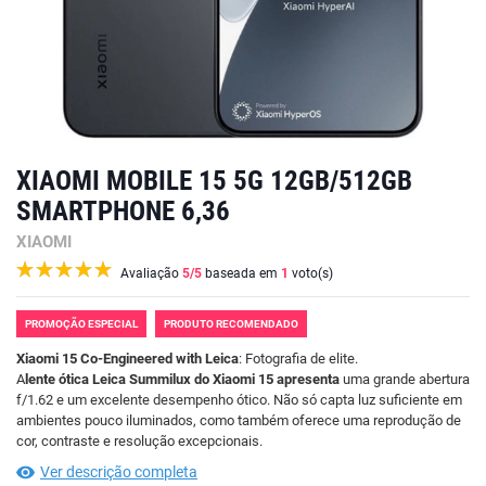
XIAOMI MOBILE 15 5G 12GB/512GB
SMARTPHONE 6,36
XIAOMI
Avaliação
5
/5
baseada em
1
voto(s)
PROMOÇÃO ESPECIAL
PRODUTO RECOMENDADO
Xiaomi 15 Co-Engineered with Leica
: Fotografia de elite.
A
lente ótica Leica Summilux
do
Xiaomi 15
apresenta
uma grande abertura
f/1.62 e um excelente desempenho ótico. Não só capta luz suficiente em
ambientes pouco iluminados, como também oferece uma reprodução de
cor, contraste e resolução excepcionais.
Ver descrição completa