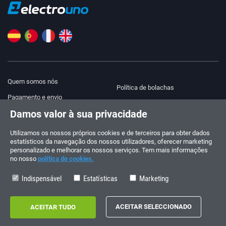
Quem somos nós
Política de bolachas
Pagamento e envio
Blog
Damos valor à sua privacidade
Aviso legal
Ajuda e contacto
Termos e Condições
Utilizamos os nossos próprios cookies e de terceiros para obter dados
estatísticos da navegação dos nossos utilizadores, oferecer marketing
Política de privacidade
personalizado e melhorar os nossos serviços. Tem mais informações
no nosso
política de cookies.
Siga-nos!
ENCOMENDAS E CONSULTAS
+34 910 600 459
Indispensável
Estatísticas
Marketing
+34 622 219 640
HORÁRIO DE VERÃO
Segunda a sexta-feira: 10:00 - 14:00