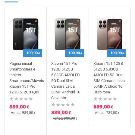
-100,00
-100,00
-100,00
€
€
€
Página inicial
Xiaomi 15T Pro
Xiaomi 15T 12GB
Smartphones e
12GB 512GB
512GB 6.83GB
tablets
6.83GB AMOLED
AMOLED 5G Dual
Smartphone/Móveis
5G Dual SIM
SIM Câmara Leica
Xiaomi 15T Pro
Câmara Leica
50MP Android 16
12GB 512GB 6,83
50MP Android 16
Ouro rosa
Cinzento
889,00
689,00
€
€
889,00
€
Antes: 989,00
Antes: 789,00
€
€
Antes: 989,00
€