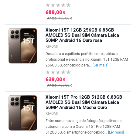
689,00
€
Antes: 789,00
€
Xiaomi 15T 12GB 256GB 6.83GB
AMOLED 5G Dual SIM Câmara Leica
50MP Android 16 Ouro rosa
XIAOMI
Descubra o equilíbrio perfeito entre potência
profissional e elegância no Xiaomi 15T 12GB RAM
256GB 5G, concebido para...
[Ler mais]
639,00
€
Antes: 739,00
€
Xiaomi 15T Pro 12GB 512GB 6.83GB
AMOLED 5G Dual SIM Câmara Leica
50MP Android 16 Mocha Ouro
XIAOMI
Entre numa nova liga de fotografia, potência e
autonomia com o Xiaomi 15T Pro 12GB RAM
512GB 5G, o smartphone concebido...
[Ler mais]