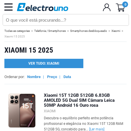
0
Todas as categorias
Telefonia / Smartphones
Smartphones desbloqueado
Xiaomi
Xiaomi 15 2025
XIAOMI 15 2025
VER TUDO: XIAOMI
Ordenar por:
Nombre
|
Preço
|
Data
Xiaomi 15T 12GB 512GB 6.83GB
AMOLED 5G Dual SIM Câmara Leica
50MP Android 16 Ouro rosa
XIAOMI
Descubra o equilíbrio perfeito entre potência
profissional e elegância no Xiaomi 15T 12GB RAM
512GB 5G, concebido para...
[Ler mais]