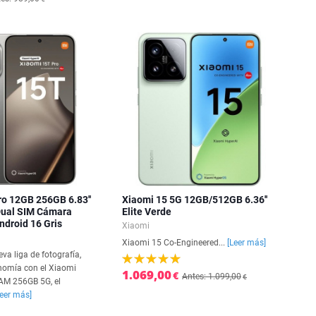
ro 12GB 256GB 6.83''
Xiaomi 15 5G 12GB/512GB 6.36''
ual SIM Cámara
Elite Verde
droid 16 Gris
Xiaomi
Xiaomi 15 Co-Engineered...
[Leer más]
va liga de fotografía,
nomía con el Xiaomi
1.069,00
€
Antes: 1.099,00
€
AM 256GB 5G, el
Leer más]