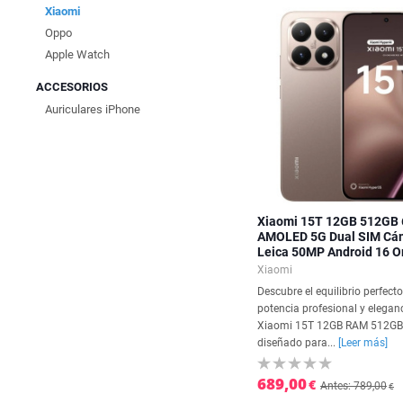
Xiaomi
Oppo
Apple Watch
ACCESORIOS
Auriculares iPhone
Xiaomi 15T 12GB 512GB 6
AMOLED 5G Dual SIM Cá
Leica 50MP Android 16 O
Xiaomi
Descubre el equilibrio perfecto
potencia profesional y eleganc
Xiaomi 15T 12GB RAM 512GB
diseñado para...
[Leer más]
689,00
€
Antes: 789,00
€