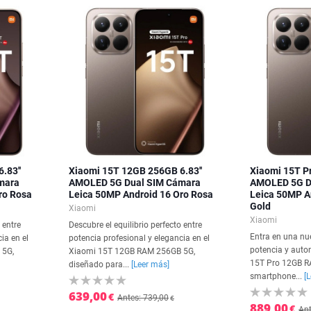
.83''
Xiaomi 15T 12GB 256GB 6.83''
Xiaomi 15T P
mara
AMOLED 5G Dual SIM Cámara
AMOLED 5G D
ro Rosa
Leica 50MP Android 16 Oro Rosa
Leica 50MP A
Gold
Xiaomi
Xiaomi
 entre
Descubre el equilibrio perfecto entre
Entra en una nue
ia en el
potencia profesional y elegancia en el
potencia y auto
 5G,
Xiaomi 15T 12GB RAM 256GB 5G,
15T Pro 12GB R
diseñado para...
[Leer más]
smartphone...
[
639,00
€
Antes: 739,00
€
889,00
€
Ant