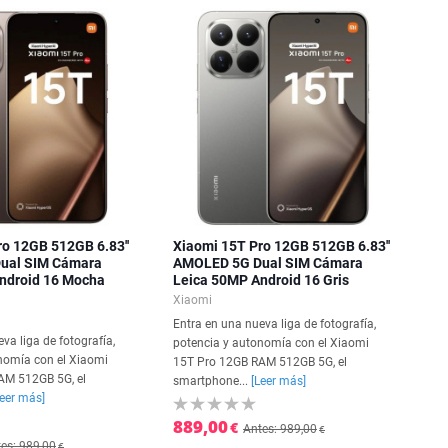
ro 12GB 512GB 6.83''
Xiaomi 15T Pro 12GB 512GB 6.83''
ual SIM Cámara
AMOLED 5G Dual SIM Cámara
ndroid 16 Mocha
Leica 50MP Android 16 Gris
Xiaomi
Entra en una nueva liga de fotografía,
va liga de fotografía,
potencia y autonomía con el Xiaomi
nomía con el Xiaomi
15T Pro 12GB RAM 512GB 5G, el
AM 512GB 5G, el
smartphone...
[Leer más]
Leer más]
889,00
€
Antes: 989,00
€
es: 989,00
€