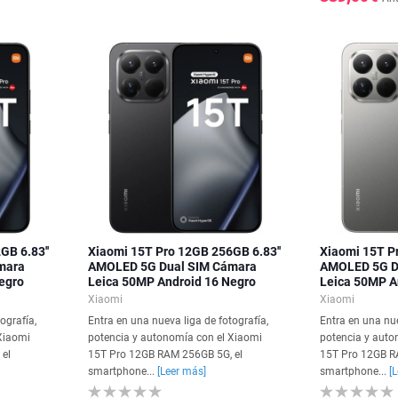
GB 6.83''
Xiaomi 15T Pro 12GB 256GB 6.83''
Xiaomi 15T P
mara
AMOLED 5G Dual SIM Cámara
AMOLED 5G D
egro
Leica 50MP Android 16 Negro
Leica 50MP An
Xiaomi
Xiaomi
ografía,
Entra en una nueva liga de fotografía,
Entra en una nue
Xiaomi
potencia y autonomía con el Xiaomi
potencia y auto
el
15T Pro 12GB RAM 256GB 5G, el
15T Pro 12GB R
smartphone...
[Leer más]
smartphone...
[