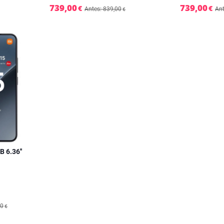
739,00
739,00
€
€
Antes: 839,00
Ant
€
 6.36''
00
€