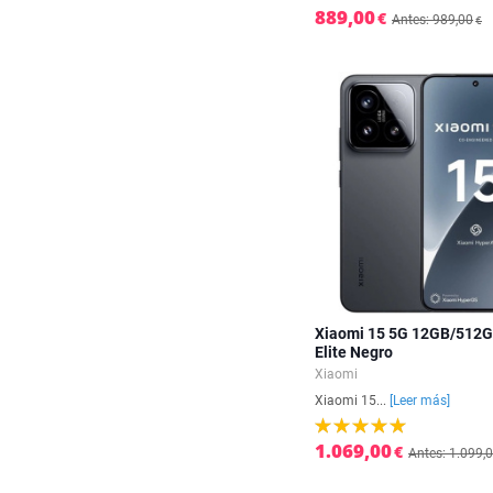
889,00
€
Antes: 989,00
€
Xiaomi 15 5G 12GB/512GB
Elite Negro
Xiaomi
Xiaomi 15...
[Leer más]
1.069,00
€
Antes: 1.099,