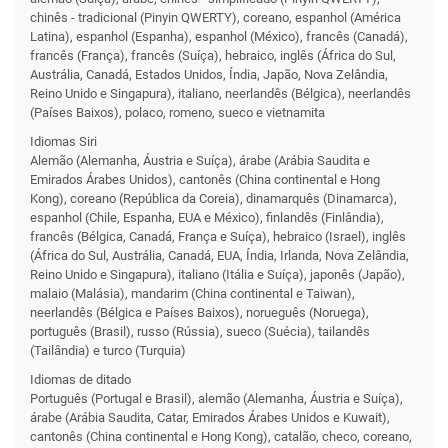
chinês - tradicional (Pinyin QWERTY), coreano, espanhol (América
Latina), espanhol (Espanha), espanhol (México), francês (Canadá),
francês (França), francês (Suíça), hebraico, inglês (África do Sul,
Austrália, Canadá, Estados Unidos, Índia, Japão, Nova Zelândia,
Reino Unido e Singapura), italiano, neerlandês (Bélgica), neerlandês
(Países Baixos), polaco, romeno, sueco e vietnamita
Idiomas Siri
Alemão (Alemanha, Áustria e Suíça), árabe (Arábia Saudita e
Emirados Árabes Unidos), cantonês (China continental e Hong
Kong), coreano (República da Coreia), dinamarquês (Dinamarca),
espanhol (Chile, Espanha, EUA e México), finlandês (Finlândia),
francês (Bélgica, Canadá, França e Suíça), hebraico (Israel), inglês
(África do Sul, Austrália, Canadá, EUA, Índia, Irlanda, Nova Zelândia,
Reino Unido e Singapura), italiano (Itália e Suíça), japonês (Japão),
malaio (Malásia), mandarim (China continental e Taiwan),
neerlandês (Bélgica e Países Baixos), norueguês (Noruega),
português (Brasil), russo (Rússia), sueco (Suécia), tailandês
(Tailândia) e turco (Turquia)
Idiomas de ditado
Português (Portugal e Brasil), alemão (Alemanha, Áustria e Suíça),
árabe (Arábia Saudita, Catar, Emirados Árabes Unidos e Kuwait),
cantonês (China continental e Hong Kong), catalão, checo, coreano,