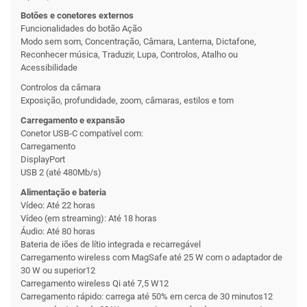
Botões e conetores externos
Funciona­lidades do botão Ação
Modo sem som, Concentração, Câmara, Lanterna, Dictafone,
Reconhecer música, Traduzir, Lupa, Controlos, Atalho ou
Acessibilidade
Controlos da câmara
Exposição, profundidade, zoom, câmaras, estilos e tom
Carrega­mento e expansão
Conetor USB‑C compa­tível com:
Carrega­mento
DisplayPort
USB 2 (até 480Mb/s)
Alimentação e bateria
Vídeo: Até 22 horas
Vídeo (em streaming): Até 18 horas
Áudio: Até 80 horas
Bateria de iões de lítio integrada e recarregável
Carrega­mento wireless com MagSafe até 25 W com o adaptador de
30 W ou superior12
Carrega­mento wireless Qi até 7,5 W12
Carrega­mento rápido: carrega até 50% em cerca de 30 minutos12