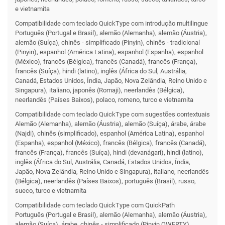
e vietnamita
Compati­bilidade com teclado QuickType com introdução multilingue
Português (Portugal e Brasil), alemão (Alemanha), alemão (Áustria),
alemão (Suíça), chinês - simplificado (Pinyin), chinês - tradicional
(Pinyin), espanhol (América Latina), espanhol (Espanha), espanhol
(México), francês (Bélgica), francês (Canadá), francês (França),
francês (Suíça), hindi (latino), inglês (África do Sul, Austrália,
Canadá, Estados Unidos, Índia, Japão, Nova Zelândia, Reino Unido e
Singapura), italiano, japonês (Romaji), neerlandês (Bélgica),
neerlandês (Países Baixos), polaco, romeno, turco e vietnamita
Compati­bilidade com teclado QuickType com sugestões contextuais
Alemão (Alemanha), alemão (Áustria), alemão (Suíça), árabe, árabe
(Najdi), chinês (simplificado), espanhol (América Latina), espanhol
(Espanha), espanhol (México), francês (Bélgica), francês (Canadá),
francês (França), francês (Suíça), hindi (devanágari), hindi (latino),
inglês (África do Sul, Austrália, Canadá, Estados Unidos, Índia,
Japão, Nova Zelândia, Reino Unido e Singapura), italiano, neerlandês
(Bélgica), neerlandês (Países Baixos), português (Brasil), russo,
sueco, turco e vietnamita
Compati­bilidade com teclado QuickType com QuickPath
Português (Portugal e Brasil), alemão (Alemanha), alemão (Áustria),
alemão (Suíça), árabe, chinês - simplificado (Pinyin QWERTY),