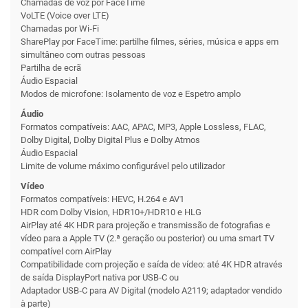
Chamadas de voz por FaceTime
VoLTE (Voice over LTE)
Chamadas por Wi‑Fi
SharePlay por FaceTime: partilhe filmes, séries, música e apps em
simultâneo com outras pessoas
Partilha de ecrã
Áudio Espacial
Modos de microfone: Isolamento de voz e Espetro amplo
Áudio
Formatos compatíveis: AAC, APAC, MP3, Apple Lossless, FLAC,
Dolby Digital, Dolby Digital Plus e Dolby Atmos
Áudio Espacial
Limite de volume máximo configurável pelo utilizador
Vídeo
Formatos compatíveis: HEVC, H.264 e AV1
HDR com Dolby Vision, HDR10+/HDR10 e HLG
AirPlay até 4K HDR para projeção e transmissão de foto­grafias e
vídeo para a Apple TV (2.ª geração ou posterior) ou uma smart TV
compa­tível com AirPlay
Compati­bilidade com projeção e saída de vídeo: até 4K HDR através
de saída DisplayPort nativa por USB‑C ou
Adaptador USB‑C para AV Digital (modelo A2119; adaptador vendido
à parte)