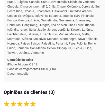
Brasil, Bulgária, Canadá, Catar, Cazaquistão, Cidade do Vaticano,
Chéquia, China continental15, Chile, Chipre, Colômbia, Coreia do Sul,
Costa Rica, Croácia, Dinamarca, El Salvador, Emirados Árabes
Unidos, Eslováquia, Eslovénia, Espanha, Estónia, EUA, Finlândia,
França, Geórgia, Grécia, Gronelândia, Guatemala, Guernesey,
Honduras, Hong Kong, Hungria, Ilha de Man, Ilhas Faroé, Irlanda,
Islândia, Israel, Itália, Japão, Jersey, Jordânia, Koweit, Letónia,
Liechtenstein, Lituânia, Luxemburgo, Macau, Malásia, Malta,
Marrocos, México, Moldávia, Mónaco, Montenegro, Nova Zelândia,
Noruega, Países Baixos, Palestina, Panamá, Peru, Polónia, Reino
Unido, Roménia, San Marino, Sérvia, Singapura, Suécia, Suíça,
Taiwan, Ucrânia, Vietname
Conteúdo da caixa
iPhone
16
com iOS 18
Cabo de carrega­mento USB‑C (1 m)
Documentação
Opiniões de clientes (0)