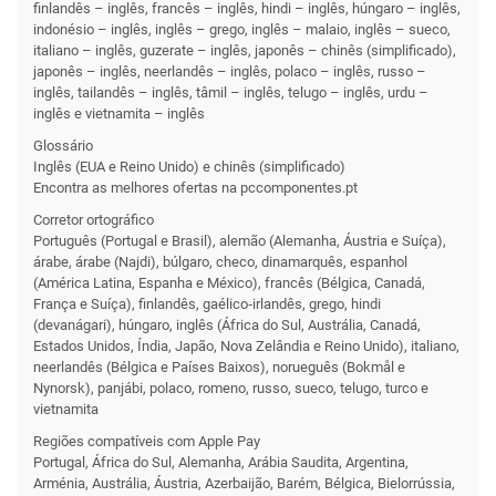
finlandês – inglês, francês – inglês, hindi – inglês, húngaro – inglês,
indonésio – inglês, inglês – grego, inglês – malaio, inglês – sueco,
italiano – inglês, guzerate – inglês, japonês – chinês (simplificado),
japonês – inglês, neerlandês – inglês, polaco – inglês, russo –
inglês, tailandês – inglês, tâmil – inglês, telugo – inglês, urdu –
inglês e vietnamita – inglês
Glossário
Inglês (EUA e Reino Unido) e chinês (simplificado)
Encontra as melhores ofertas na pccomponentes.pt
Corretor ortográfico
Português (Portugal e Brasil), alemão (Alemanha, Áustria e Suíça),
árabe, árabe (Najdi), búlgaro, checo, dinamarquês, espanhol
(América Latina, Espanha e México), francês (Bélgica, Canadá,
França e Suíça), finlandês, gaélico‑irlandês, grego, hindi
(devanágari), húngaro, inglês (África do Sul, Austrália, Canadá,
Estados Unidos, Índia, Japão, Nova Zelândia e Reino Unido), italiano,
neerlandês (Bélgica e Países Baixos), norueguês (Bokmål e
Nynorsk), panjábi, polaco, romeno, russo, sueco, telugo, turco e
vietnamita
Regiões compatíveis com Apple Pay
Portugal, África do Sul, Alemanha, Arábia Saudita, Argentina,
Arménia, Austrália, Áustria, Azerbaijão, Barém, Bélgica, Bielorrússia,