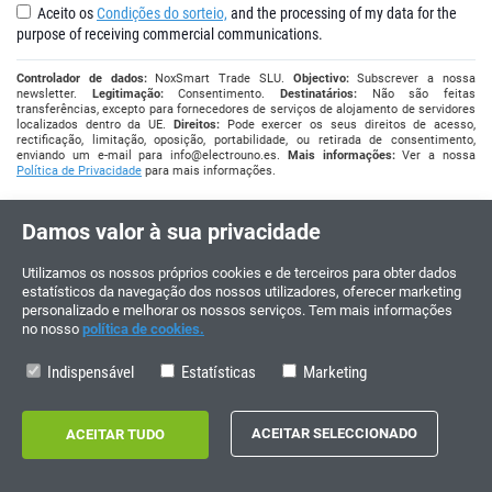
Aceito os
Condições do sorteio,
and the processing of my data for the
purpose of receiving commercial communications.
Controlador de dados:
NoxSmart Trade SLU.
Objectivo:
Subscrever a nossa
newsletter.
Legitimação:
Consentimento.
Destinatários:
Não são feitas
transferências, excepto para fornecedores de serviços de alojamento de servidores
localizados dentro da UE.
Direitos:
Pode exercer os seus direitos de acesso,
rectificação, limitação, oposição, portabilidade, ou retirada de consentimento,
enviando um e-mail para
info@electrouno.es
.
Mais informações:
Ver a nossa
Política de Privacidade
para mais informações.
Damos valor à sua privacidade
Utilizamos os nossos próprios cookies e de terceiros para obter dados
estatísticos da navegação dos nossos utilizadores, oferecer marketing
personalizado e melhorar os nossos serviços. Tem mais informações
no nosso
política de cookies.
Indispensável
Estatísticas
Marketing