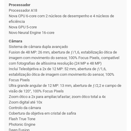
Proces­sador
Proces­sador A18
Nova CPU 6‑core com 2 núcleos de desem­penho e 4 núcleos de
eficiência
Nova GPU 5‑core
Novo Neural Engine 16‑core
Câmara
Sistema de câmara dupla avançado
Fusion de 48 MP: 26 mm, abertura de ƒ/1,6, estabilização ótica de
imagem com movimento do sensor, 100% Focus Pixels, compa­tível
com foto­grafias de altíssima resolução (24 MP e 48 MP)
Inclui Teleobjetiva a 2x de 12 MP: 52 mm, abertura de ƒ/1,6,
estabilização ótica de imagem com movimento do sensor, 100%
Focus Pixels
Ultra grande angular de 12 MP: 13 mm, abertura de ƒ/2,2 e campo de
visão de 120°, 100% Focus Pixels
Zoom ótico a 2x para ampliar/afastar; zoom ótico total a 4x
Zoom digital até 10x
Controlo da câmara
Cobertura da objetiva em cristal de safira
Flash True Tone
Photonic Engine
Deep Fusion