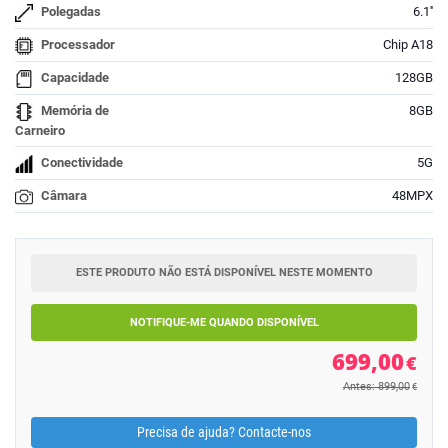
Polegadas
6.1''
Processador
Chip A18
Capacidade
128GB
Memória de
8GB
Carneiro
Conectividade
5G
Câmara
48MPX
ESTE PRODUTO NÃO ESTÁ DISPONÍVEL NESTE MOMENTO
NOTIFIQUE-ME QUANDO DISPONÍVEL
699,00
€
Antes: 899,00
€
Precisa de ajuda? Contacte-nos