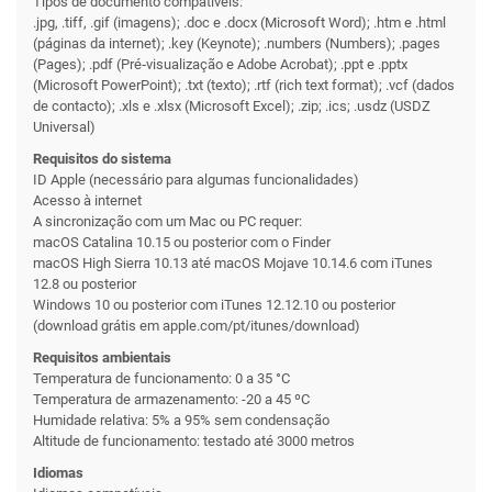
Tipos de documento compatíveis:
.jpg, .tiff, .gif (imagens); .doc e .docx (Microsoft Word); .htm e .html
(páginas da internet); .key (Keynote); .numbers (Numbers); .pages
(Pages); .pdf (Pré‑visualização e Adobe Acrobat); .ppt e .pptx
(Microsoft PowerPoint); .txt (texto); .rtf (rich text format); .vcf (dados
de contacto); .xls e .xlsx (Microsoft Excel); .zip; .ics; .usdz (USDZ
Universal)
Requisitos do sistema
ID Apple (necessário para algumas funciona­lidades)
Acesso à internet
A sincronização com um Mac ou PC requer:
macOS Catalina 10.15 ou posterior com o Finder
macOS High Sierra 10.13 até macOS Mojave 10.14.6 com iTunes
12.8 ou posterior
Windows 10 ou posterior com iTunes 12.12.10 ou posterior
(download grátis em apple.com/pt/itunes/download)
Requisitos ambientais
Temperatura de funcio­n­a­men­to: 0 a 35 °C
Temperatura de armaze­namento: -20 a 45 ºC
Humidade relativa: 5% a 95% sem condensação
Altitude de funcio­n­a­men­to: testado até 3000 metros
Idiomas