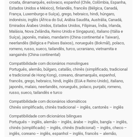
croata, dinamarquês, eslovaco, espanhol (Chile, Colômbia, Espanha,
Estados Unidos e México), finlandês, francês (Bélgica, Canadá,
França, Luxemburgo e Suíça), grego, hebraico, hindi, húngaro,
indonésio, inglês (África do Sul, Arábia Saudita, Austrália, Canadá,
Emirados Árabes Unidos, Estados Unidos, Filipinas, Índia, Irlanda,
Malásia, Nova Zelândia, Reino Unido e Singapura), italiano (Itália e
Suíça), japonês, malaio, mandarim (China continental e Taiwan),
neerlandês (Bélgica e Países Baixos), norueguês (Bokmål), polaco,
romeno, russo, sueco, tailandês, turco, ucraniano, vietnamita e
xangainês (China continental)
Compati­bilidade com dicionários monolingues
Português, alemão, búlgaro, catalão, chinês (simplificado, tradicional
e tradicional de Hong Kong), coreano, dinamarquês, espanhol,
francês, grego, hebraico, hindi, inglês (EUA e Reino Unido), italiano,
japonês, malaio, neerlandês, norueguês, polaco, punjabi, romeno,
russo, sueco, tailandês e turco
Compati­bilidade com dicionários idiomáticos
Chinês simplificado, chinês tradicional – inglês, cantonês – inglês
Compati­bilidade com dicionários bilingues
Português – inglês, alemão – inglês, árabe – inglês, bangla – inglês,
chinês (simplificado) – inglês, chinês (tradicional) – inglês, checo –
inglês, coreano – inglês, espanhol – inglês, francês – alemão,