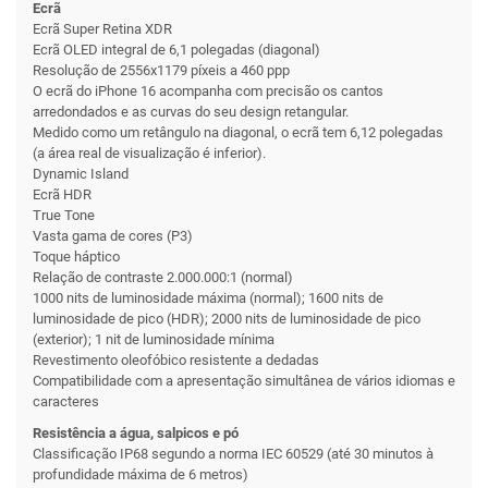
Ecrã
Ecrã Super Retina XDR
Ecrã OLED integral de 6,1 polegadas (diagonal)
Resolução de 2556x1179 píxeis a 460 ppp
O ecrã do iPhone 16 acompanha com precisão os cantos
arredondados e as curvas do seu design retangular.
Medido como um retângulo na diagonal, o ecrã tem 6,12 polegadas
(a área real de visualização é inferior).
Dynamic Island
Ecrã HDR
True Tone
Vasta gama de cores (P3)
Toque háptico
Relação de contraste 2.000.000:1 (normal)
1000 nits de luminosidade máxima (normal); 1600 nits de
luminosidade de pico (HDR); 2000 nits de luminosidade de pico
(exterior); 1 nit de luminosidade mínima
Revestimento oleofóbico resistente a dedadas
Compati­bilidade com a apresentação simultânea de vários idiomas e
caracteres
Resistência a água, salpicos e pó
Classificação IP68 segundo a norma IEC 60529 (até 30 minutos à
profundidade máxima de 6 metros)