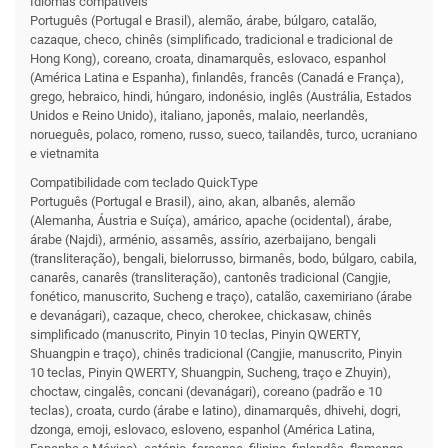
Idiomas compatíveis
Português (Portugal e Brasil), alemão, árabe, búlgaro, catalão,
cazaque, checo, chinês (simplificado, tradicional e tradicional de
Hong Kong), coreano, croata, dinamarquês, eslovaco, espanhol
(América Latina e Espanha), finlandês, francês (Canadá e França),
grego, hebraico, hindi, húngaro, indonésio, inglês (Austrália, Estados
Unidos e Reino Unido), italiano, japonês, malaio, neerlandês,
norueguês, polaco, romeno, russo, sueco, tailandês, turco, ucraniano
e vietnamita
Compati­bilidade com teclado QuickType
Português (Portugal e Brasil), aino, akan, albanês, alemão
(Alemanha, Áustria e Suíça), amárico, apache (ocidental), árabe,
árabe (Najdi), arménio, assamês, assírio, azerbaijano, bengali
(transliteração), bengali, bielorrusso, birmanês, bodo, búlgaro, cabila,
canarês, canarês (transliteração), cantonês tradicional (Cangjie,
fonético, manuscrito, Sucheng e traço), catalão, caxemiriano (árabe
e devanágari), cazaque, checo, cherokee, chickasaw, chinês
simplificado (manuscrito, Pinyin 10 teclas, Pinyin QWERTY,
Shuangpin e traço), chinês tradicional (Cangjie, manuscrito, Pinyin
10 teclas, Pinyin QWERTY, Shuangpin, Sucheng, traço e Zhuyin),
choctaw, cingalês, concani (devanágari), coreano (padrão e 10
teclas), croata, curdo (árabe e latino), dinamarquês, dhivehi, dogri,
dzonga, emoji, eslovaco, esloveno, espanhol (América Latina,