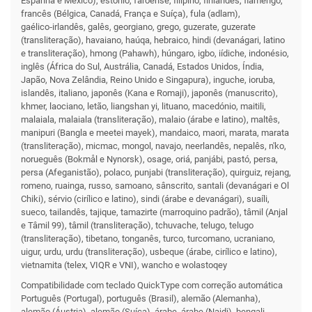
Espanha e México), estónio, faroense, filipino, finlandês, flamengo,
francês (Bélgica, Canadá, França e Suíça), fula (adlam),
gaélico‑irlandês, galês, georgiano, grego, guzerate, guzerate
(transliteração), havaiano, haúqa, hebraico, hindi (devanágari, latino
e transliteração), hmong (Pahawh), húngaro, igbo, iídiche, indonésio,
inglês (África do Sul, Austrália, Canadá, Estados Unidos, Índia,
Japão, Nova Zelândia, Reino Unido e Singapura), inguche, ioruba,
islandês, italiano, japonês (Kana e Romaji), japonês (manuscrito),
khmer, laociano, letão, liangshan yi, lituano, macedónio, maitili,
malaiala, malaiala (transliteração), malaio (árabe e latino), maltês,
manipuri (Bangla e meetei mayek), mandaico, maori, marata, marata
(transliteração), micmac, mongol, navajo, neerlandês, nepalês, n'ko,
norueguês (Bokmål e Nynorsk), osage, oriá, panjábi, pastó, persa,
persa (Afeganistão), polaco, punjabi (transliteração), quirguiz, rejang,
romeno, ruainga, russo, samoano, sânscrito, santali (devanágari e Ol
Chiki), sérvio (cirílico e latino), sindi (árabe e devanágari), suaíli,
sueco, tailandês, tajique, tamazirte (marroquino padrão), tâmil (Anjal
e Tâmil 99), tâmil (transliteração), tchuvache, telugo, telugo
(transliteração), tibetano, tonganês, turco, turcomano, ucraniano,
uigur, urdu, urdu (transliteração), usbeque (árabe, cirílico e latino),
vietnamita (telex, VIQR e VNI), wancho e wolastoqey
Compati­bilidade com teclado QuickType com correção automática
Português (Portugal), português (Brasil), alemão (Alemanha),
alemão (Áustria), alemão (Suíça), árabe, árabe (Najdi), bengali,