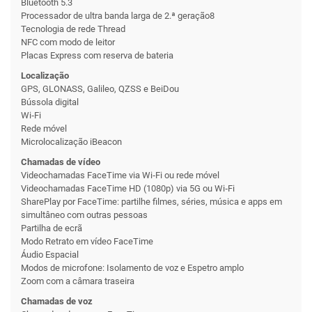
Bluetooth 5.3
Proces­sador de ultra ban­da larga de 2.ª geração8
Tecnologia de rede Thread
NFC com modo de leitor
Placas Express com reserva de bateria
Localização
GPS, GLONASS, Galileo, QZSS e BeiDou
Bússola digital
Wi‑Fi
Rede móvel
Microlocalização iBeacon
Chamadas de vídeo
Video­chamadas FaceTime via Wi‑Fi ou rede móvel
Video­chamadas FaceTime HD (1080p) via 5G ou Wi‑Fi
SharePlay por FaceTime: partilhe filmes, séries, música e apps em
simultâneo com outras pessoas
Partilha de ecrã
Modo Retrato em vídeo FaceTime
Áudio Espacial
Modos de microfone: Isolamento de voz e Espetro amplo
Zoom com a câmara traseira
Chamadas de voz