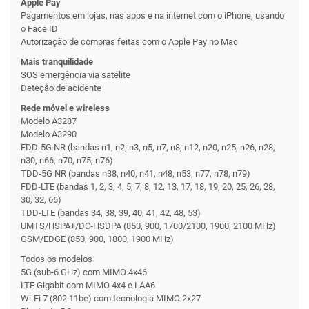
Apple Pay
Pagamentos em lojas, nas apps e na internet com o iPhone, usando
o Face ID
Autorização de compras feitas com o Apple Pay no Mac
Mais tranquilidade
SOS emergência via satélite
Deteção de acidente
Rede móvel e wireless
Modelo A3287
Modelo A3290
FDD-5G NR (ban­das n1, n2, n3, n5, n7, n8, n12, n20, n25, n26, n28,
n30, n66, n70, n75, n76)
TDD-5G NR (ban­das n38, n40, n41, n48, n53, n77, n78, n79)
FDD‑LTE (ban­das 1, 2, 3, 4, 5, 7, 8, 12, 13, 17, 18, 19, 20, 25, 26, 28,
30, 32, 66)
TDD-LTE (ban­das 34, 38, 39, 40, 41, 42, 48, 53)
UMTS/HSPA+/DC‑HSDPA (850, 900, 1700/2100, 1900, 2100 MHz)
GSM/EDGE (850, 900, 1800, 1900 MHz)
Todos os modelos
5G (sub-6 GHz) com MIMO 4x46
LTE Gigabit com MIMO 4x4 e LAA6
Wi‑Fi 7 (802.11be) com tecnologia MIMO 2x27