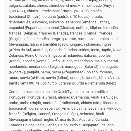
búlgaro, catalão, checo, cherokee, chinês – simplificado (Pinyin
QWERTY), chinês – tradicional (Pinyin QWERTY), chinês –
tradicional (Zhuyin), coreano (padrão e 10 teclas), croata,
dinamarquês, eslovaco, esloveno, espanhol (América Latina),
espanhol (Espanha), espanhol (México), estónio, filipino, finlandês,
francês (Bélgica), francês (Canadá), francês (França), francês
(Suíça), gaélico‑irlandês, grego, guzerate, havaiano, hebraico, hindi
(devanágari, latino e transliteração), húngaro, indonésio, inglês
(África do Sul, Austrália, Canadá, Estados Unidos, Índia, Japão, Nova
Zelândia, Reino Unido e Singapura), islandês, italiano, japonês
(Kana), japonês (Romaji), letão, lituano, macedónio, malaio, marati,
neerlandês, neerlandês (Bélgica), norueguês (Bokmål), norueguês
(Nynorsk), panjábi, persa, persa (Afeganistão), polaco, romeno,
russo, sérvio (cirílico), sérvio (latino), sueco, tailandês, tâmil (Anjal),
tâmil (Tâmil 99), telugo, turco, ucraniano, urdu e vietnamita (telex)
Compati­bilidade com teclado QuickType com texto preditivo
Português (Portugal e Brasil), alemão (Alemanha, Áustria e Suíça),
árabe, árabe (Najdi), cantonês (tradicional), chinês (simplificado e
tradicional), coreano, espanhol (América Latina, Espanha e México),
francês (Bélgica, Canadá, França e Suíça), hebraico, hindi
(devanágari e latino), inglês (África do Sul, Austrália, Canadá,
Estados Unidos, Índia, Japão, Reino Unido e Singapura), italiano,
japonês, neerlandês, polaco, romeno, russo, sueco, tailandês, turco