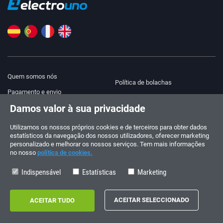
Quem somos nós
Política de bolachas
Pagamento e envio
Blog
Damos valor à sua privacidade
Aviso legal
Ajuda e contacto
Termos e Condições
Utilizamos os nossos próprios cookies e de terceiros para obter dados
estatísticos da navegação dos nossos utilizadores, oferecer marketing
Política de privacidade
personalizado e melhorar os nossos serviços. Tem mais informações
no nosso
política de cookies.
Siga-nos!
ENCOMENDAS E CONSULTAS
+34 910 600 459
Indispensável
Estatísticas
Marketing
+34 622 219 640
HORÁRIO DE VERÃO
Segunda a sexta-feira: 10:00 - 14:00