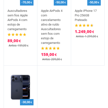
-70,00
-50,00
-50,00
€
€
€
Auscultadores
Apple AirPods 4
Apple iPhone 17
sem fios Apple
com
Pro 256GB
AirPods 4 com
cancelamento
Prateado
estojo de
ativo de ruído
carregamento
Auscultadores
1.249,00
€
sem fios com
Antes: 1.299,00
€
estojo de
89,00
€
carregamento
Antes: 159,00
€
159,00
€
Antes: 209,00
€
-30,00
€