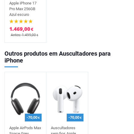
Apple iPhone 17
Pro Max 256GB
Azul escuro
1.469,00
€
Antes: 1.499,00
€
Outros produtos em Auscultadores para
iPhone
-70,00
-70,00
€
€
Apple AirPods Max
Auscultadores
Space Grey
sem fios Apple