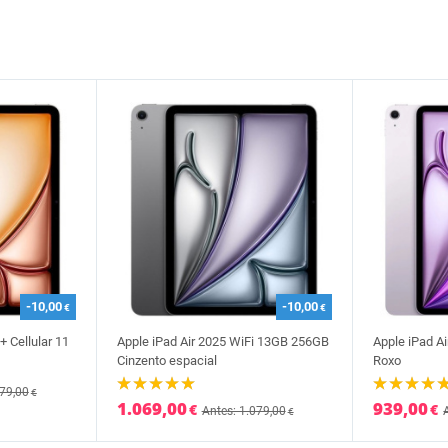
-10,00
-10,00
€
€
+ Cellular 11
Apple iPad Air 2025 WiFi 13GB 256GB
Apple iPad A
Cinzento espacial
Roxo
479,00
€
1.069,00
939,00
€
€
Antes: 1.079,00
€