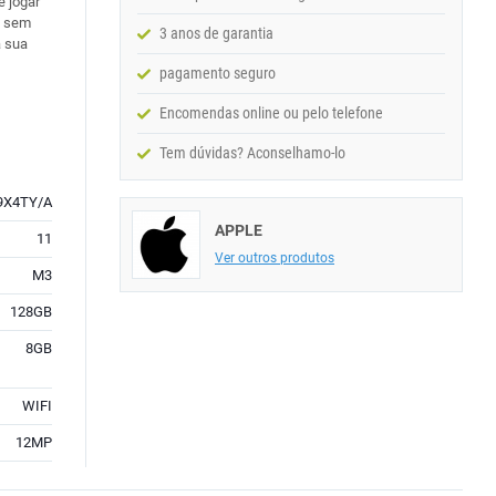
e jogar
s sem
3 anos de garantia
a sua
pagamento seguro
Encomendas online ou pelo telefone
Tem dúvidas? Aconselhamo-lo
9X4TY/A
APPLE
11
Ver outros produtos
M3
128GB
8GB
WIFI
12MP