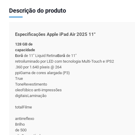
Descrição do produto
Especificações Apple iPad Air 2025 11"
128 GB de
capacidade
Ecrã
de 11" Liquid Retina
Ecrã
de 11"
retroiluminado por LED com tecnologia Multi-Touch e IPS2
.360 por 1.640 píxeis @ 264
ppiGama de cores alargada (P3)
True
ToneRevestimento
oleofóbico anti-impressões
digitaisLaminação
totalFilme
antirreflexo
Brilho
de 500