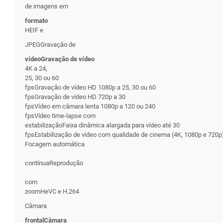
de imagens em
formato
HEIF e
JPEGGravação de
vídeoGravação de vídeo
4K a 24,
25, 30 ou 60
fpsGravação de vídeo HD 1080p a 25, 30 ou 60
fpsGravação de vídeo HD 720p a 30
fpsVídeo em câmara lenta 1080p a 120 ou 240
fpsVídeo time-lapse com
estabilizaçãoFaixa dinâmica alargada para vídeo até 30
fpsEstabilização de vídeo com qualidade de cinema (4K, 1080p e 720p
Focagem automática
contínuaReprodução
com
zoomHeVC e H.264
Câmara
frontalCâmara