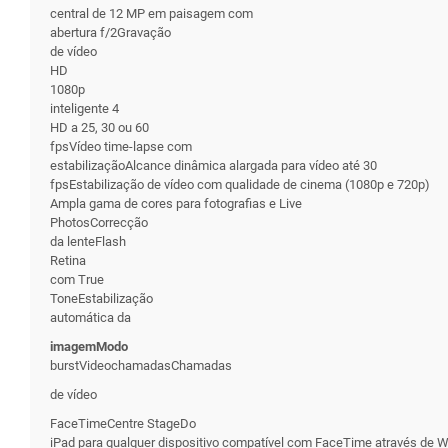
central de 12 MP em paisagem com
abertura f/2Gravação
de vídeo
HD
1080p
inteligente 4
HD a 25, 30 ou 60
fpsVídeo time-lapse com
estabilizaçãoAlcance dinâmica alargada para vídeo até 30
fpsEstabilização de vídeo com qualidade de cinema (1080p e 720p)
Ampla gama de cores para fotografias e Live
PhotosCorrecção
da lenteFlash
Retina
com True
ToneEstabilização
automática da
imagemModo
burstVideochamadasChamadas
de vídeo
FaceTimeCentre StageDo
iPad para qualquer dispositivo compatível com FaceTime através de W