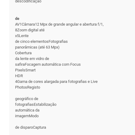
descodificação
de
AV1Câmara12 Mpx de grande angular e abertura f/1,
8Zoom digital até
x5Lente
de cinco elementosFotografias
panorâmicas (até 63 Mpx)
Cobertura
da lente em vidro de
safiraFocagem automática com Focus
PixelsSmart
HDR
4Gama de cores alargada para fotografias e Live
PhotosRegisto
geográfico de
fotografiasEstabilização
automática da
imagemModo
de disparoCaptura