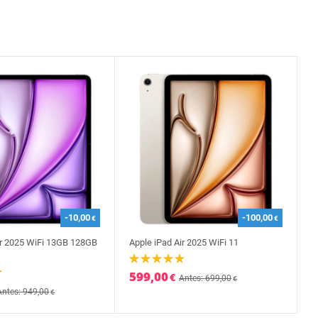
-10,00
-100,00
€
€
ir 2025 WiFi 13GB 128GB
Apple iPad Air 2025 WiFi 11
599,00
€
Antes: 699,00
€
Antes: 949,00
€