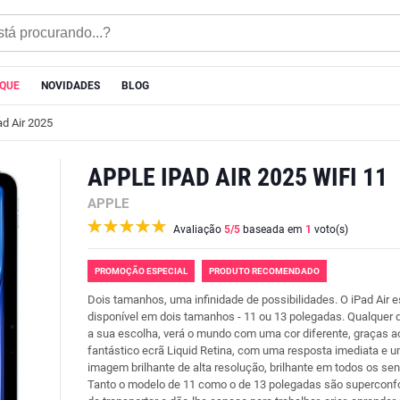
AQUE
NOVIDADES
BLOG
ad Air 2025
APPLE IPAD AIR 2025 WIFI 11
APPLE
Avaliação
5
/5
baseada em
1
voto(s)
PROMOÇÃO ESPECIAL
PRODUTO RECOMENDADO
Dois tamanhos, uma infinidade de possibilidades. O iPad Air e
disponível em dois tamanhos - 11 ou 13 polegadas. Qualquer 
a sua escolha, verá o mundo com uma cor diferente, graças a
fantástico ecrã Liquid Retina, com uma resposta imediata e 
imagem brilhante de alta resolução, brilhante em todos os sen
Tanto o modelo de 11 como o de 13 polegadas são superconfo