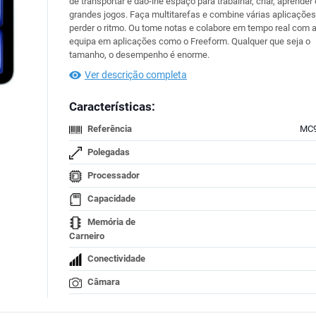
de transportar e dão-lhe espaço para trabalhar, criar, aprender 
grandes jogos. Faça multitarefas e combine várias aplicaçõe
perder o ritmo. Ou tome notas e colabore em tempo real com 
equipa em aplicações como o Freeform. Qualquer que seja o
tamanho, o desempenho é enorme.
Ver descrição completa
Características:
Referência
MC
Polegadas
Processador
Capacidade
Memória de
Carneiro
Conectividade
Câmara