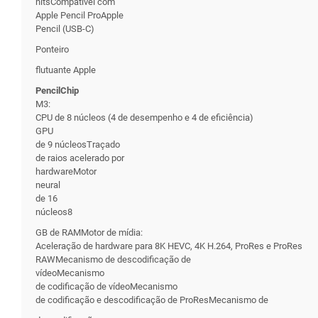
nitsCompatível com
Apple Pencil ProApple
Pencil (USB-C)
Ponteiro
flutuante Apple
PencilChip
M3:
CPU de 8 núcleos (4 de desempenho e 4 de eficiência)
GPU
de 9 núcleosTraçado
de raios acelerado por
hardwareMotor
neural
de 16
núcleos8
GB de RAMMotor de mídia:
Aceleração de hardware para 8K HEVC, 4K H.264, ProRes e ProRes
RAWMecanismo de descodificação de
vídeoMecanismo
de codificação de vídeoMecanismo
de codificação e descodificação de ProResMecanismo de