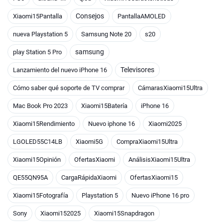
Consejos
Xiaomi15Pantalla
PantallaAMOLED
nueva Playstation 5
Samsung Note 20
s20
samsung
play Station 5 Pro
Televisores
Lanzamiento del nuevo iPhone 16
Cómo saber qué soporte de TV comprar
CámarasXiaomi15Ultra
Mac Book Pro 2023
Xiaomi15Batería
iPhone 16
Xiaomi15Rendimiento
Nuevo iphone 16
Xiaomi2025
LGOLED55C14LB
Xiaomi5G
CompraXiaomi15Ultra
Xiaomi15Opinión
OfertasXiaomi
AnálisisXiaomi15Ultra
QE55QN95A
CargaRápidaXiaomi
OfertasXiaomi15
Xiaomi15Fotografía
Playstation 5
Nuevo iPhone 16 pro
Sony
Xiaomi152025
Xiaomi15Snapdragon