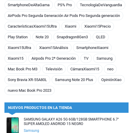
SmartphoneDeAltaGama
PS% Pro
TecnologíaDeVanguardia
AirPods Pro Segunda Generación Air Pods Pro Segunda generación
CaracterísticasXiaomi15Ultra
Xiaomi
Xiaomi15Precio
Play Station
Note 20
Snapdragon8Gen3
QLED
Xiaomi15Ultra
Xiaomi15Análisis
SmartphoneXiaomi
Xiaomi15
Airpods Pro 2ª Generación
TV
Samsung
Mac Book Pro M3
Televisión
CámaraXiaomi15
neo
Sony Bravia XR-55A80L
Samsung Note 20 Plus
OpiniónXiao
nuevo Mac Book Pro 2023
NUEVOS PRODUCTOS EN LA TIENDA
SAMSUNG GALAXY A26 5G 6GB/128GB SMARTPHONE 6.7''
SUPER AMOLED ANDROID 15 NEGRO
Samsung