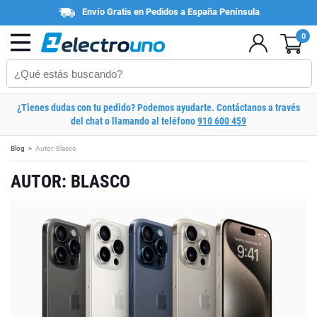
Envío Gratis en Pedidos a España Península
0
¿Tienes dudas con tu pedido? Podemos ayudarte. Contáctanos a través
del chat o llamando al teléfono
910 600 459
Blog
Autor: Blasco
AUTOR: BLASCO