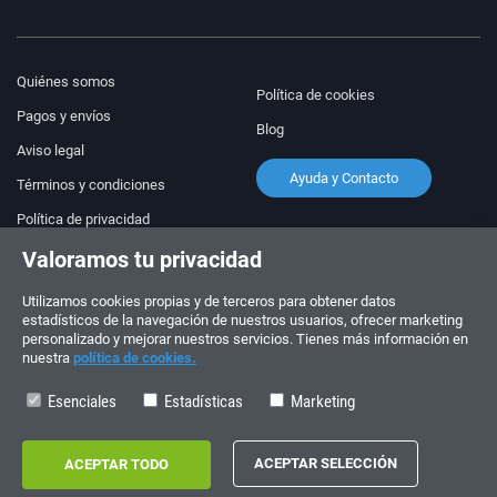
Quiénes somos
Política de cookies
Pagos y envíos
Blog
Aviso legal
Ayuda y Contacto
Términos y condiciones
Política de privacidad
Valoramos tu privacidad
¡Síguenos!
PEDIDOS Y CONSULTAS
+34 910 600 459
Utilizamos cookies propias y de terceros para obtener datos
+34 622 219 640
estadísticos de la navegación de nuestros usuarios, ofrecer marketing
personalizado y mejorar nuestros servicios. Tienes más información en
nuestra
política de cookies.
HORARIO DE VERANO
Lunes a viernes: 10:00 - 14:00
Esenciales
Estadísticas
Marketing
Copyright © 2026 - electrouno.es, propiedad de NoxSmart Trade, SLU - CIF:
B88595210. Registro mercantil: Tomo: 40133, Folio: 172, Sección: 8, Hoja