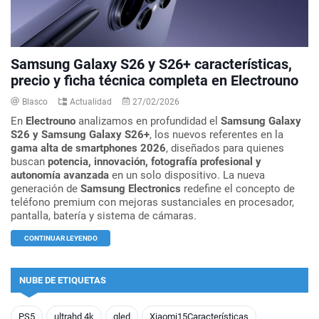
Samsung Galaxy S26 y S26+ características,
precio y ficha técnica completa en Electrouno
Blasco
Actualidad
27/02/2026
En
Electrouno
analizamos en profundidad el
Samsung Galaxy
S26 y Samsung Galaxy S26+
, los nuevos referentes en la
gama alta de smartphones 2026
, diseñados para quienes
buscan
potencia, innovación, fotografía profesional y
autonomía avanzada
en un solo dispositivo. La nueva
generación de
Samsung Electronics
redefine el concepto de
teléfono premium con mejoras sustanciales en procesador,
pantalla, batería y sistema de cámaras.
CONTINUAR LEYENDO
NUBE DE ETIQUETAS
PS5
ultrahd 4k
qled
Xiaomi15Características