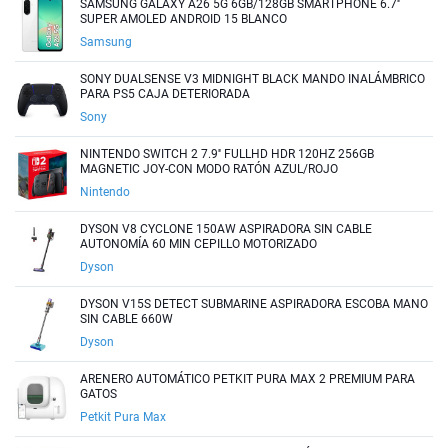
SAMSUNG GALAXY A26 5G 6GB/128GB SMARTPHONE 6.7''
SUPER AMOLED ANDROID 15 BLANCO
Samsung
SONY DUALSENSE V3 MIDNIGHT BLACK MANDO INALÁMBRICO
PARA PS5 CAJA DETERIORADA
Sony
NINTENDO SWITCH 2 7.9'' FULLHD HDR 120HZ 256GB
MAGNETIC JOY-CON MODO RATÓN AZUL/ROJO
Nintendo
DYSON V8 CYCLONE 150AW ASPIRADORA SIN CABLE
AUTONOMÍA 60 MIN CEPILLO MOTORIZADO
Dyson
DYSON V15S DETECT SUBMARINE ASPIRADORA ESCOBA MANO
SIN CABLE 660W
Dyson
ARENERO AUTOMÁTICO PETKIT PURA MAX 2 PREMIUM PARA
GATOS
Petkit Pura Max