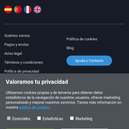
Quiénes somos
Política de cookies
Pagos y envíos
Blog
Aviso legal
Ayuda y Contacto
Términos y condiciones
Política de privacidad
Valoramos tu privacidad
¡Síguenos!
PEDIDOS Y CONSULTAS
+34 910 600 459
Utilizamos cookies propias y de terceros para obtener datos
+34 622 219 640
estadísticos de la navegación de nuestros usuarios, ofrecer marketing
personalizado y mejorar nuestros servicios. Tienes más información en
nuestra
política de cookies.
HORARIO DE VERANO
Lunes a viernes: 10:00 - 14:00
Esenciales
Estadísticas
Marketing