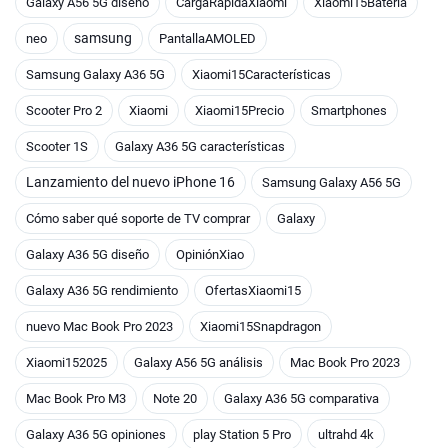
Galaxy A56 5G diseño
CargaRápidaXiaomi
Xiaomi15Batería
samsung
neo
PantallaAMOLED
Samsung Galaxy A36 5G
Xiaomi15Características
Scooter Pro 2
Xiaomi
Xiaomi15Precio
Smartphones
Scooter 1S
Galaxy A36 5G características
Lanzamiento del nuevo iPhone 16
Samsung Galaxy A56 5G
Cómo saber qué soporte de TV comprar
Galaxy
Galaxy A36 5G diseño
OpiniónXiao
Galaxy A36 5G rendimiento
OfertasXiaomi15
nuevo Mac Book Pro 2023
Xiaomi15Snapdragon
Xiaomi152025
Galaxy A56 5G análisis
Mac Book Pro 2023
Mac Book Pro M3
Note 20
Galaxy A36 5G comparativa
Galaxy A36 5G opiniones
play Station 5 Pro
ultrahd 4k