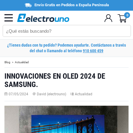
Envío Gratis en Pedidos a España Península
0
¿Tienes dudas con tu pedido? Podemos ayudarte. Contáctanos a través
del chat o llamando al teléfono
910 600 459
Blog
Actualidad
INNOVACIONES EN OLED 2024 DE
SAMSUNG.
07/05/2024
David (electrouno)
Actualidad