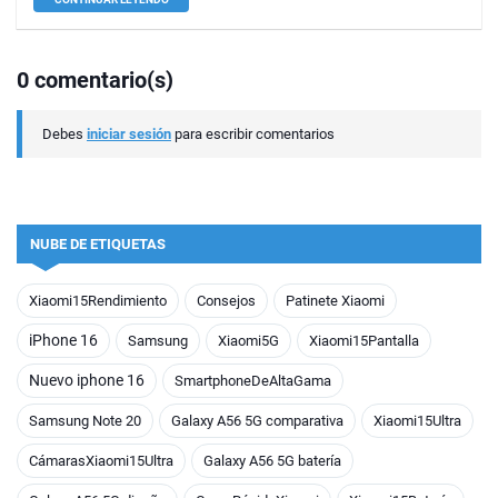
0 comentario(s)
Debes
iniciar sesión
para escribir comentarios
NUBE DE ETIQUETAS
Xiaomi15Rendimiento
Consejos
Patinete Xiaomi
iPhone 16
Samsung
Xiaomi5G
Xiaomi15Pantalla
Nuevo iphone 16
SmartphoneDeAltaGama
Samsung Note 20
Galaxy A56 5G comparativa
Xiaomi15Ultra
CámarasXiaomi15Ultra
Galaxy A56 5G batería