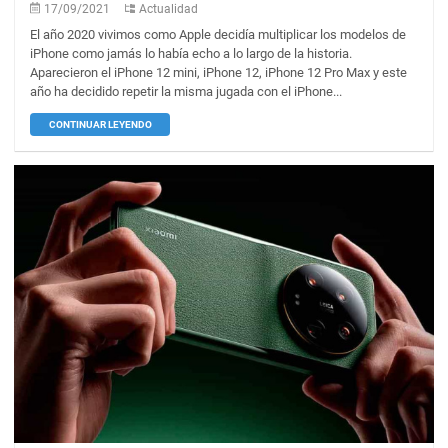
17/09/2021
Actualidad
El año 2020 vivimos como Apple decidía multiplicar los modelos de
iPhone como jamás lo había echo a lo largo de la historia.
Aparecieron el iPhone 12 mini, iPhone 12, iPhone 12 Pro Max y este
año ha decidido repetir la misma jugada con el iPhone...
CONTINUAR LEYENDO