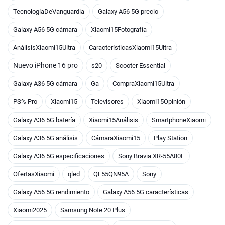
TecnologíaDeVanguardia
Galaxy A56 5G precio
Galaxy A56 5G cámara
Xiaomi15Fotografía
AnálisisXiaomi15Ultra
CaracterísticasXiaomi15Ultra
Nuevo iPhone 16 pro
s20
Scooter Essential
Galaxy A36 5G cámara
Ga
CompraXiaomi15Ultra
PS% Pro
Xiaomi15
Televisores
Xiaomi15Opinión
Galaxy A36 5G batería
Xiaomi15Análisis
SmartphoneXiaomi
Galaxy A36 5G análisis
CámaraXiaomi15
Play Station
Galaxy A36 5G especificaciones
Sony Bravia XR-55A80L
OfertasXiaomi
qled
QE55QN95A
Sony
Galaxy A56 5G rendimiento
Galaxy A56 5G características
Xiaomi2025
Samsung Note 20 Plus