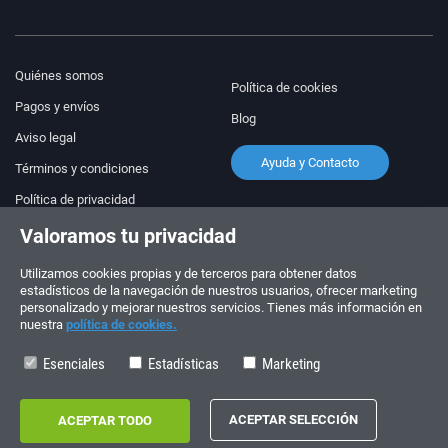
Quiénes somos
Política de cookies
Pagos y envíos
Blog
Aviso legal
Ayuda y Contacto
Términos y condiciones
Política de privacidad
Valoramos tu privacidad
¡Síguenos!
PEDIDOS Y CONSULTAS
+34 910 600 459
Utilizamos cookies propias y de terceros para obtener datos
+34 622 219 640
estadísticos de la navegación de nuestros usuarios, ofrecer marketing
personalizado y mejorar nuestros servicios. Tienes más información en
nuestra
política de cookies.
HORARIO DE VERANO
Lunes a viernes: 10:00 - 14:00
Esenciales
Estadísticas
Marketing
Copyright © 2026 - electrouno.es, propiedad de NoxSmart Trade, SLU - CIF:
B88595210. Registro mercantil: Tomo: 40133, Folio: 172, Sección: 8, Hoja