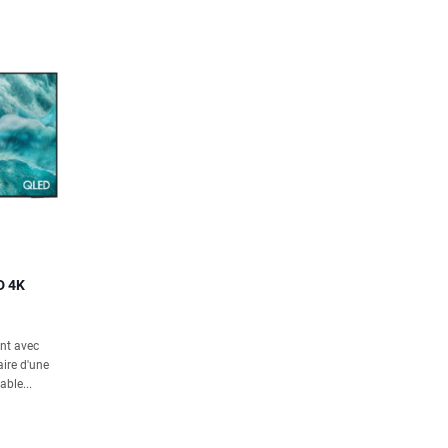
D 4K
ent avec
ire d'une
able...