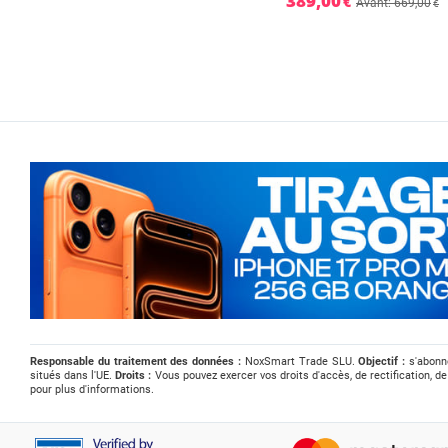
389,00
€
Avant: 669,00
€
Responsable du traitement des données :
NoxSmart Trade SLU.
Objectif :
s'abonne
situés dans l'UE.
Droits :
Vous pouvez exercer vos droits d'accès, de rectification, de
pour plus d'informations.