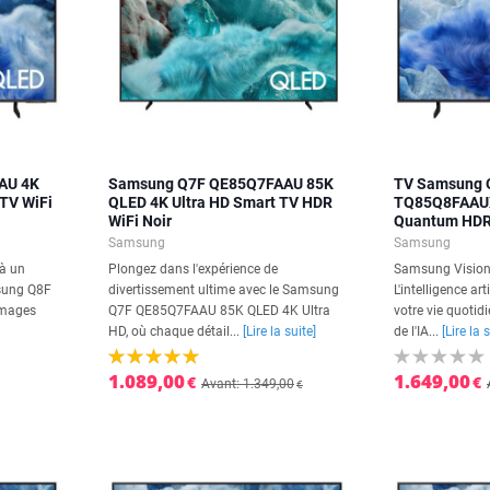
AU 4K
Samsung Q7F QE85Q7FAAU 85K
TV Samsung Q
TV WiFi
QLED 4K Ultra HD Smart TV HDR
TQ85Q8FAAUX
WiFi Noir
Quantum HDR
Samsung
Samsung
 à un
Plongez dans l'expérience de
Samsung Vision A
msung Q8F
divertissement ultime avec le Samsung
L'intelligence art
images
Q7F QE85Q7FAAU 85K QLED 4K Ultra
votre vie quotid
HD, où chaque détail...
[Lire la suite]
de l'IA...
[Lire la 
1.089,00
1.649,00
€
€
Avant: 1.349,00
€