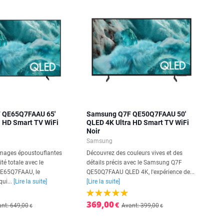
 QE65Q7FAAU 65'
Samsung Q7F QE50Q7FAAU 50'
a HD Smart TV WiFi
QLED 4K Ultra HD Smart TV WiFi
Noir
Samsung
images époustouflantes
Découvrez des couleurs vives et des
té totale avec le
détails précis avec le Samsung Q7F
E65Q7FAAU, le
QE50Q7FAAU QLED 4K, l'expérience de...
qui...
[Lire la suite]
[Lire la suite]
369,00
€
nt: 649,00
Avant: 399,00
€
€