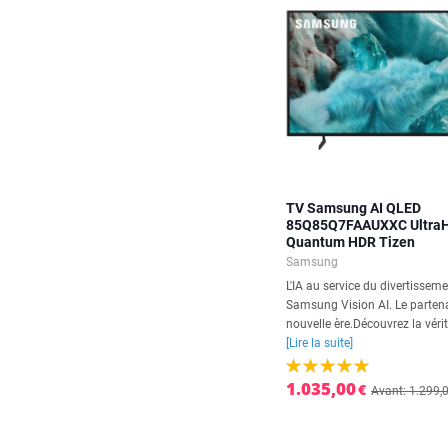
TV Samsung AI QLED
85Q85Q7FAAUXXC Ultra
Quantum HDR Tizen
Samsung
L'IA au service du divertissem
Samsung Vision AI. Le partena
nouvelle ère.Découvrez la vérit
[Lire la suite]
1.035,00
€
Avant: 1.299,