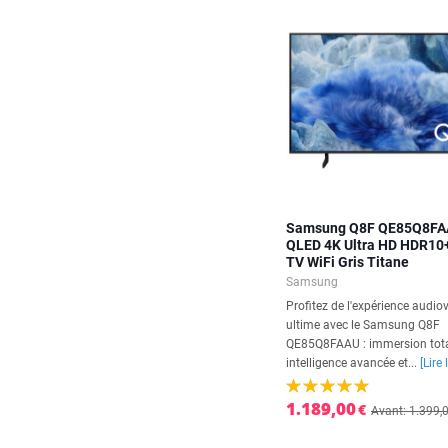
Samsung Q8F QE85Q8FAA
QLED 4K Ultra HD HDR10
TV WiFi Gris Titane
Samsung
Profitez de l'expérience audiov
ultime avec le Samsung Q8F
QE85Q8FAAU : immersion tota
intelligence avancée et...
[Lire 
1.189,00
€
Avant: 1.399,