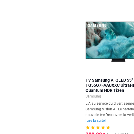
TV Samsung AI QLED 55''
TQ55Q7FAAUXXC UltraH
Quantum HDR Tizen
Samsung
L'IA au service du divertissem
Samsung Vision AI. Le partena
nouvelle ère.Découvrez la vérit
[Lire la suite]