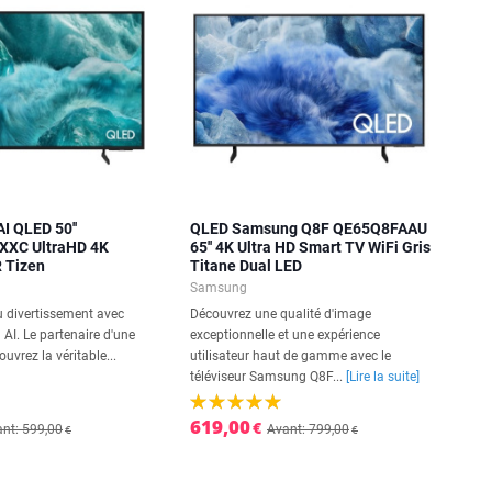
I QLED 50''
QLED Samsung Q8F QE65Q8FAAU
XC UltraHD 4K
65'' 4K Ultra HD Smart TV WiFi Gris
 Tizen
Titane Dual LED
Samsung
du divertissement avec
Découvrez une qualité d'image
AI. Le partenaire d'une
exceptionnelle et une expérience
uvrez la véritable...
utilisateur haut de gamme avec le
téléviseur Samsung Q8F...
[Lire la suite]
619,00
€
nt: 599,00
Avant: 799,00
€
€