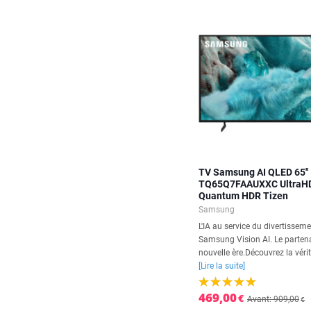
TV Samsung AI QLED 65''
TQ65Q7FAAUXXC UltraH
Quantum HDR Tizen
Samsung
L'IA au service du divertissem
Samsung Vision AI. Le partena
nouvelle ère.Découvrez la vérit
[Lire la suite]
469,00
€
Avant: 909,00
€