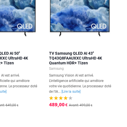
LED AI 50''
TV Samsung QLED AI 43''
XC UltraHD 4K
TQ43Q8FAAUXXC UltraHD 4K
+ Tizen
Quantum HDR+ Tizen
Samsung
I est arrivé.
Samsung Vision AI est arrivé.
ificielle qui améliore
L'intelligence artificielle qui améliore
ienne. Le processeur doté
votre vie quotidienne. Le processeur doté
suite]
de l'IA...
[Lire la suite]
489,00
€
nt: 649,00
Avant: 499,00
€
€