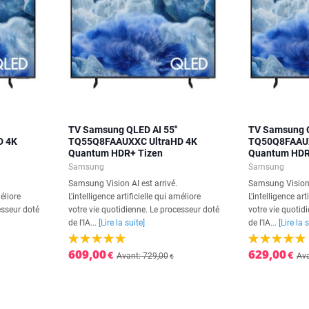
TV Samsung QLED AI 55''
TV Samsung Q
D 4K
TQ55Q8FAAUXXC UltraHD 4K
TQ50Q8FAAUX
Quantum HDR+ Tizen
Quantum HDR
Samsung
Samsung
Samsung Vision AI est arrivé.
Samsung Vision A
méliore
L'intelligence artificielle qui améliore
L'intelligence art
esseur doté
votre vie quotidienne. Le processeur doté
votre vie quotid
de l'IA...
[Lire la suite]
de l'IA...
[Lire la 
609,00
629,00
€
€
Avant: 729,00
Ava
€