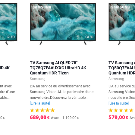
TV Samsung AI QLED 75''
TV Samsung A
HD 4K
TQ75Q7FAAUXXC UltraHD 4K
TQ50Q7FAAUX
Quantum HDR Tizen
Quantum HDR
Samsung
Samsung
ent avec
L'IA au service du divertissement avec
L'IA au service 
ire d'une
Samsung Vision AI. Le partenaire d'une
Samsung Vision 
able...
nouvelle ère.Découvrez la véritable...
nouvelle ère.Déco
[Lire la suite]
[Lire la suite]
689,00
579,00
€
€
00
Avant: 1.199,00
Ava
€
€