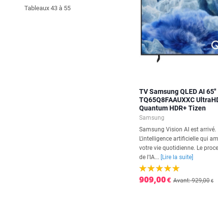
Tableaux 43 à 55
TV Samsung QLED AI 65''
TQ65Q8FAAUXXC UltraH
Quantum HDR+ Tizen
Samsung
Samsung Vision AI est arrivé.
L'intelligence artificielle qui a
votre vie quotidienne. Le proc
de l'IA...
[Lire la suite]
909,00
€
Avant: 929,00
€