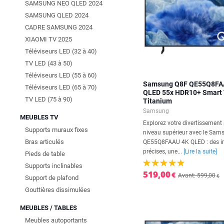
SAMSUNG NEO QLED 2024
SAMSUNG QLED 2024
CADRE SAMSUNG 2024
XIAOMI TV 2025
Téléviseurs LED (32 à 40)
TV LED (43 à 50)
Téléviseurs LED (55 à 60)
Samsung Q8F QE55Q8FA
Téléviseurs LED (65 à 70)
QLED 55x HDR10+ Smart 
TV LED (75 à 90)
Titanium
Samsung
MEUBLES TV
Explorez votre divertissement
Supports muraux fixes
niveau supérieur avec le Sa
Bras articulés
QE55Q8FAAU 4K QLED : des 
précises, une...
[Lire la suite]
Pieds de table
Supports inclinables
519,00
€
Avant: 599,00
€
Support de plafond
Gouttières dissimulées
MEUBLES / TABLES
Meubles autoportants