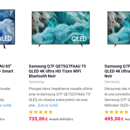
U 85''
Samsung Q7F QE75Q7FAAU 75
Samsung Q7F
+ Smart
QLED 4K Ultra HD Tizen WiFi
QLED 4K Ultr
Bluetooth Noir
Noir
Samsung
Samsung
isuelle
Plongez dans l'expérience visuelle ultime
Découvrez des 
avec le Samsung Q7F QE75Q7FAAU 75"
et une connectivi
le,
QLED, où chaque scène prend vie avec
Samsung Q7F Q
la suite]
une...
[Lire la suite]
téléviseur QLED 
735,00
495,00
€
€
00
Avant: 899,00
Ava
€
€