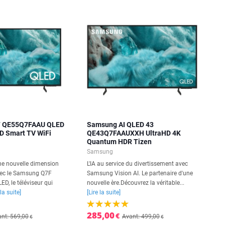
 QE55Q7FAAU QLED
Samsung AI QLED 43
 HD Smart TV WiFi
QE43Q7FAAUXXH UltraHD 4K
Quantum HDR Tizen
Samsung
e nouvelle dimension
L'IA au service du divertissement avec
vec le Samsung Q7F
Samsung Vision AI. Le partenaire d'une
, le téléviseur qui
nouvelle ère.Découvrez la véritable...
 la suite]
[Lire la suite]
285,00
€
nt: 569,00
Avant: 499,00
€
€