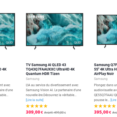
TV Samsung AI QLED 43
Samsung Q7F
D 4K
TQ43Q7FAAUXXC UltraHD 4K
55'' 4K Ultra
Quantum HDR Tizen
AirPlay Noir
Samsung
Samsung
ent avec
L'IA au service du divertissement avec
Plongez dans un
ire d'une
Samsung Vision AI. Le partenaire d'une
audiovisuelle a
able...
nouvelle ère.Découvrez la véritable...
QE55Q7FAAU QLED
[Lire la suite]
pousse le...
[Lire
309,00
395,00
€
€
Avant: 499,00
Ava
€