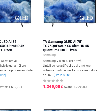
LED AI 85
TV Samsung QLED AI 75''
XC UltraHD 4K
TQ75Q8FAAUXXC UltraHD 4K
+ Tizen
Quantum HDR+ Tizen
Samsung
I est arrivé.
Samsung Vision AI est arrivé.
ificielle qui améliore
L'intelligence artificielle qui améliore
ienne. Le processeur doté
votre vie quotidienne. Le processeur doté
suite]
de l'IA...
[Lire la suite]
1.249,00
€
Avant: 1.699,00
Avant: 1.299,00
€
€