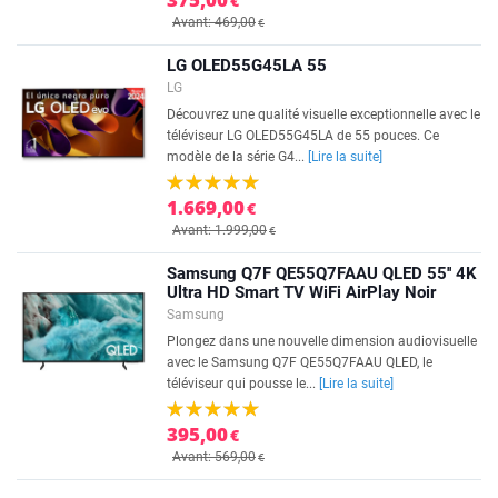
€
Avant: 469,00
€
LG OLED55G45LA 55
LG
Découvrez une qualité visuelle exceptionnelle avec le
téléviseur LG OLED55G45LA de 55 pouces. Ce
modèle de la série G4...
[Lire la suite]
1.669,00
€
Avant: 1.999,00
€
Samsung Q7F QE55Q7FAAU QLED 55'' 4K
Ultra HD Smart TV WiFi AirPlay Noir
Samsung
Plongez dans une nouvelle dimension audiovisuelle
avec le Samsung Q7F QE55Q7FAAU QLED, le
téléviseur qui pousse le...
[Lire la suite]
395,00
€
Avant: 569,00
€