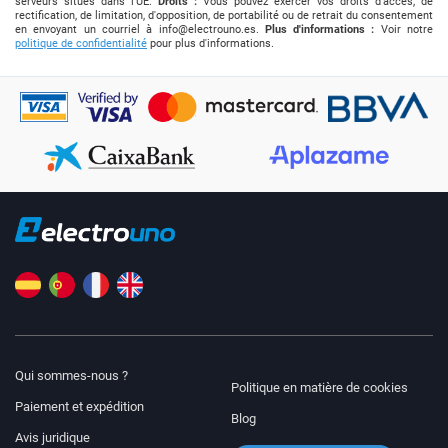
serveurs situés dans l'UE.
Droits :
Vous pouvez exercer vos droits d'accès, de
rectification, de limitation, d'opposition, de portabilité ou de retrait du consentement
en envoyant un courriel à
info@electrouno.es
.
Plus d'informations :
Voir notre
politique de confidentialité
pour plus d'informations.
Qui sommes-nous ?
Politique en matière de cookies
Paiement et expédition
Blog
Avis juridique