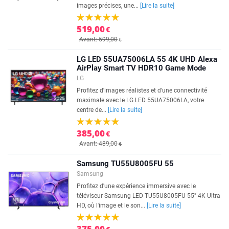
images précises, une...
[Lire la suite]
519,00
€
Avant: 599,00
€
LG LED 55UA75006LA 55 4K UHD Alexa
AirPlay Smart TV HDR10 Game Mode
LG
Profitez d'images réalistes et d'une connectivité
maximale avec le LG LED 55UA75006LA, votre
centre de...
[Lire la suite]
385,00
€
Avant: 489,00
€
Samsung TU55U8005FU 55
Samsung
Profitez d'une expérience immersive avec le
téléviseur Samsung LED TU55U8005FU 55" 4K Ultra
HD, où l'image et le son...
[Lire la suite]
375,00