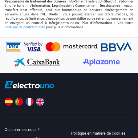
Responsable du traitement des données :
NoxSmart Trade SLU.
Objectif :
s'abonner
à notre bulletin d'information.
Légitimation :
Consentement.
Destinataires :
Aucun
transfert n'est effectué, sauf aux fournisseurs de services d'hébergement de
serveurs situés dans l'UE.
Droits :
Vous pouvez exercer vos droits d'accès, de
rectification, de limitation, d'opposition, de portabilité ou de retrait du consentement
en envoyant un courriel à
info@electrouno.es
.
Plus d'informations :
Voir notre
politique de confidentialité
pour plus d'informations.
Qui sommes-nous ?
Politique en matière de cookies