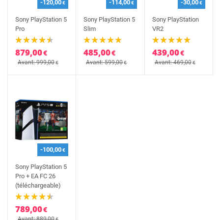
-120,00
-114,00
-30,00
€
€
€
Sony PlayStation 5
Sony PlayStation 5
Sony PlayStation
Pro
Slim
VR2
879,00
485,00
439,00
€
€
€
Avant: 999,00
Avant: 599,00
Avant: 469,00
€
€
€
-100,00
€
Sony PlayStation 5
Pro + EA FC 26
(téléchargeable)
789,00
€
Avant: 889,00
€