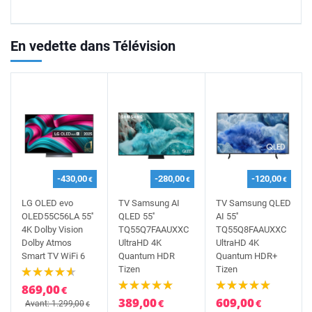
En vedette dans Télévision
-430,00
-280,00
-120,00
€
€
€
LG OLED evo
TV Samsung AI
TV Samsung QLED
OLED55C56LA 55''
QLED 55''
AI 55''
4K Dolby Vision
TQ55Q7FAAUXXC
TQ55Q8FAAUXXC
Dolby Atmos
UltraHD 4K
UltraHD 4K
Smart TV WiFi 6
Quantum HDR
Quantum HDR+
Tizen
Tizen
869,00
€
389,00
609,00
€
€
Avant: 1.299,00
€