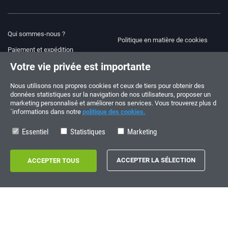
Qui sommes-nous ?
Politique en matière de cookies
Paiement et expédition
Blog
Votre vie privée est importante
Avis juridique
Aide et assistance
Modalités et conditions
Nous utilisons nos propres cookies et ceux de tiers pour obtenir des
données statistiques sur la navigation de nos utilisateurs, proposer un
Politique de confidentialité
marketing personnalisé et améliorer nos services. Vous trouverez plus d
´informations dans notre
politique des cookies.
Suivez-nous !
COMMANDES ET QUESTIONS
+34 910 600 459
Essentiel
Statistiques
Marketing
+34 622 219 640
HORAIRES D’ÉTÉ
Du lundi au vendredi: 10:00 - 14:00
Copyright © 2026 - electrouno.es, propiedad de NoxSmart Trade, SLU - CIF:
B88595210. Registro mercantil: Tomo: 40133, Folio: 172, Sección: 8, Hoja
Registral: 713198