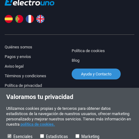
Quiénes somos
Política de cookies
Pagos y envíos
Blog
Aviso legal
Ayuda y Contacto
Términos y condiciones
Política de privacidad
Valoramos tu privacidad
¡Síguenos!
PEDIDOS Y CONSULTAS
+34 910 600 459
Utilizamos cookies propias y de terceros para obtener datos
+34 622 219 640
estadísticos de la navegación de nuestros usuarios, ofrecer marketing
personalizado y mejorar nuestros servicios. Tienes más información en
nuestra
política de cookies.
HORARIO DE VERANO
Lunes a viernes: 10:00 - 14:00
Esenciales
Estadísticas
Marketing