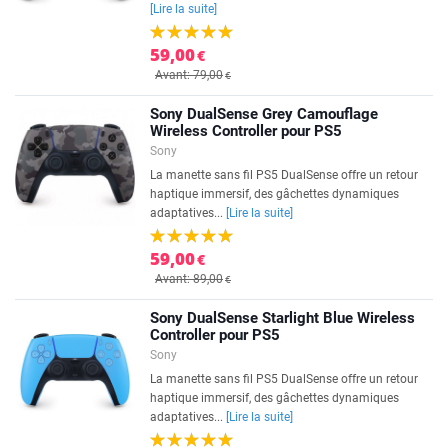
[Lire la suite]
59,00
€
Avant: 79,00
€
Sony DualSense Grey Camouflage
Wireless Controller pour PS5
Sony
La manette sans fil PS5 DualSense offre un retour
haptique immersif, des gâchettes dynamiques
adaptatives...
[Lire la suite]
59,00
€
Avant: 89,00
€
Sony DualSense Starlight Blue Wireless
Controller pour PS5
Sony
La manette sans fil PS5 DualSense offre un retour
haptique immersif, des gâchettes dynamiques
adaptatives...
[Lire la suite]