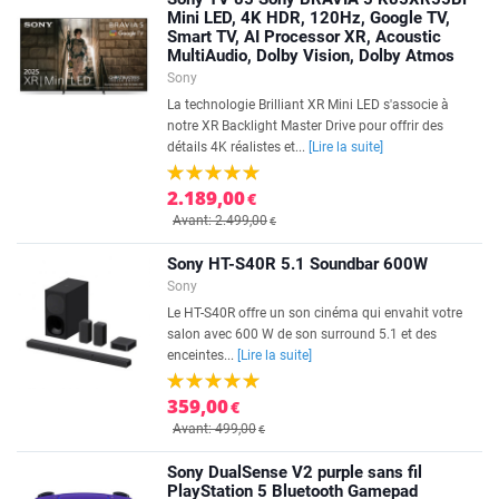
Mini LED, 4K HDR, 120Hz, Google TV,
Smart TV, AI Processor XR, Acoustic
MultiAudio, Dolby Vision, Dolby Atmos
Sony
La technologie Brilliant XR Mini LED s'associe à
notre XR Backlight Master Drive pour offrir des
détails 4K réalistes et...
[Lire la suite]
2.189,00
€
Avant: 2.499,00
€
Sony HT-S40R 5.1 Soundbar 600W
Sony
Le HT-S40R offre un son cinéma qui envahit votre
salon avec 600 W de son surround 5.1 et des
enceintes...
[Lire la suite]
359,00
€
Avant: 499,00
€
Sony DualSense V2 purple sans fil
PlayStation 5 Bluetooth Gamepad