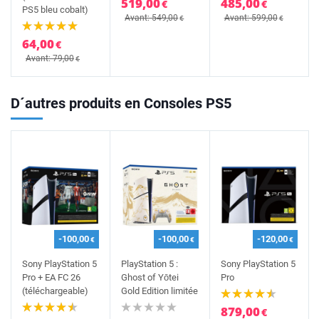
519,00
485,00
€
€
PS5 bleu cobalt)
Avant: 549,00
Avant: 599,00
€
€
64,00
€
Avant: 79,00
€
D´autres produits en Consoles PS5
-100,00
-100,00
-120,00
€
€
€
Sony PlayStation 5
PlayStation 5 :
Sony PlayStation 5
Pro + EA FC 26
Ghost of Yōtei
Pro
(téléchargeable)
Gold Edition limitée
879,00
€