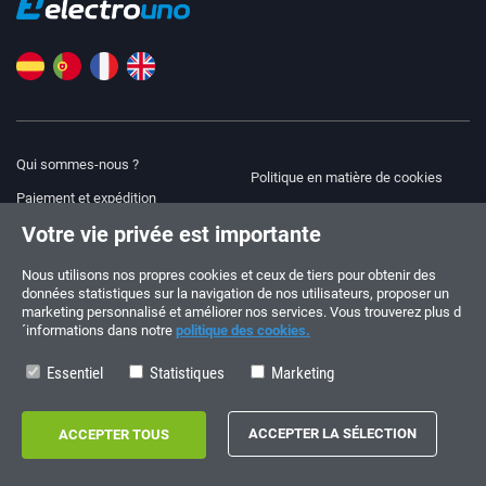
Qui sommes-nous ?
Politique en matière de cookies
Paiement et expédition
Blog
Votre vie privée est importante
Avis juridique
Aide et assistance
Modalités et conditions
Nous utilisons nos propres cookies et ceux de tiers pour obtenir des
données statistiques sur la navigation de nos utilisateurs, proposer un
Politique de confidentialité
marketing personnalisé et améliorer nos services. Vous trouverez plus d
´informations dans notre
politique des cookies.
Suivez-nous !
COMMANDES ET QUESTIONS
+34 910 600 459
Essentiel
Statistiques
Marketing
+34 622 219 640
HORAIRES D’ÉTÉ
Du lundi au vendredi: 10:00 - 14:00