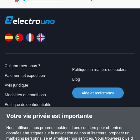
Qui sommes-nous ?
Politique en matière de cookies
Paiement et expédition
Blog
Avis juridique
Aide et assistance
Modalités et conditions
Politique de confidentialité
Votre vie privée est importante
Suivez-nous !
COMMANDES ET QUESTIONS
+34 910 600 459
Nous utilisons nos propres cookies et ceux de tiers pour obtenir des
+34 622 219 640
données statistiques sur la navigation de nos utilisateurs, proposer un
marketing personnalisé et améliorer nos services. Vous trouverez plus d