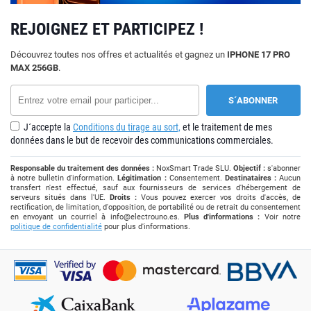
REJOIGNEZ ET PARTICIPEZ !
Découvrez toutes nos offres et actualités et gagnez un
IPHONE 17 PRO
MAX 256GB
.
J´accepte la
Conditions du tirage au sort,
et le traitement de mes
données dans le but de recevoir des communications commerciales.
Responsable du traitement des données :
NoxSmart Trade SLU.
Objectif :
s'abonner
à notre bulletin d'information.
Légitimation :
Consentement.
Destinataires :
Aucun
transfert n'est effectué, sauf aux fournisseurs de services d'hébergement de
serveurs situés dans l'UE.
Droits :
Vous pouvez exercer vos droits d'accès, de
rectification, de limitation, d'opposition, de portabilité ou de retrait du consentement
en envoyant un courriel à
info@electrouno.es
.
Plus d'informations :
Voir notre
politique de confidentialité
pour plus d'informations.