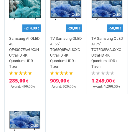
-214,00
-20,00
-50,00
€
€
€
Samsung AI QLED
TV Samsung QLED
TV Samsung QLED
43
AI 65''
AI 75''
QE43Q7FAAUXXH
TQ65Q8FAAUXXC
TQ75Q8FAAUXXC
UltraHD 4K
UltraHD 4K
UltraHD 4K
Quantum HDR
Quantum HDR+
Quantum HDR+
Tizen
Tizen
Tizen
285,00
909,00
1.249,00
€
€
€
Avant: 499,00
Avant: 929,00
Avant: 1.299,00
€
€
€