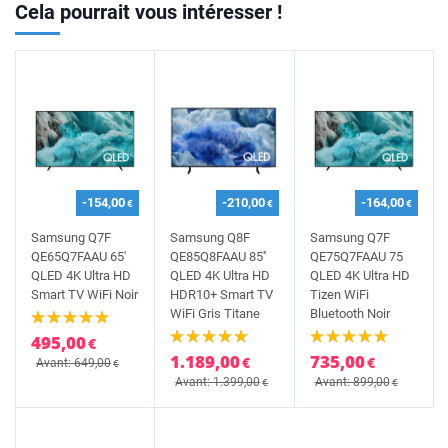
Cela pourrait vous intéresser !
-154,00
-210,00
-164,00
€
€
€
Samsung Q7F
Samsung Q8F
Samsung Q7F
QE65Q7FAAU 65'
QE85Q8FAAU 85''
QE75Q7FAAU 75
QLED 4K Ultra HD
QLED 4K Ultra HD
QLED 4K Ultra HD
Smart TV WiFi Noir
HDR10+ Smart TV
Tizen WiFi
WiFi Gris Titane
Bluetooth Noir
495,00
€
1.189,00
735,00
€
€
Avant: 649,00
€
Avant: 1.399,00
Avant: 899,00
€
€