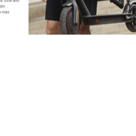
a. Este año
ión
ón más