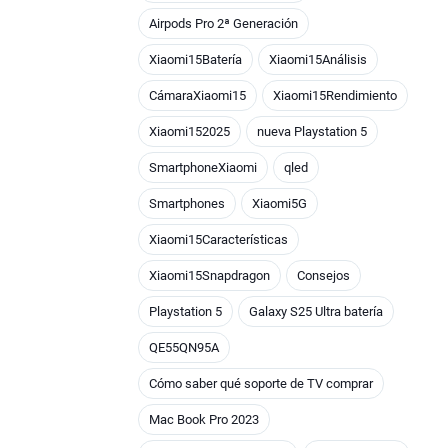
Airpods Pro 2ª Generación
Xiaomi15Batería
Xiaomi15Análisis
CámaraXiaomi15
Xiaomi15Rendimiento
Xiaomi152025
nueva Playstation 5
SmartphoneXiaomi
qled
Smartphones
Xiaomi5G
Xiaomi15Características
Xiaomi15Snapdragon
Consejos
Playstation 5
Galaxy S25 Ultra batería
QE55QN95A
Cómo saber qué soporte de TV comprar
Mac Book Pro 2023