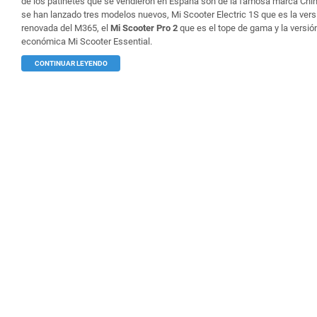
de los patinetes que se vendieron en España son de la famosa marca Chin
se han lanzado tres modelos nuevos, Mi Scooter Electric 1S que es la vers
renovada del M365, el
Mi Scooter Pro 2
que es el tope de gama y la versi
económica Mi Scooter Essential.
CONTINUAR LEYENDO