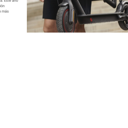
a. Este año
ión
ón más