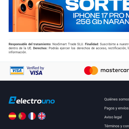
Responsable del tratamiento:
NoxSmart Trade SLU.
Finalidad:
Suscribirte a nuestr
dentro de la UE.
Derechos:
Podrás ejercer los derechos de acceso, rectificación, l
información.
Quiénes somo
Pagos y envíos
Aviso legal
Términos y con