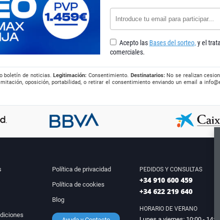
Acepto las
Bases del sorteo,
y el tra
comerciales.
o boletín de noticias.
Legitimación:
Consentimiento.
Destinatarios:
No se realizan cesion
imitación, oposición, portabilidad, o retirar el consentimiento enviando un email a
info@
s
Política de privacidad
PEDIDOS Y CONSULTAS
+34 910 600 459
Política de cookies
+34 622 219 640
Blog
HORARIO DE VERANO
diciones
Lunes a viernes: 10:00 - 14:0
Ayuda y Contacto