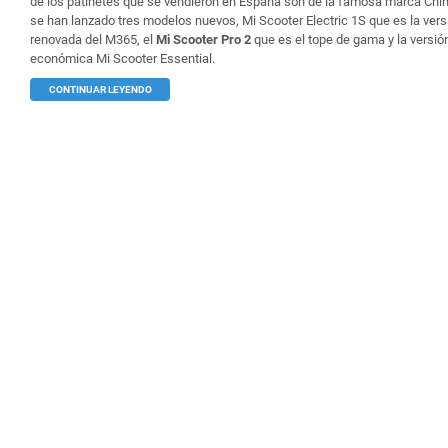
de los patinetes que se vendieron en España son de la famosa marca Chin
se han lanzado tres modelos nuevos, Mi Scooter Electric 1S que es la vers
renovada del M365, el
Mi Scooter Pro 2
que es el tope de gama y la versi
económica Mi Scooter Essential.
CONTINUAR LEYENDO