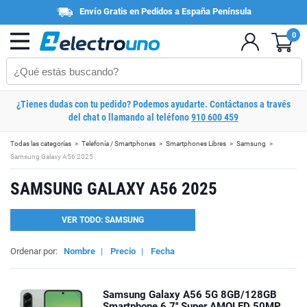
Envío Gratis en Pedidos a España Península
0
¿Tienes dudas con tu pedido? Podemos ayudarte. Contáctanos a través
del chat o llamando al teléfono
910 600 459
Todas las categorías
Telefonía / Smartphones
Smartphones Libres
Samsung
Samsung Galaxy A56 2025
SAMSUNG GALAXY A56 2025
VER TODO: SAMSUNG
Ordenar por:
Nombre
|
Precio
|
Fecha
Samsung Galaxy A56 5G 8GB/128GB
Smartphone 6.7'' Super AMOLED 50MP