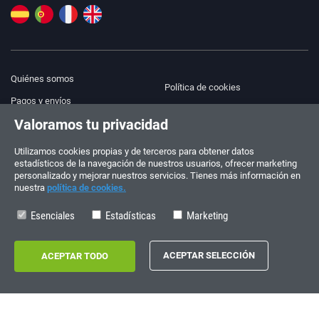
Quiénes somos
Política de cookies
Pagos y envíos
Blog
Valoramos tu privacidad
Aviso legal
Ayuda y Contacto
Términos y condiciones
Utilizamos cookies propias y de terceros para obtener datos
estadísticos de la navegación de nuestros usuarios, ofrecer marketing
Política de privacidad
personalizado y mejorar nuestros servicios. Tienes más información en
nuestra
política de cookies.
¡Síguenos!
PEDIDOS Y CONSULTAS
+34 910 600 459
Esenciales
Estadísticas
Marketing
+34 622 219 640
HORARIO DE VERANO
Lunes a viernes: 10:00 - 14:00