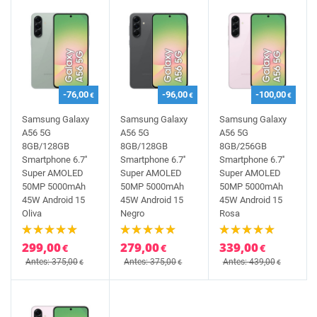
-76,00
-96,00
-100,00
€
€
€
Samsung Galaxy
Samsung Galaxy
Samsung Galaxy
A56 5G
A56 5G
A56 5G
8GB/128GB
8GB/128GB
8GB/256GB
Smartphone 6.7''
Smartphone 6.7''
Smartphone 6.7''
Super AMOLED
Super AMOLED
Super AMOLED
50MP 5000mAh
50MP 5000mAh
50MP 5000mAh
45W Android 15
45W Android 15
45W Android 15
Oliva
Negro
Rosa
299,00
279,00
339,00
€
€
€
Antes: 375,00
Antes: 375,00
Antes: 439,00
€
€
€