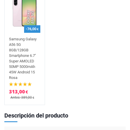
-76,00
€
Samsung Galaxy
A56 5G
8GB/128GB
Smartphone 6.7''
Super AMOLED
50MP 5000mAh
45W Android 15
Rosa
313,00
€
Antes: 389,00
€
Descripción del producto