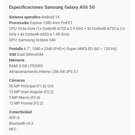
Especificaciones Samsung Galaxy A56 5G
Sistema operativo
Android 15
Procesador
Exynos 1580 4nm FinFET
CPU: Octa-Core (1x Cortex®-A720 a 2.9 GHz + 3x Cortex®-A720 a 2.6
GHz + 4x Cortex®-A520 a 1.95 GHz)
GPU: Samsung Xclipse 540
Pantalla
6.7", 1080 x 2340 (FHD+) Super AMOLED (60 ~ 120 Hz)
SIM
Dual SIM/eSIM
Memoria
RAM: 8 GB LPDDR5
Almacenamiento interno: 256 GB UFS 3.1
Cámaras
50 MP Principal (F1.8) OIS
12 MP Gran Angular (F2.2)
5 MP Macro (F2.4)
12 MP Frontal (F2.2)
Conectividad
WiFi 6
Bluetooth v5.3
NFC