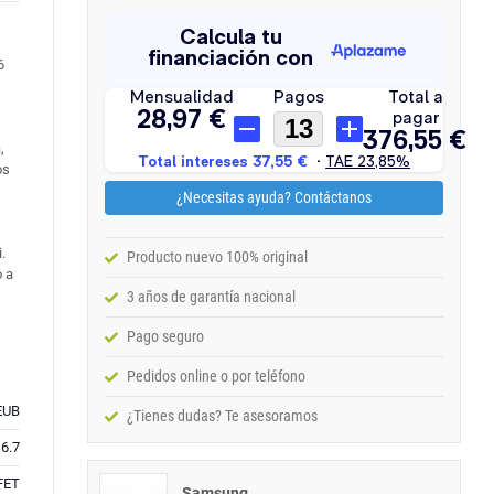
6
,
os
¿Necesitas ayuda? Contáctanos
.
Producto nuevo 100% original
o a
3 años de garantía nacional
Pago seguro
Pedidos online o por teléfono
EUB
¿Tienes dudas? Te asesoramos
6.7
FET
Samsung