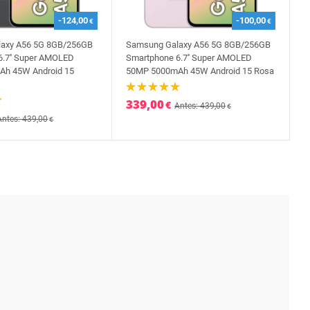
-124,00
-100,00
€
€
axy A56 5G 8GB/256GB
Samsung Galaxy A56 5G 8GB/256GB
6.7'' Super AMOLED
Smartphone 6.7'' Super AMOLED
h 45W Android 15
50MP 5000mAh 45W Android 15 Rosa
339,00
€
Antes: 439,00
€
Antes: 439,00
€