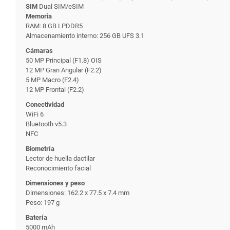
SIM
Dual SIM/eSIM
Memoria
RAM: 8 GB LPDDR5
Almacenamiento interno: 256 GB UFS 3.1
Cámaras
50 MP Principal (F1.8) OIS
12 MP Gran Angular (F2.2)
5 MP Macro (F2.4)
12 MP Frontal (F2.2)
Conectividad
WiFi 6
Bluetooth v5.3
NFC
Biometría
Lector de huella dactilar
Reconocimiento facial
Dimensiones y peso
Dimensiones: 162.2 x 77.5 x 7.4 mm
Peso: 197 g
Batería
5000 mAh