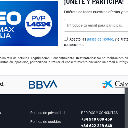
¡ÚNETE Y PARTICIPA!
Entérate de todas nuestras ofertas y n
Acepto las
Bases del sorteo,
y el tra
comerciales.
o boletín de noticias.
Legitimación:
Consentimiento.
Destinatarios:
No se realizan cesion
imitación, oposición, portabilidad, o retirar el consentimiento enviando un email a
info@
s
Política de privacidad
PEDIDOS Y CONSULTAS
+34 910 600 459
Política de cookies
+34 622 219 640