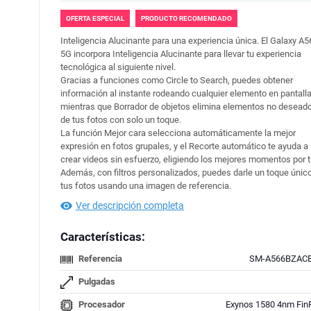
OFERTA ESPECIAL
PRODUCTO RECOMENDADO
Inteligencia Alucinante para una experiencia única. El Galaxy A5
5G incorpora Inteligencia Alucinante para llevar tu experiencia
tecnológica al siguiente nivel.
Gracias a funciones como Circle to Search, puedes obtener
información al instante rodeando cualquier elemento en pantalla
mientras que Borrador de objetos elimina elementos no desead
de tus fotos con solo un toque.
La función Mejor cara selecciona automáticamente la mejor
expresión en fotos grupales, y el Recorte automático te ayuda a
crear videos sin esfuerzo, eligiendo los mejores momentos por ti
Además, con filtros personalizados, puedes darle un toque únic
tus fotos usando una imagen de referencia.
Ver descripción completa
Características:
Referencia
SM-A566BZAC
Pulgadas
Procesador
Exynos 1580 4nm Fin