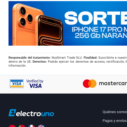
Responsable del tratamiento:
NoxSmart Trade SLU.
Finalidad:
Suscribirte a nuestr
dentro de la UE.
Derechos:
Podrás ejercer los derechos de acceso, rectificación, l
información.
Quiénes somo
Pagos y envíos