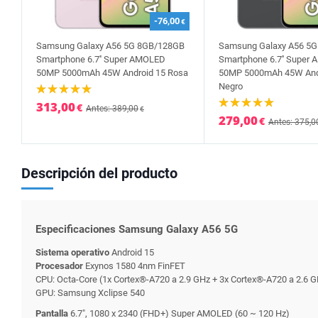
-76,00
€
Samsung Galaxy A56 5G 8GB/128GB
Samsung Galaxy A56 5
Smartphone 6.7'' Super AMOLED
Smartphone 6.7'' Super
50MP 5000mAh 45W Android 15 Rosa
50MP 5000mAh 45W And
Negro
313,00
€
Antes: 389,00
€
279,00
€
Antes: 375,0
Descripción del producto
Especificaciones Samsung Galaxy A56 5G
Sistema operativo
Android 15
Procesador
Exynos 1580 4nm FinFET
CPU: Octa-Core (1x Cortex®-A720 a 2.9 GHz + 3x Cortex®-A720 a 2.6 G
GPU: Samsung Xclipse 540
Pantalla
6.7", 1080 x 2340 (FHD+) Super AMOLED (60 ~ 120 Hz)