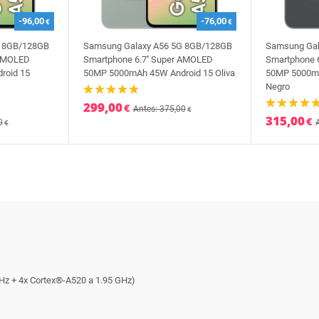
-96,00
-76,00
€
€
G 8GB/128GB
Samsung Galaxy A56 5G 8GB/128GB
Samsung Gal
 AMOLED
Smartphone 6.7'' Super AMOLED
Smartphone 
roid 15
50MP 5000mAh 45W Android 15 Oliva
50MP 5000mA
Negro
299,00
€
Antes: 375,00
€
315,00
€
0
€
Hz + 4x Cortex®-A520 a 1.95 GHz)